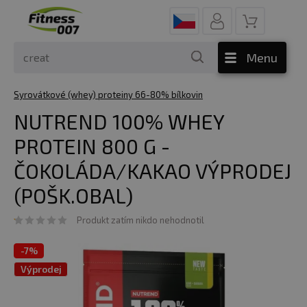
Menu
Syrovátkové (whey) proteiny 66-80% bílkovin
NUTREND 100% WHEY
PROTEIN 800 G -
ČOKOLÁDA/KAKAO VÝPRODEJ
(POŠK.OBAL)
Produkt zatím nikdo nehodnotil
-
7%
Výprodej