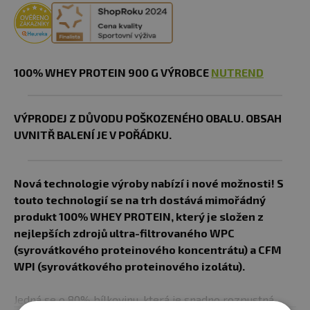
100% WHEY PROTEIN 900 G VÝROBCE
NUTREND
VÝPRODEJ Z DŮVODU POŠKOZENÉHO OBALU. OBSAH
UVNITŘ BALENÍ JE V POŘÁDKU.
Nová technologie výroby nabízí i nové možnosti! S
touto technologií se na trh dostává mimořádný
produkt 100% WHEY PROTEIN, který je složen z
nejlepších zdrojů ultra-filtrovaného WPC
(syrovátkového proteinového koncentrátu) a CFM
WPI (syrovátkového proteinového izolátu).
Jedná se o 80% bílkovinu, která je snadno rozpustná.