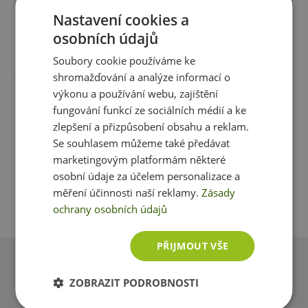
Nastavení cookies a
podílí se na stabilizování hladiny krevního cukru
osobních údajů
Recenze
Produkt zatím nikdo nehodnotil
Soubory cookie používáme ke
podporuje fyzickou výkonnost
shromažďování a analýze informací o
výkonu a používání webu, zajištění
podporuje celkovou regeneraci a vitalizaci
Máte s produktem zkušenost? Napište recenzi a
fungování funkcí ze sociálních médií a ke
pomozte tak ostatním zákazníkům s rozhodováním.
zlepšení a přizpůsobení obsahu a reklam.
Praktické balení jednotlivých dávek v nerozbitných
Děkujeme :-)
Se souhlasem můžeme také předávat
pitných ampulích.
marketingovým platformám některé
Přidat vlastní hodnocení
osobní údaje za účelem personalizace a
Charakteristika účinných látek:
měření účinnosti naší reklamy.
Zásady
ochrany osobních údajů
L-Carnitin base
– L-Carnitin je látka tělu vlastní, která
zvyšuje přeměnu tuků na energii a tím podporuje
redukci nadváhy a aktuální fyzický výkon, zvyšuje
PŘIJMOUT VŠE
odolnost k fyzické zátěži a chrání srdce před
Dotazy
přetížením. Přídavek L-Argininu a vitamínu B
zvyšuje
6
ZOBRAZIT PODROBNOSTI
Zeptejte se, rádi vám pomůžeme
efekt L-Carnitinu.