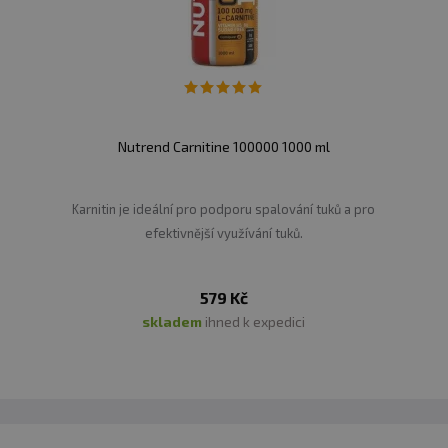
8 489
µg =
1
Biotin
16
978
%
% *
2 122
µg =
Vitamin B12
84
Nutrend Carnitine 100000 1000 ml
880
*
% *
43
VITALITY
378,7
5
Karnitin je ideální pro podporu spalování tuků a pro
COMPLEX:
mg
efektivnější využívání tuků.
33
z toho
955,9
kolostrum
mg
z toho
579 Kč
8 489
1
extrakt ze
mg
skladem
ihned k expedici
zeleného čaje
z toho
848,9
kyselina α-
1
mg
lipoová
z toho
extrakt z
84,9
1
černého
mg