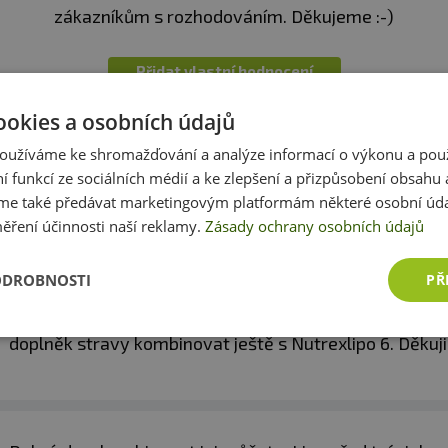
mg =
Vitamin C
zákazníkům s rozhodováním. Děkujeme :-)
30
ho záření. Chraňte před mrazem. Výrobce neručí za
773
*
% *
 skladováním.
Přidat vlastní hodnocení
2 716
mg =
Niacin
16
ookies a osobních údajů
(Vitamin B3)
975
%
% *
oužíváme ke shromažďování a analýze informací o výkonu a pou
2 037
ní funkcí ze sociálních médií a ke zlepšení a přizpůsobení obsahu 
mg =
Vitamin E
16
e také předávat marketingovým platformám některé osobní úda
975
%
Dotazy
ěření účinnosti naší reklamy.
Zásady ochrany osobních údajů
Zeptejte se, rádi vám pomůžeme
% *
1 019
Kyselina
mg =
ODROBNOSTI
PŘ
pantotenová
16
(Vitamin B5)
983
%
Dobrý den mužu toto Nutrend Fat Direct 60 kapslí + m
% *
doplněk stravy kombinovat ještě s Nutrexlipo 6. Děkuj
849
mg =
Vitamin B6
60
643
%
% *
849