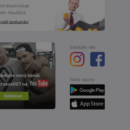
od doporučuje
Petr Havlíček
 naší spolupráci
,7 g
Sledujte nás
Naše appky