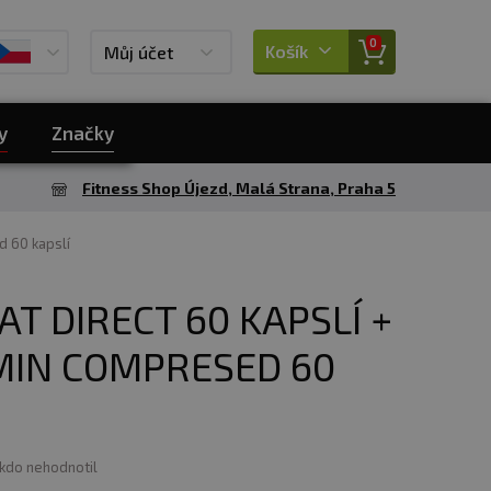
0
Košík
Můj účet
y
Značky
Fitness Shop Újezd, Malá Strana, Praha 5
d 60 kapslí
T DIRECT 60 KAPSLÍ +
MIN COMPRESED 60
ikdo nehodnotil