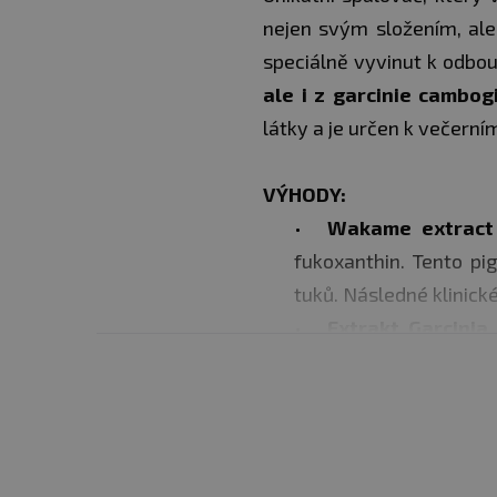
nejen svým složením, ale 
speciálně vyvinut k odbo
ale i z garcinie cambog
látky a je určen k večerním
VÝHODY:
Wakame extract
fukoxanthin. Tento pi
tuků. Následné klinick
Extrakt Garcinia
sportovců, ale i širok
Extrakt ze zelen
extrakt ze zelené káv
vyšší efektivitu směsi