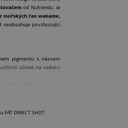
alovačem
od Nutrendu. Je
 z mořských řas wakame,
t neobsahuje povzbuzující
ahem pigmentu s názvem
ozitivní účinek na redukci
je velmi oblíbená nejen u
vána
nou s dietním režimem, je
do softgelových kapslí pro
tu FAT DIRECT SHOT