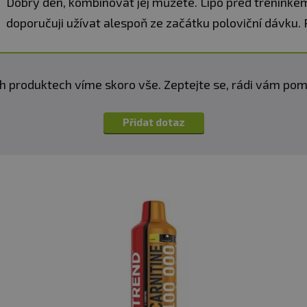
Dobrý den, kombinovat jej můžete. Lipo před tréninkem
mg =
Vitamin B1
77
doporučuji užívat alespoň ze začátku poloviční dávku. 
182
%
% *
849
mg =
Vitamin B2
60
h produktech víme skoro vše. Zeptejte se, rádi vám p
643
%
% *
84
Přidat dotaz
890
Vitamin A
µg =
10 611
*
% *
849
µg =
Vitamin D
16
980
%
% *
33
956
Kyselina
µg =
listová
16
978
*
% *