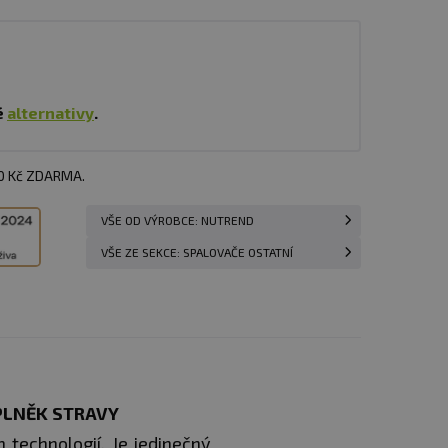
é
alternativy
.
00 Kč ZDARMA.
VŠE OD VÝROBCE: NUTREND
VŠE ZE SEKCE: SPALOVAČE OSTATNÍ
OPLNĚK STRAVY
 technologií. Je jedinečný