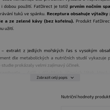
i dobou použití. FatDirect je totiž
prvním nočním sp
urávání tuků ve spánku.
Receptura obsahuje výtažky
ie a ze zelené kávy (bez kofeinu).
Produkt FatDirec
u užití.
– extrakt z jedlých mořských řas s vysokým obs
gment dle metabolických a nutričních studií vykazuje p
é studie prokázaly velmi zajímavý účinek.
 cambogia
– další z důležitých účinných látek, která 
Zobrazit celý popis
é veřejnosti a do podobného typu produktů je často přidá
é kávy
– třetí účinnou látkou, kterou mají lidé spoje
y, který je spolu s výše jmenovanými látkami uzavřený 
Nutriční hodnoty produk