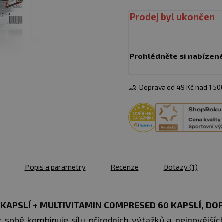
Prodej byl ukončen
Prohlédněte si nabízen
Doprava od 49 Kč nad 1 5
Popis a parametry
Recenze
Dotazy
(1)
 KAPSLÍ + MULTIVITAMIN COMPRESED 60 KAPSLÍ, D
v sobě kombinuje sílu přírodních výtažků a nejnovějších