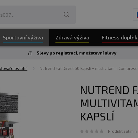
Sportovní výživa
Zdravá výživa
Fitness doplňk
Slevy po registraci, množstevní slevy
alovače ostatní
Nutrend Fat Direct 60 kapslí + multivitamin Comprese
NUTREND FA
MULTIVITA
KAPSLÍ
Produkt zatím n