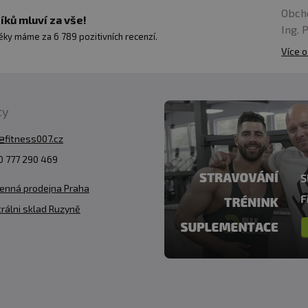
pepře
Obch
ků mluví za vše!
* Referenční hodnota příjmu
Ing. 
ky máme za 6 789 pozitivních recenzí.
1 kapsle: 1178 mg
Více o
Hmotnost obsahu balení: 70
ty
@fitness007.cz
 777 290 469
enná prodejna Praha
rálni sklad Ruzyně