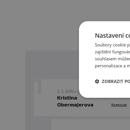
dosah přímého sluneční
nevhodným použitím nebo
Nastavení c
Soubory cookie p
zajištění fungová
souhlasem můžem
personalizace a m
ZOBRAZIT P
2. 3. 2019 v 21:44
Kristina
Obermajerova
Reagovat