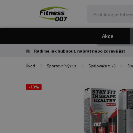
Akce
Radíme jak hubnout, nabrat nebo zdravě jíst
Úvod
Sportovní výživa
Spalovače tuků
Sp
-
10%