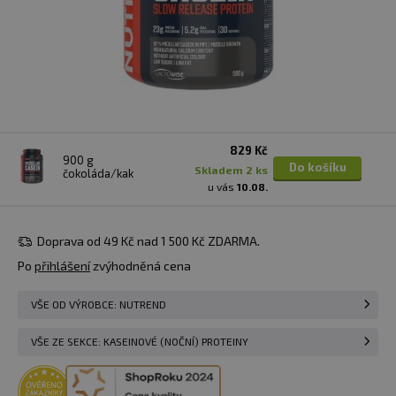
829 Kč
900 g
Do košíku
skladem 2 ks
čokoláda/kakao
u vás
10.08.
Doprava od 49 Kč nad 1 500 Kč ZDARMA.
Po
přihlášení
zvýhodněná cena
VŠE OD VÝROBCE: NUTREND
VŠE ZE SEKCE: KASEINOVÉ (NOČNÍ) PROTEINY