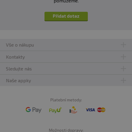
pomůžeme.
L-Serin
3468 mg
1561 mg
L-Prolin
4008 mg
1804 mg
Přidat dotaz
L-Phenylalanin*
2852 mg
1283 mg
L-Methionin*
1696 mg
763 mg
Vše o nákupu
L-Lysin*
7399 mg
3330 mg
Kontakty
L-Leucin**
9326 mg
4197 mg
Sledujte nás
L-Isoleucin**
4239 mg
1908 mg
Naše appky
L-Histidin
1541 mg
694 mg
Platební metody:
Glycin
1388 mg
624 mg
L-Glutamin + L-Glutamová
12795 mg
5758 mg
kyselina
Možnosti dopravy:
L-Cystein
2081 mg
936 mg