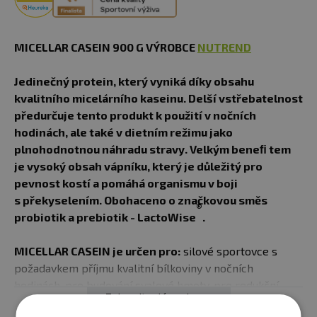
MICELLAR CASEIN 900 G VÝROBCE
NUTREND
Jedinečný protein, který vyniká díky obsahu
kvalitního micelárního kaseinu. Delší vstřebatelnost
předurčuje tento produkt k použití v nočních
hodinách, ale také v dietním režimu jako
plnohodnotnou náhradu stravy. Velkým beneﬁ tem
je vysoký obsah vápníku, který je důležitý pro
pevnost kostí a pomáhá organismu v boji
s překyselením. Obohaceno o značkovou směs
®
probiotik a prebiotik - LactoWise
.
MICELLAR CASEIN je určen pro:
silové sportovce s
požadavkem příjmu kvalitní bílkoviny v nočních
hodinách, pro budování svalové hmoty, pro redukční
Zobrazit celý popis
diety, případně i ketogenní diety.