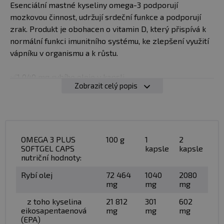
Esenciální mastné kyseliny omega-3 podporují
mozkovou činnost, udržují srdeční funkce a podporují
zrak. Produkt je obohacen o vitamin D, který přispívá k
normální funkci imunitního systému, ke zlepšení využití
vápníku v organismu a k růstu.
✅1 040 mg rybího oleje v kapsli
Zobrazit celý popis
✅10 μg vitamínu D v kapsli
✅301 mg EPA v kapsli
✅210 mg DHA v kapsli
✅efektivní využitelnost organismem
✅speciální softgelové kapsle
OMEGA 3 PLUS
100 g
1
2
SOFTGEL CAPS
kapsle
kapsle
nutriční hodnoty:
Doporučené dávkování:
Rybí olej
72 464
1040
2080
mg
mg
mg
užívejte 1-2 kapsle denně. Maximální denní dávka
jsou 2 kapsle. Nepřekračujte doporučené dávkování.
z toho kyselina
21 812
301
602
eikosapentaenová
mg
mg
mg
(EPA)
Použití:
dle doporučeného dávkování polkněte kapsle a