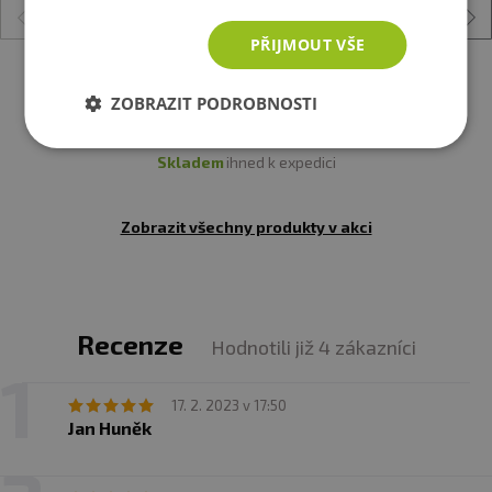
PŘIJMOUT VŠE
Czech Virus Omega 3 MAX 90 kapslí
ZOBRAZIT PODROBNOSTI
199 Kč
skladem
ihned k expedici
Zobrazit všechny produkty v akci
Recenze
Hodnotili již 4 zákazníci
17. 2. 2023 v 17:50
Jan Huněk