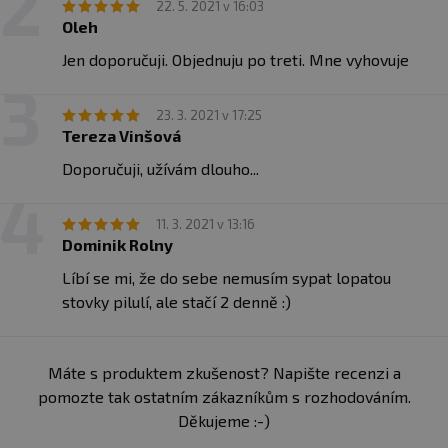
22. 5. 2021 v 16:03
Oleh
Jen doporučuji. Objednuju po treti. Mne vyhovuje
23. 3. 2021 v 17:25
Tereza Vinšová
Doporučuji, užívám dlouho...
11. 3. 2021 v 13:16
Dominik Rolny
Líbí se mi, že do sebe nemusím sypat lopatou
stovky pilulí, ale stačí 2 denně :)
Máte s produktem zkušenost? Napište recenzi a
pomozte tak ostatním zákazníkům s rozhodováním.
Děkujeme :-)