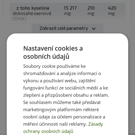
zapijte dostatečným množstvím vody. Nejsou vhodné
z toho kyselina
15 217
210
420
alkoholické a mléčné nápoje. Kapsli nekousejte!
dokosahexaenová
mg
mg
mg
(DHA)
Upozornění:
Doplněk stravy
Zobrazit celé parametry
Vitamin D
724,6
10 μg
20 μg
Nenahrazuje pestrou stravu. Není určeno pro děti,
μg = 14
= 200
= 400
492 %*
%*
%*
těhotné a kojící ženy. Ukládejte mimo dosah dětí!
Nastavení cookies a
Skladujte v suchu při teplotě do 25 °C mimo dosah
* Referenční hodnota příjmu
osobních údajů
přímého slunečního záření. Chraňte před mrazem.
1 kapsle: 1460 mg
Výrobce neručí za případné škody vzniklé nevhodným
Ještě jste si nevybrali?
Soubory cookie používáme ke
použitím nebo skladováním.
shromažďování a analýze informací o
Doporučujeme vám podobné produkty
výkonu a používání webu, zajištění
fungování funkcí ze sociálních médií a ke
Složení: rybí olej
, želatinová kapsle (hovězí želatina,
zlepšení a přizpůsobení obsahu a reklam.
zvlhčující látka glycerol,voda), vitamin D
Se souhlasem můžeme také předávat
(cholekalciferol).
marketingovým platformám některé
osobní údaje za účelem personalizace a
měření účinnosti naší reklamy.
Zásady
ochrany osobních údajů