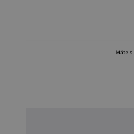
doporučené denní dávkován
suchu a při teplotě do 25
neručí za vady vzniklé n
Upozornění pro alergiky
Máte s 