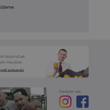
omůžeme.
od doporučuje
Petr Havlíček
 naší spolupráci
Sledujte nás