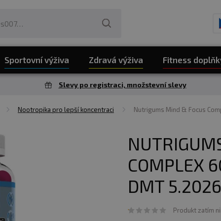
Sportovní výživa
Zdravá výživa
Fitness doplňk
Slevy po registraci, množstevní slevy
Nootropika pro lepší koncentraci
Nutrigums Mind & Focus Co
NUTRIGUMS
COMPLEX 6
DMT 5.202
Produkt zatím n