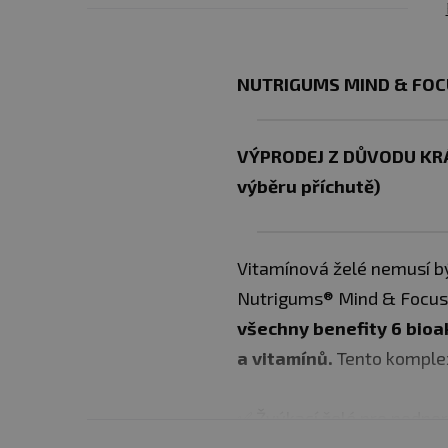
NUTRIGUMS MIND & FOC
VÝPRODEJ Z DŮVODU KRÁ
výběru příchutě)
Vitamínová želé nemusí být
Nutrigums® Mind & Focus
všechny benefity 6 bioa
a vitamínů.
Tento kompl
✅ Žvýkací želé pro podpo