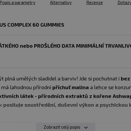
Popis a parametry
Alternativy
Recenze
Dotaz
US COMPLEX 60 GUMMIES
TKÉHO nebo PROŠLÉHO DATA MINIMÁLNÍ TRVANLIVO
 plná umělých sladidel a barviv! Jde si pochutnat i
bez
 má lahodnou přírodní
příchuť malina
a lehce se konzu
ktivních látek - přírodních extraktů z kořene Ashw
ex
posiluje soustředění, duševní výkon a psychickou k
ru soustředění
Zobrazit celý popis