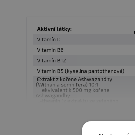
✅ Přírodní příchuť malina
✅ Bez umělých sladidel a 
✅ Extrakt z kořene Ashw
✅ Extrakt z lístků zelenéh
Aktivní látky:
✅ Vitamín D, B5, B6 a B12
Vitamín D
✅ Bioaktivní formy obsaž
Vitamín B6
✅Vhodné pro vegetariány 
Vitamín B12
Vitamín B5 (kyselina pantothenová)
O značce Nutrigums
Extrakt z kořene Ashwagandhy
(Withania somnifera) 10:1
ekvivalent k 500 mg kořene
Nutrigums je anglická rod
Ashwagandhy
svému synovi Jackovi, kte
L-theanin (z extraktu ze zeleného
čaje)
vitamínové tablety. Výsle
které jsou snadno konzum