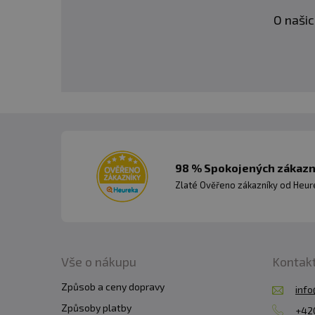
O našic
98 % Spokojených zákazní
Zlaté Ověřeno zákazníky od Heuré
Vše o nákupu
Kontak
Způsob a ceny dopravy
info
Způsoby platby
+420