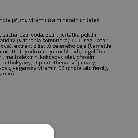
ota příjmu vitamínů a minerálních látek
sacharóza, voda, želírující látka pektin,
andhy (Withania somnifera) 10:1, regulátor
nová), extrakt z lístků zeleného čaje (Camellia
tamín B6 (pyridoxin-hydrochlorid), regulátor
), maltodextrin, kokosový olej, přírodní
 anthokyany, D-pantothenát vápenatý,
vosk, veganský vitamín D3 (cholekalciferol),
lamin).
mi, kteří chtěli pomoci
zumují klasické
hodných veganských želé,