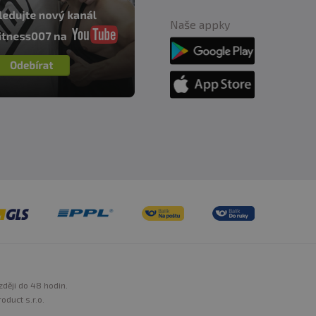
Naše appky
zději do 48 hodin.
oduct s.r.o.