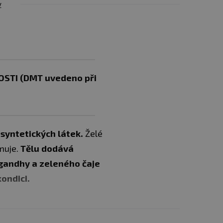
y
STI (DMT uvedeno při
 syntetických látek.
Želé
muje.
Tělu dodává
agandhy a zeleného čaje
ondici.