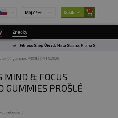
0
Košík
Můj účet
y
Značky
Fitness Shop Újezd, Malá Strana, Praha 5
mplex 60 gummies PROŠLÉ DMT 5.2026
 MIND & FOCUS
0 GUMMIES PROŠLÉ
6
ikdo nehodnotil