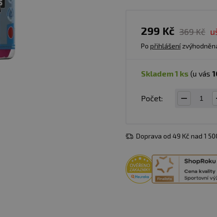
299 Kč
369 Kč
u
Po
přihlášení
zvýhodněn
skladem 1 ks
(u vás
1
Počet:
Doprava od 49 Kč nad 1 5