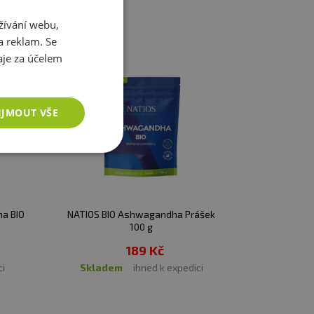
ovatelné vitamíny pro
kají, proto jsou tu gumové
produkty
žívání webu,
a reklam. Se
je za účelem
Před spolknutím rozkousat.
IJMOUT VŠE
a BIO
NATIOS BIO Ashwagandha Prášek
100 g
189 Kč
ci
skladem
ihned k expedici
é stravy. Nepřekračujte