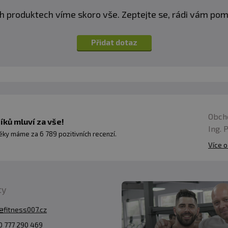
h produktech víme skoro vše. Zeptejte se, rádi vám p
Přidat dotaz
Obch
ků mluví za vše!
Ing. 
ky máme za 6 789 pozitivních recenzí.
Více o
ty
@fitness007.cz
 777 290 469