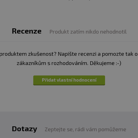
í. Ukládejte mimo dosah dětí! není vhodné těhotné a koj
 °C. Nevystavujte přímému slunečnímu záření. Chraňte 
evhodným skladováním a použitím.
Recenze
Produkt zatím nikdo nehodnotil
:
Alergeny ve složení produktu
tučně
zvýrazněný.
produktem zkušenost? Napište recenzi a pomozte tak 
zákazníkům s rozhodováním. Děkujeme :-)
Přidat vlastní hodnocení
Dotazy
Zeptejte se, rádi vám pomůžeme