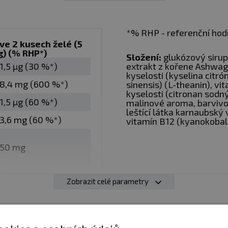
barviv
agandhy
*% RHP - referenční hodn
ve 2 kusech želé (5
o čaje (L-theanin)
g) (% RHP*)
Složení:
glukózový sirup, 
1,5 µg (30 %*)
extrakt z kořene Ashwag
kyselosti (kyselina citró
ených látek
8,4 mg (600 %*)
sinensis) (L-theanin), vi
i vegany
kyselosti (citronan sodný
1,5 µg (60 %*)
malinové aroma, barvivo
leštící látka karnaubský 
3,6 mg (60 %*)
vitamín B12 (kyanokoba
50 mg
inná značka založena Fabianem a Louise Whittinghamový
rý má poruchu autistického spektra a obtížně se mu kon
10 mg
Zobrazit celé parametry
dkem tvrdé práce je pak silný vitamínový komplex v la
ovatelné pro kohokoli nehledě na věk.