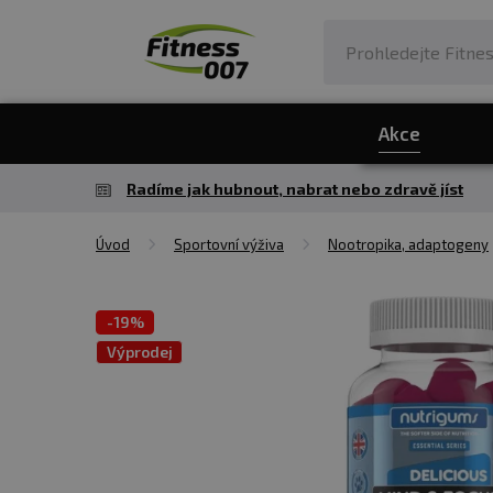
Akce
Radíme jak hubnout, nabrat nebo zdravě jíst
Úvod
Sportovní výživa
Nootropika, adaptogeny
-
19%
Výprodej