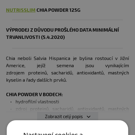
NUTRISSLIM
CHIA POWDER 125G
VÝPRODEJ Z DŮVODU PROŠLÉHO DATA MINIMÁLNÍ
TRVANLIVOSTI (5.4.2020)
Chia neboli Salvia Hispanica je bylina rostoucí v Jižní
Americe, jejíž semena jsou vynikajícím
zdrojem proteinů, sacharidů, antioxidantů, mastných
kyselin a řady dalších prvků.
CHIA POWDER V BODECH:
hydrofilní vlastnosti
​zdroj proteinů, sacharidů, antioxidantů, mastných
kyselin a řady dalších prvků
Zobrazit celý popis
nezatěžují trávicí systém