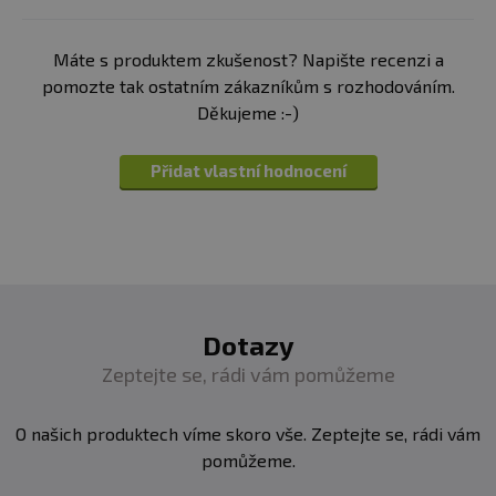
Upozornění:
Skladujte na chladném a suchém místě.
Máte s produktem zkušenost? Napište recenzi a
Vhodné pro vegany. Země původu: Mexiko.
pomozte tak ostatním zákazníkům s rozhodováním.
Děkujeme :-)
Složení:
Prášek z Chia semínek (Salvia hispanica).
Přidat vlastní hodnocení
Dotazy
Zeptejte se, rádi vám pomůžeme
O našich produktech víme skoro vše. Zeptejte se, rádi vám
pomůžeme.