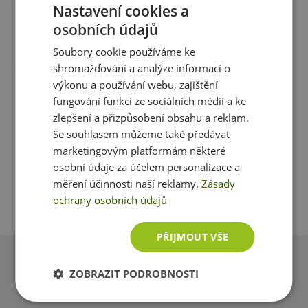
Nastavení cookies a
Počet dávek v balení:
30
osobních údajů
Recenze
Produkt zatím nikdo nehodnotil
Soubory cookie používáme ke
Minimální trvanlivost:
viz obal
shromažďování a analýze informací o
výkonu a používání webu, zajištění
Upozornění:
Doplněk stravy. Vhodné zejména pro
Máte s produktem zkušenost? Napište recenzi a
fungování funkcí ze sociálních médií a ke
sportovce. Není náhradou pestré stravy. Nepřekračujte
pomozte tak ostatním zákazníkům s rozhodováním.
zlepšení a přizpůsobení obsahu a reklam.
doporučené denní dávkování. Ukládejte mimo dosah
Děkujeme :-)
Se souhlasem můžeme také předávat
dětí! Není vhodné pro děti, těhotné a kojící ženy.
marketingovým platformám některé
Skladujte v suchu a při teplotě do 25 °C. Nevystavujte
Přidat vlastní hodnocení
osobní údaje za účelem personalizace a
přímému slunečnímu záření. Chraňte před mrazem.
měření účinnosti naší reklamy.
Zásady
Výrobce neručí za vady vzniklé nevhodným skladováním
ochrany osobních údajů
a použitím.
Upozornění pro alergiky:
Alergeny ve složení produktu
PŘIJMOUT VŠE
tučně
zvýrazněny.
Dotazy
ZOBRAZIT PODROBNOSTI
Zeptejte se, rádi vám pomůžeme