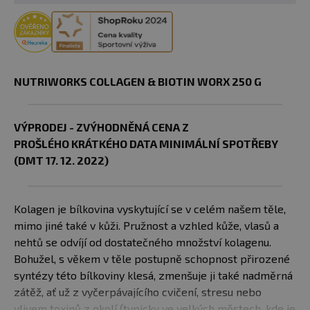
NUTRIWORKS COLLAGEN & BIOTIN WORX 250 G
VÝPRODEJ - ZVÝHODNĚNÁ CENA Z
PROŠLÉHO KRÁTKÉHO DATA MINIMÁLNÍ SPOTŘEBY
(DMT 17. 12. 2022)
Kolagen je bílkovina vyskytující se v celém našem těle,
mimo jiné také v kůži. Pružnost a vzhled kůže, vlasů a
nehtů se odvíjí od dostatečného množství kolagenu.
Bohužel, s věkem v těle postupně schopnost přirozené
syntézy této bílkoviny klesá, zmenšuje ji také nadměrná
zátěž, ať už z vyčerpávajícího cvičení, stresu nebo
vlivem toxinů z okolí (typicky ve velkých městech, kde je