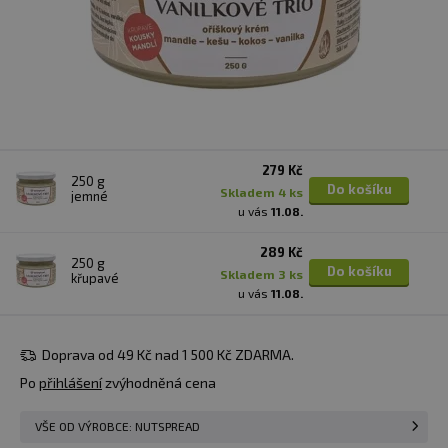
279 Kč
250 g
Do košíku
skladem 4 ks
jemné
u vás
11.08.
289 Kč
250 g
Do košíku
skladem 3 ks
křupavé
u vás
11.08.
Doprava od 49 Kč nad 1 500 Kč ZDARMA.
Po
přihlášení
zvýhodněná cena
VŠE OD VÝROBCE: NUTSPREAD