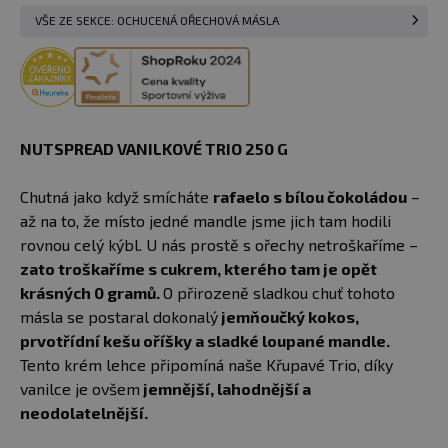
VŠE ZE SEKCE: OCHUCENÁ OŘECHOVÁ MÁSLA
NUTSPREAD VANILKOVÉ TRIO 250 G
Chutná jako když smícháte
rafaelo s bílou čokoládou
–
až na to, že místo jedné mandle jsme jich tam hodili
rovnou celý kýbl. U nás prostě s ořechy netroškaříme –
zato troškaříme s cukrem, kterého tam je opět
krásných 0 gramů.
O přirozeně sladkou chuť tohoto
másla se postaral dokonalý
jemňoučký kokos,
prvotřídní kešu oříšky a sladké loupané mandle.
Tento krém lehce připomíná naše Křupavé Trio, díky
vanilce je ovšem
jemnější, lahodnější a
neodolatelnější.