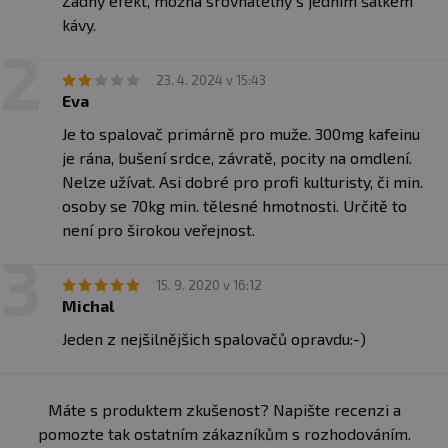
Žádný efekt, možná srovnatelný s jedním šálkem
kávy.
23. 4. 2024 v 15:43
Eva
Je to spalovač primárně pro muže. 300mg kafeinu
je rána, bušení srdce, závratě, pocity na omdlení.
Nelze užívat. Asi dobré pro profi kulturisty, či min.
osoby se 70kg min. tělesné hmotnosti. Určitě to
není pro širokou veřejnost.
15. 9. 2020 v 16:12
Michal
Jeden z nejšilnějšich spalovačů opravdu:-)
Máte s produktem zkušenost? Napište recenzi a
pomozte tak ostatním zákazníkům s rozhodováním.