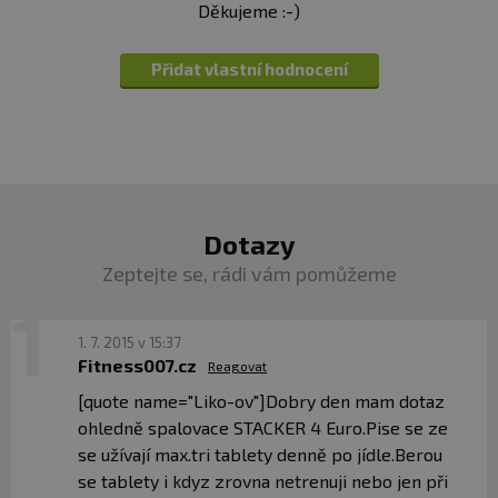
Děkujeme :-)
Přidat vlastní hodnocení
Dotazy
Zeptejte se, rádi vám pomůžeme
1. 7. 2015 v 15:37
Fitness007.cz
Reagovat
[quote name="Liko-ov"]Dobry den mam dotaz
ohledně spalovace STACKER 4 Euro.Pise se ze
se užívají max.tri tablety denně po jídle.Berou
se tablety i kdyz zrovna netrenuji nebo jen při