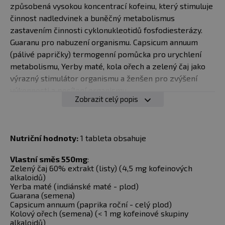
způsobená vysokou koncentrací kofeinu, který stimuluje
činnost nadledvinek a buněčný metabolismus
zastavením činnosti cyklonukleotidů fosfodiesterázy.
Guaranu pro nabuzení organismu. Capsicum annuum
(pálivé papričky) termogenní pomůcka pro urychlení
metabolismu, Yerby maté, kola ořech a zelený čaj jako
výrazný stimulátor organismu a ženšen pro zvýšení
výkonnosti a posílení organismu.
Zobrazit celý popis
V USA je jeden z nejpopulárnějších a hlavně
nejsilnějších spalovačů tuku na trhu
Nutriční hodnoty:
1 tableta obsahuje
Obsahuje patentovanou směs bylin:extrakt ze
zeleného čaje a Yerba mate, guarany, paprika a "Kola
Vlastní směs 550mg
:
nut"
Zelený čaj 60% extrakt (listy) (4,5 mg kofeinových
Skvělý účinnek je zajištěn i vysokým podílem
alkaloidů)
Yerba maté (indiánské maté - plod)
quarany.
Guarana (semena)
Capsicum annuum (paprika roční - celý plod)
Doporučené dávkování:
Kolový ořech (semena) (< 1 mg kofeinové skupiny
alkaloidů)