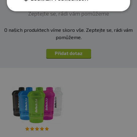
Dotazy
Zeptejte se, rádi vám pomůžeme
O našich produktech víme skoro vše. Zeptejte se, rádi vám
pomůžeme.
Přidat dotaz