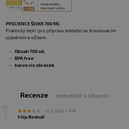
PESCIENCE ŠEJKR 700 ML
Praktický šejkr pro přípravu koktejlů se šroubovacím
uzávěrem a víčkem.
Obsah 700 ml.
BPA free
barva viz obrázek
Recenze
Hodnotili již 3 zákazníci
25. 2. 2022 v 15:16
Filip Bednář