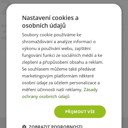
21. 12. 2021 v 21:32
Markéta Dudová
Nastavení cookies a
osobních údajů
6. 1. 2021 v 13:12
Soubory cookie používáme ke
Libor Janis
shromažďování a analýze informací o
výkonu a používání webu, zajištění
fungování funkcí ze sociálních médií a ke
Máte s produktem zkušenost? Napište recenzi a
zlepšení a přizpůsobení obsahu a reklam.
pomozte tak ostatním zákazníkům s rozhodováním.
Se souhlasem můžeme také předávat
Děkujeme :-)
marketingovým platformám některé
osobní údaje za účelem personalizace a
Přidat vlastní hodnocení
měření účinnosti naší reklamy.
Zásady
ochrany osobních údajů
PŘIJMOUT VŠE
ZOBRAZIT PODROBNOSTI