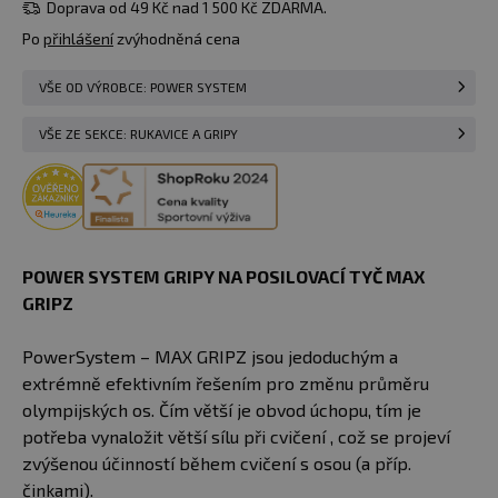
Doprava od 49 Kč nad 1 500 Kč ZDARMA.
u vás
10.08.
Po
přihlášení
zvýhodněná cena
VŠE OD VÝROBCE: POWER SYSTEM
VŠE ZE SEKCE: RUKAVICE A GRIPY
POWER SYSTEM GRIPY NA POSILOVACÍ TYČ MAX
GRIPZ
PowerSystem – MAX GRIPZ jsou jedoduchým a
extrémně efektivním řešením pro změnu průměru
olympijských os. Čím větší je obvod úchopu, tím je
potřeba vynaložit větší sílu při cvičení , což se projeví
zvýšenou účinností během cvičení s osou (a příp.
činkami).