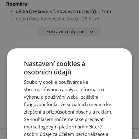
Rozměry:
délka (celková, vč. kovových úchytů): 37 cm
délka (bez kovových úchytů): 26,5 cm
rozměry kovového úchytu: 5 x 6,5 cm
Zobrazit celý popis
šířka: 10 cm
Barva:
růžová/černá, fialová/černá, černá/černá
Ještě jste si nevybrali?
Nastavení cookies a
Doporučujeme vám podobné produkty
osobních údajů
Soubory cookie používáme ke
shromažďování a analýze informací o
výkonu a používání webu, zajištění
fungování funkcí ze sociálních médií a ke
zlepšení a přizpůsobení obsahu a reklam.
Se souhlasem můžeme také předávat
marketingovým platformám některé
osobní údaje za účelem personalizace a