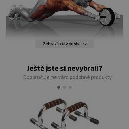
Zobrazit celý popis
• Široké stabilní profi kolečko na cvičení
• Odolné kolečko s pevnou ocelovou tyčí
Ještě jste si nevybrali?
• Měkké pevné protiskluzové rukojeti pro pohodlné
Doporučujeme vám podobné produkty
uchopení
• Určeno k posilování a tónování břišních svalů, ramen,
paží a zad
• Lze použít pro všechny úrovně fyzické zdatnosti
• Protiskluzový povrch kolečka zaručuje stabilitu při
cvičení
• Kompaktní, skladné a snadno přenosné
• Délka: 27,5cm