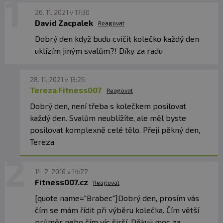
26. 11. 2021 v 17:30
David Zacpalek
Reagovat
Dobrý den když budu cvičit kolečko každý den
uklízím jiným svalům?! Díky za radu
28. 11. 2021 v 13:26
Tereza Fitness007
Reagovat
Dobrý den, není třeba s kolečkem posilovat
každý den. Svalům neublížíte, ale měl byste
posilovat komplexně celé tělo. Přeji pěkný den,
Tereza
14. 2. 2016 v 14:22
Fitness007.cz
Reagovat
[quote name="Brabec"]Dobrý den, prosím vás
čím se mám řídit při výběru kolečka. Čím větší
průměr nebo čím víc širší. Děkuji moc za