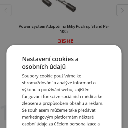
• Barva: žluto / černí viz. foto
Power system Adaptér na kliky Push up Stand PS-
4005
315 Kč
skladem
ihned k expedici
Nastavení cookies a
Zobrazit všechny produkty v akci
osobních údajů
Soubory cookie používáme ke
shromažďování a analýze informací o
výkonu a používání webu, zajištění
Recenze
Hodnotili již 2 zákazníci
fungování funkcí ze sociálních médií a ke
zlepšení a přizpůsobení obsahu a reklam.
Se souhlasem můžeme také předávat
9. 10. 2021 v 11:57
marketingovým platformám některé
Ji
osobní údaje za účelem personalizace a