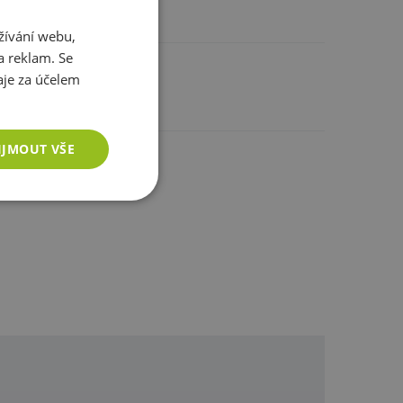
žívání webu,
a reklam. Se
je za účelem
IJMOUT VŠE
ostatním