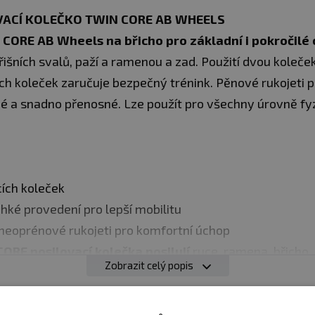
ACÍ KOLEČKO TWIN CORE AB WHEELS
CORE AB Wheels na břicho pro základní i pokročilé c
řišních svalů, paží a ramenou a zad. Použití dvou koleček
h koleček zaručuje bezpečný trénink. Pěnové rukojeti po
né a snadno přenosné. Lze použít pro všechny úrovně fy
ch koleček
 provedení pro lepší mobilitu
oprénové rukojeti pro komfortní úchop
RE posilovací kolečka posilují
ruce, ramena, břicho,
Zobrazit celý popis
olečka TWIN CORE jsou
vhodnou pomůckou pro posílení c