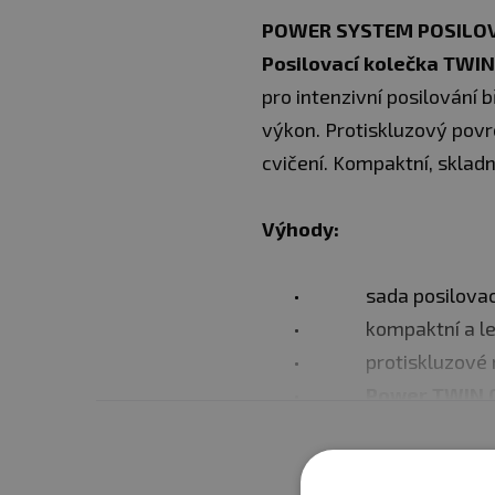
POWER SYSTEM POSILOV
Posilovací kolečka TWIN 
pro intenzivní posilování b
výkon. Protiskluzový povrc
cvičení. Kompaktní, sklad
Výhody:
sada posilovací
kompaktní a lehké
protiskluzové ne
Power TWIN CO
Posilovací k
umístěna na koncích.