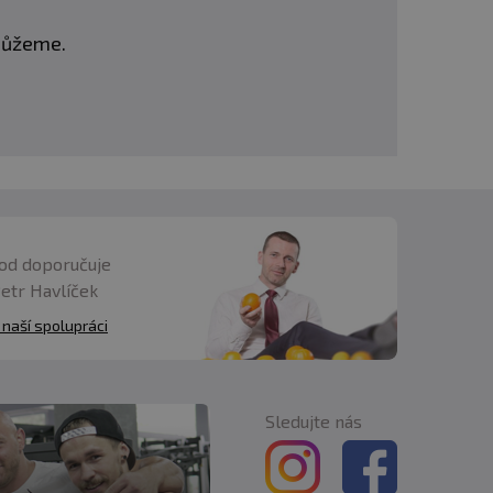
omůžeme.
od doporučuje
Petr Havlíček
 naší spolupráci
Sledujte nás