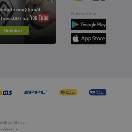
Naše appky
zději do 48 hodin.
oduct s.r.o.