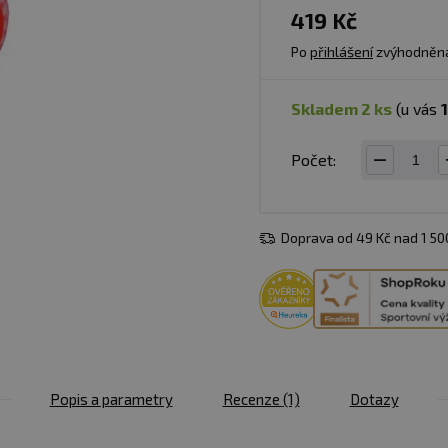
419 Kč
Po
přihlášení
zvýhodněn
skladem 2 ks
(u vás
Počet:
Doprava od 49 Kč nad 1 5
Popis a parametry
Recenze
(1)
Dotazy