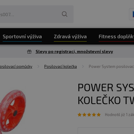
Sportovní výživa
Zdravá výživa
Fitness doplňk
Slevy po registraci, množstevní slevy
osilovací pomůcky
Posilovací kolečka
Power System posilovací
POWER SYS
KOLEČKO T
Hodnotil již 1 zá