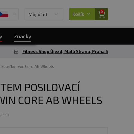
0
Košík
Můj účet
y
Značky
Fitness Shop Újezd, Malá Strana, Praha 5
 kolečko Twin Core AB Wheels
TEM POSILOVACÍ
WIN CORE AB WHEELS
kazník