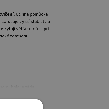
vičení.
Účinná pomůcka
 zaručuje vyšší stabilitu a
skytují větší komfort při
zické zdatnosti
 nohy, boky a záda,
elého těla. Kolečka jsou