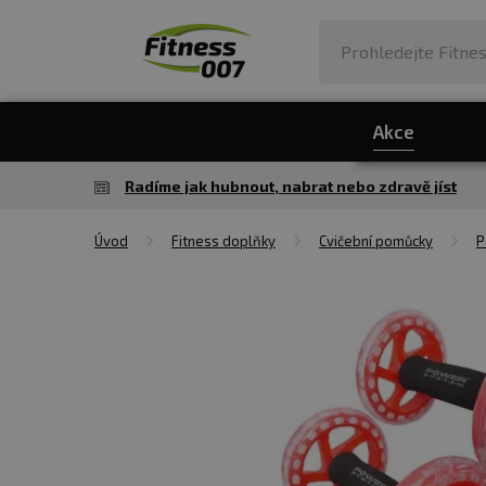
Akce
Radíme jak hubnout, nabrat nebo zdravě jíst
Úvod
Fitness doplňky
Cvičební pomůcky
P