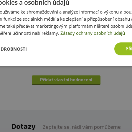
ookies a osobních údajů
Recenze
Hodnotil již 1 zákazník
oužíváme ke shromažďování a analýze informací o výkonu a pou
ní funkcí ze sociálních médií a ke zlepšení a přizpůsobení obsahu 
bré.
e také předávat marketingovým platformám některé osobní úda
20 cm
ěření účinnosti naší reklamy.
Zásady ochrany osobních údajů
14 cm
ODROBNOSTI
PŘ
produktem zkušenost? Napište recenzi a pomozte tak 
ka
14 cm
zákazníkům s rozhodováním. Děkujeme :-)
2,5 cm
Přidat vlastní hodnocení
Dotazy
Zeptejte se, rádi vám pomůžeme