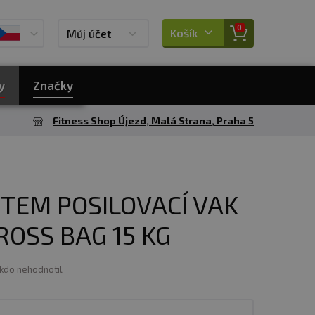
0
Košík
Můj účet
y
Značky
Fitness Shop Újezd, Malá Strana, Praha 5
TEM POSILOVACÍ VAK
ROSS BAG 15 KG
ikdo nehodnotil