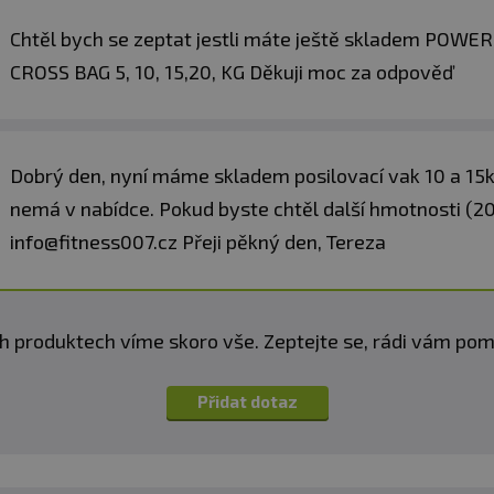
Chtěl bych se zeptat jestli máte ještě skladem POW
CROSS BAG 5, 10, 15,20, KG Děkuji moc za odpověď
Dobrý den, nyní máme skladem posilovací vak 10 a 15
nemá v nabídce. Pokud byste chtěl další hmotnosti (2
info@fitness007.cz Přeji pěkný den, Tereza
h produktech víme skoro vše. Zeptejte se, rádi vám p
Přidat dotaz