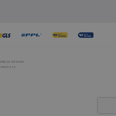
zději do 48 hodin.
oduct s.r.o.