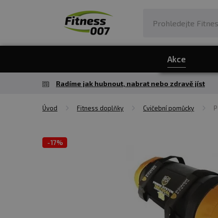
Akce
Radíme jak hubnout, nabrat nebo zdravě jíst
Úvod
Fitness doplňky
Cvičební pomůcky
P
-
17%