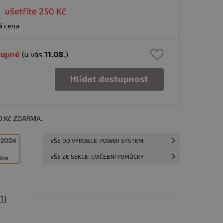
ušetříte
250 Kč
á cena
tupné
(u vás
11.08.
)
Hlídat dostupnost
00 Kč ZDARMA.
VŠE OD VÝROBCE: POWER SYSTEM
VŠE ZE SEKCE: CVIČEBNÍ POMŮCKY
(1)