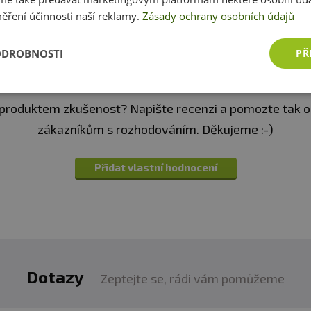
ěření účinnosti naší reklamy.
Zásady ochrany osobních údajů
ODROBNOSTI
PŘ
Recenze
Produkt zatím nikdo nehodnotil
produktem zkušenost? Napište recenzi a pomozte tak 
zákazníkům s rozhodováním. Děkujeme :-)
Přidat vlastní hodnocení
Dotazy
Zeptejte se, rádi vám pomůžeme