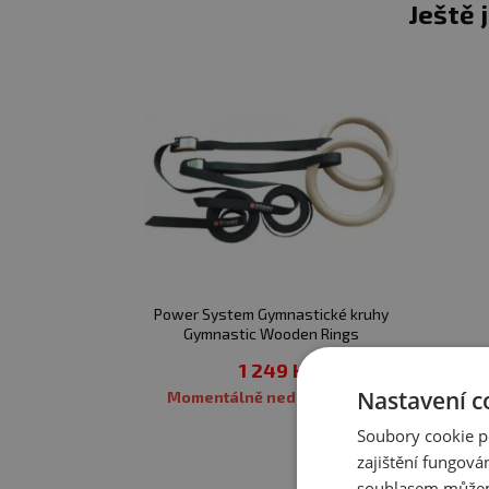
Ještě 
ideální cvičební p
využití také u klas
tahy a mnoho dalších
sandbag je vhodný 
zvyšování dynamick
možnost měnit váh
4 typy úchopů
Power System Gymnastické kruhy
náplň - PVC kuličk
Gymnastic Wooden Rings
vak je vyroben z m
1 249 Kč
Nastavení c
Momentálně nedostupné
varianty zátěže: 10 
Soubory cookie p
zajištění fungová
souhlasem můžem