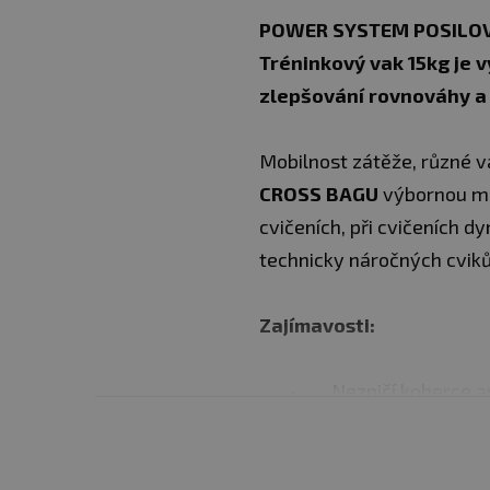
POWER SYSTEM POSILOVA
Tréninkový vak 15kg je v
zlepšování rovnováhy a
Mobilnost zátěže, různé v
CROSS BAGU
výbornou mob
cvičeních, při cvičeních d
technicky náročných cviků 
Zajímavosti:
Nezničí koberce a
Multifunkční
Moderní design
Kvalitní