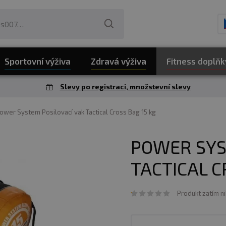
Sportovní výživa
Zdravá výživa
Fitness doplňk
Slevy po registraci, množstevní slevy
ower System Posilovací vak Tactical Cross Bag 15 kg
POWER SYS
TACTICAL C
Produkt zatím n