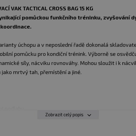
CÍ VAK TACTICAL CROSS BAG 15 KG
ynikající pomůckou funkčního tréninku, zvyšování dyn
 koordinace.
arianty úchopu a v neposlední řadě dokonalá skladovatel
ilní pomůcku pro kondiční trénink. Výborně se osvědču
ynamické síly, nácviku rovnováhy. Mohou sloužit i k nácv
jako mrtvý tah, přemístění a jiné.
ni podlahu
Zobrazit celý popis