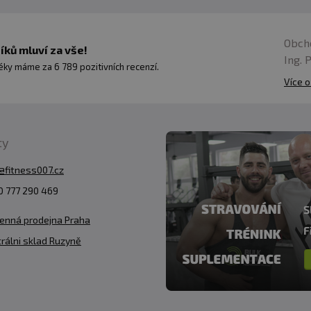
Obch
ků mluví za vše!
Ing. 
ky máme za 6 789 pozitivních recenzí.
Více o
ty
@fitness007.cz
 777 290 469
enná prodejna Praha
rálni sklad Ruzyně