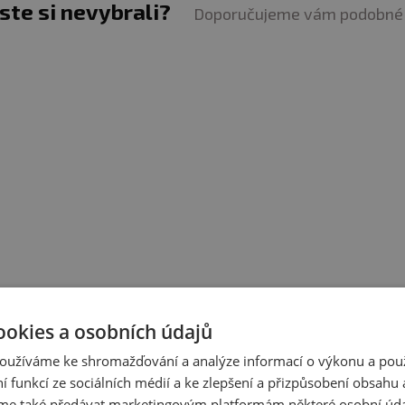
jste si nevybrali?
Doporučujeme vám podobné 
omůcka k procvičení celého těla
ického silového cvičení s využitím základních cviků - dře
pro dynamické, rotační pohyby s vyšší tepovou frekvencí
é síly, rovnováhy a koordinace
u zátěže - ne
y vyplněné pískem
ateriálu PU (polyurethan)
ookies a osobních údajů
kg - 15 kg - 20 kg - 25 kg
oužíváme ke shromažďování a analýze informací o výkonu a pou
ní funkcí ze sociálních médií a ke zlepšení a přizpůsobení obsahu 
Zobrazit všechny produkty v akci
e také předávat marketingovým platformám některé osobní úda