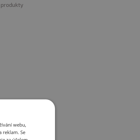
produkty
py, výpady, tlaky, mrtvé
 (např. CrossFit apod.)
žívání webu,
a reklam. Se
je za účelem