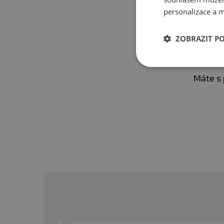
Orientační rozměry:
personalizace a m
délka - 55 cm
ZOBRAZIT P
průměr - 22 cm
obvod - 69 cm
Máte s 