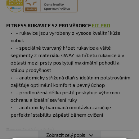
FITNESS RUKAVICE S2 PRO VÝROBCE
FIT PRO
- rukavice jsou vyrobeny z vysoce kvalitní kůže
nubuk
- speciálně tvarvaný hřbet rukavice a všité
segmenty z materiálu 4WAY na hřbetu rukavice a v
oblasti mezi prsty poskytují maximální pohodlí a
stálou prodyšnost
- anatomicky střižená dlaň s ideálním polstrováním
zajišťuje optimální komfort a pevný úchop
- prodloužená délka prstů poskytuje výbornou
ochranu a ideální sevření ruky
- anatomicky tvarovaná omotávka zaručuje
perfektní stabilitu zápěstí během cvičení
Barva:
šedá (viz.foto)
Zobrazit celý popis