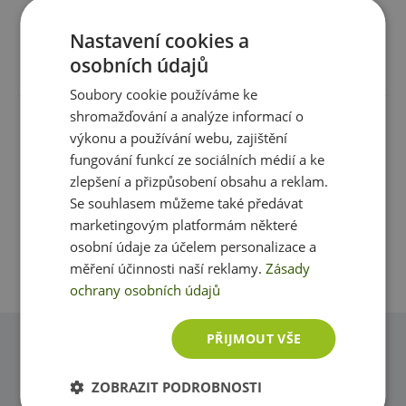
Nastavení cookies a
Recenze
osobních údajů
Produkt zatím nikdo nehodnotil
Soubory cookie používáme ke
shromažďování a analýze informací o
Máte s produktem zkušenost? Napište recenzi a
výkonu a používání webu, zajištění
pomozte tak ostatním zákazníkům s rozhodováním.
fungování funkcí ze sociálních médií a ke
Děkujeme :-)
zlepšení a přizpůsobení obsahu a reklam.
Se souhlasem můžeme také předávat
Přidat vlastní hodnocení
marketingovým platformám některé
osobní údaje za účelem personalizace a
měření účinnosti naší reklamy.
Zásady
ochrany osobních údajů
PŘIJMOUT VŠE
Dotazy
Zeptejte se, rádi vám pomůžeme
ZOBRAZIT PODROBNOSTI