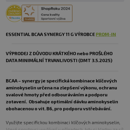
ESSENTIAL BCAA SYNERGY 11 G VÝROBCE
PROM-IN
VÝPRODEJ Z DŮVODU KRÁTKÉHO nebo PROŠLÉHO
DATA MINIMÁLNÍ TRVANLIVOSTI (DMT 3.5.2025)
BCAA – synergy je specifická kombinace klíčových
aminokyselin určena na zlepšení výkonu, ochranu
svalové hmoty před odbouráváním a podporu
zotavení. Obsahuje optimální dávku aminokyselin
obohacenou o vit. B6, pro podporu vstřebávání.
Využijte specifickou kombinaci klíčových aminokyselin,
které sportovci využívají v případech, kdy si kladou za cíl