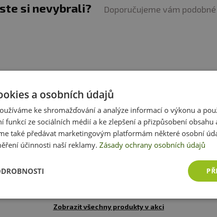
jste si nevybrali?
Doporučujeme vám podobné 
ookies a osobních údajů
oužíváme ke shromažďování a analýze informací o výkonu a pou
ní funkcí ze sociálních médií a ke zlepšení a přizpůsobení obsahu 
e také předávat marketingovým platformám některé osobní úda
ěření účinnosti naší reklamy.
Zásady ochrany osobních údajů
ODROBNOSTI
PŘ
Zobrazit všechny produkty v akci