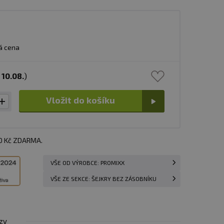
á cena
s
10.08.
)
Vložit do košíku
00 Kč ZDARMA.
VŠE OD VÝROBCE: PROMIXX
VŠE ZE SEKCE: ŠEJKRY BEZ ZÁSOBNÍKU
zy