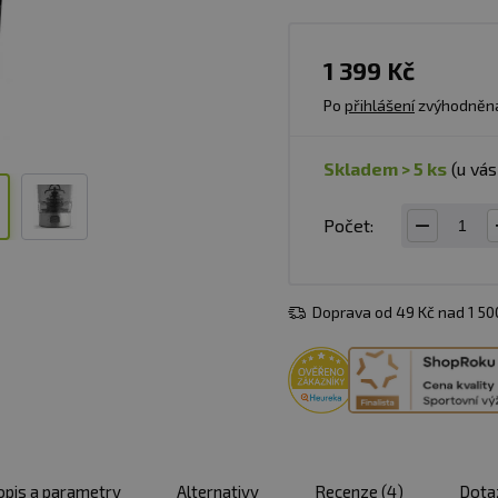
1 399 Kč
Po
přihlášení
zvýhodněn
skladem > 5 ks
(u vá
Počet:
Doprava od 49 Kč nad 1 5
opis a parametry
Alternativy
Recenze
(4)
Dota