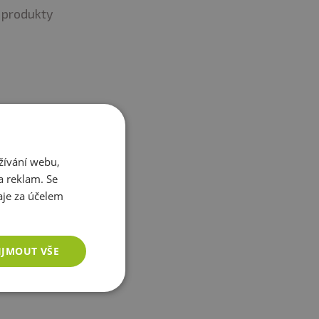
produkty
žívání webu,
a reklam. Se
je za účelem
IJMOUT VŠE