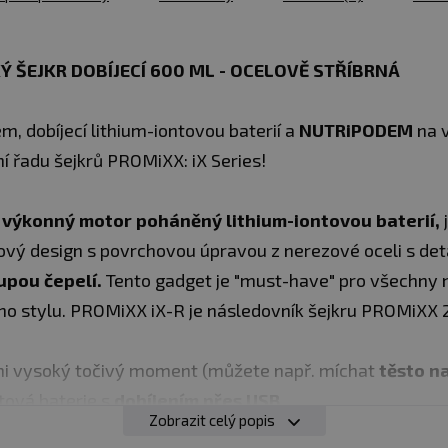
Ý ŠEJKR DOBÍJECÍ 600 ML - OCELOVĚ STŘÍBRNÁ
, dobíjecí lithium-iontovou baterií a
NUTRiPODEM
na v
í řadu šejkrů PROMiXX: iX Series!
výkonný motor poháněný lithium-iontovou baterií,
ový design s povrchovou úpravou z nerezové oceli s deta
upou čepelí.
Tento gadget je "must-have" pro všechny 
ího stylu. PROMiXX iX-R je následovník šejkru PROMiXX 2
i vysoký točivý moment (můžete např. míchat
těsto na
tová baterie s
dobíjením přes USB
Zobrazit celý popis
aily v modré