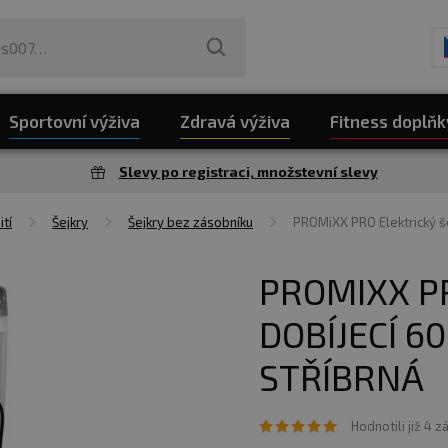
Sportovní výživa
Zdravá výživa
Fitness doplňk
Slevy po registraci, množstevní slevy
ití
Šejkry
Šejkry bez zásobníku
PROMiXX PRO Elektrický še
PROMIXX P
DOBÍJECÍ 6
STŘÍBRNÁ
Hodnotili již 4 z