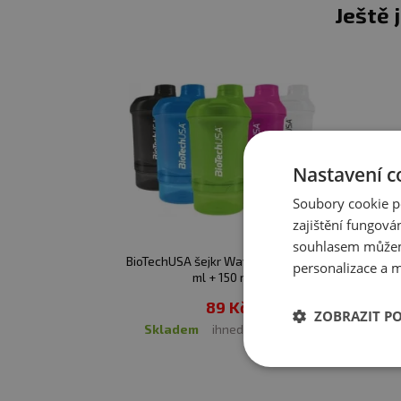
Ještě 
Nastavení c
Soubory cookie p
zajištění fungová
souhlasem můžem
BioTechUSA šejkr Wave+ Nano 300
personalizace a m
ml + 150 ml
89 Kč
ZOBRAZIT P
skladem
ihned k expedici