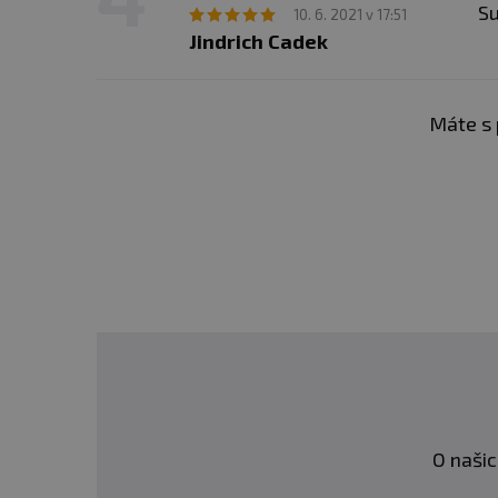
S
10. 6. 2021 v 17:51
Jindrich Cadek
Máte s 
O našic