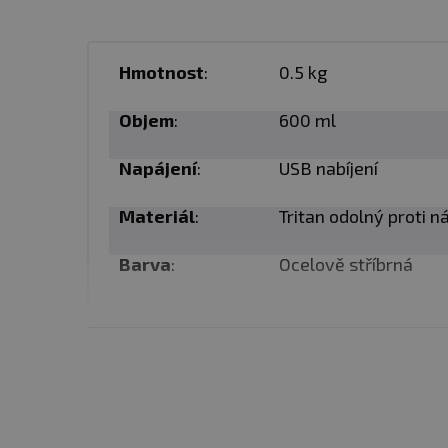
✅
NUTRiPOD
na uložení v
Hmotnost
:
Celý motor je plně odníma
0.5 kg
syrovátkový protein, tak j
Objem
:
600 ml
Jak používat:
Napájení
:
USB nabíjení
Naplňte PROMiXX te
Materiál
:
Tritan odolný proti 
Stisknutím tlačítka 
Nasypte doplňky do
Barva
:
Ocelově stříbrná
Prostě geniální ulehčení
Barva
: viz obrázek