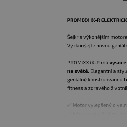
PROMIXX IX-R ELEKTRICK
Šejkr s výkonějším motorem
Vyzkoušejte novou geniáln
PROMiXX iX-R má
vysoce 
na světě.
Elegantní a styl
geniálně konstruovanou
t
fitness a zdravého životn
✅ Motor vylepšený o velm
✅ Integrovaná lithium-ion
✅ Eloxovaný povrch s det