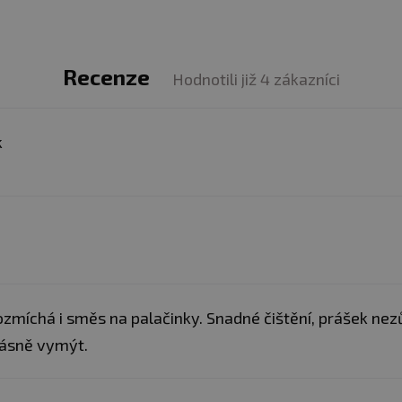
Recenze
Hodnotili již 4 zákazníci
k
zmíchá i směs na palačinky. Snadné čištění, prášek nezů
ásně vymýt.