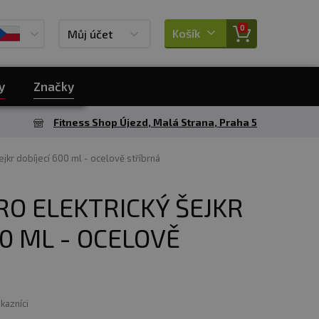
0
Košík
Můj účet
y
Značky
Fitness Shop Újezd, Malá Strana, Praha 5
jkr dobíjecí 600 ml - ocelově stříbrná
RO ELEKTRICKÝ ŠEJKR
00 ML - OCELOVĚ
ákazníci