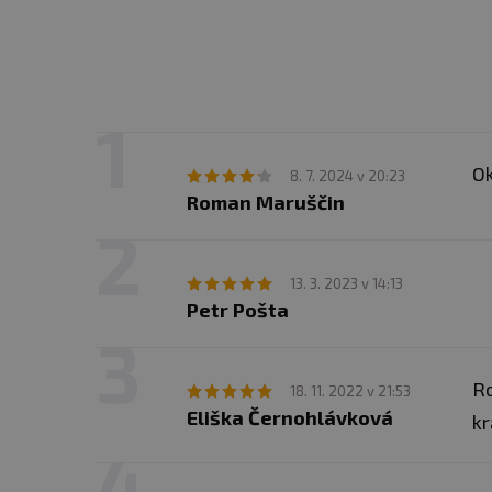
O
8. 7. 2024 v 20:23
Roman Maruščin
13. 3. 2023 v 14:13
Petr Pošta
Ro
18. 11. 2022 v 21:53
Eliška Černohlávková
kr