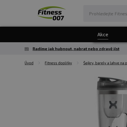
Akce
Radíme jak hubnout, nabrat nebo zdravě jíst
Úvod
Fitness doplňky
Šejkry, barely a lahve na p