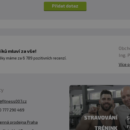
Přidat dotaz
Obch
ků mluví za vše!
Ing. 
ky máme za 6 789 pozitivních recenzí.
Více o
ty
@fitness007.cz
 777 290 469
enná prodejna Praha