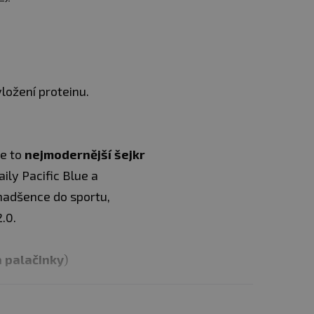
ložení proteinu.
je to
nejmodernější šejkr
ily Pacific Blue a
nadšence do sportu,
.0.
 palačinky
)