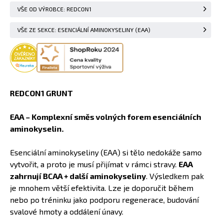
mango
dostupnost
nedostupné
VŠE OD VÝROBCE: REDCON1
VŠE ZE SEKCE: ESENCIÁLNÍ AMINOKYSELINY (EAA)
REDCON1 GRUNT
EAA – Komplexní směs volných forem esenciálních
aminokyselin.
Esenciální aminokyseliny (EAA) si tělo nedokáže samo
vytvořit, a proto je musí přijímat v rámci stravy.
EAA
zahrnují BCAA + další aminokyseliny
. Výsledkem pak
je mnohem větší efektivita. Lze je doporučit během
nebo po tréninku jako podporu regenerace, budování
svalové hmoty a oddálení únavy.