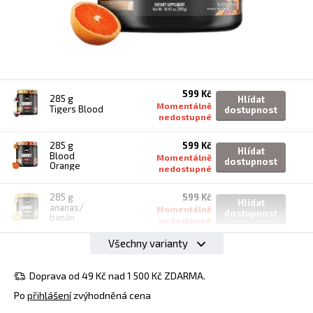
599 Kč
285 g
Hlídat
Momentálně
Tigers Blood
dostupnost
nedostupné
285 g
599 Kč
Hlídat
Blood
Momentálně
dostupnost
Orange
nedostupné
285 g
599 Kč
Hlídat
ananas/
Momentálně
dostupnost
banán
nedostupné
Všechny varianty
291 g
599 Kč
Hlídat
třešeň/
Momentálně
dostupnost
limetka
nedostupné
Doprava od 49 Kč nad 1 500 Kč ZDARMA.
Po
přihlášení
zvýhodněná cena
599 Kč
282 g
Hlídat
Momentálně