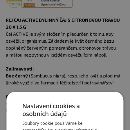
REJ ČAJ ACTIVE BYLINNÝ ČAJ S CITRONOVOU TRÁVOU
20 X 1,5 G
Čaj ACTIVE je svým složením předurčen k tomu, aby
osvěžil organismus. Základem je květ černého bezu
doplněný červeným pomerančem, citronovou trávou
a mátou nezbytnou v každém osvěžujícím nápoji.
Zajímavosti:
Bez černý
(Sambucus nigra), resp. jeho květ a plod má
široké využití ve farmacii, léčitelství i potravinářství
Citronová tráva
(Cymbopogon stratus) má díky
obsaženým silicím výraznou citronovou vůni.
Nastavení cookies a
Červený pomeranč
(Citrus aurantium dulcis) dodává
osobních údajů
tomuto čaji svěží citrusovou chuť, výborně tedy chutná
Zobrazit celý popis
Soubory cookie používáme ke
i vychlazený
shromažďování a analýze informací o