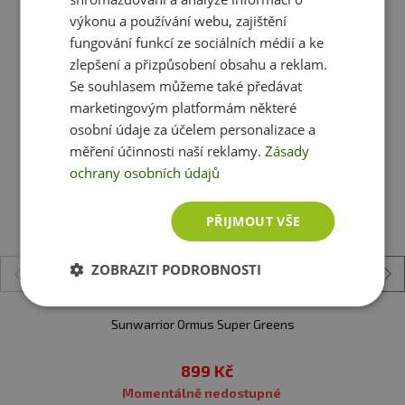
dosah dětí. Výrobce neručí za škody vzniklé nevhodným
výkonu a používání webu, zajištění
použitím nebo skladováním. Minimální trvanlivost
fungování funkcí ze sociálních médií a ke
Ještě jste si nevybrali?
uvedena na obalu.
zlepšení a přizpůsobení obsahu a reklam.
Doporučujeme vám podobné produkty
Se souhlasem můžeme také předávat
Upozornění pro alergiky:
Alergeny ve složení
marketingovým platformám některé
produktu
tučně
zvýrazněný.
osobní údaje za účelem personalizace a
měření účinnosti naší reklamy.
Zásady
ochrany osobních údajů
PŘIJMOUT VŠE
ZOBRAZIT PODROBNOSTI
Sunwarrior Ormus Super Greens
899 Kč
Momentálně nedostupné