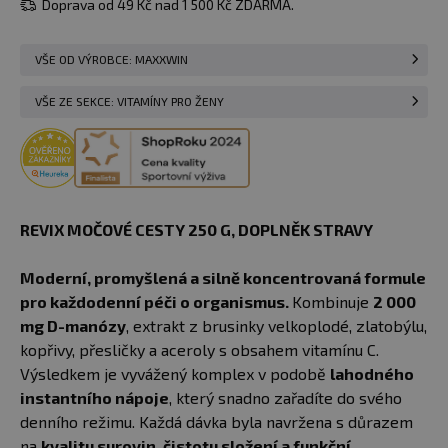
Doprava od 49 Kč nad 1 500 Kč ZDARMA.
VŠE OD VÝROBCE: MAXXWIN
VŠE ZE SEKCE: VITAMÍNY PRO ŽENY
REVIX MOČOVÉ CESTY 250 G, DOPLNĚK STRAVY
Moderní, promyšlená a silně koncentrovaná formule
pro každodenní péči o organismus.
Kombinuje
2 000
mg D-manózy
, extrakt z brusinky velkoplodé, zlatobýlu,
kopřivy, přesličky a aceroly s obsahem vitamínu C.
Výsledkem je vyvážený komplex v podobě
lahodného
instantního nápoje
, který snadno zařadíte do svého
denního režimu. Každá dávka byla navržena s důrazem
na
kvalitu surovin, čistotu složení a funkční