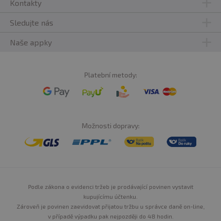
Kontakty
Sledujte nás
Počet dávek v balení:
50
Naše appky
Min. trvanlivost:
Viz obal.
Upozornění: Doplněk stravy.
Vhodné zejména pro
Platební metody:
sportovce. Není náhradou pestré stravy. Nepřekračujte
doporučené denní dávkování. Ukládejte mimo dosah
dětí! Není vhodné pro děti, těhotné a kojící ženy.
Skladujte v suchu a při teplotě do 25 °C. Nevystavujte
Možnosti dopravy:
přímému slunečnímu záření. Chraňte před mrazem.
Výrobce, ani prodávající neručí za vady vzniklé
nevhodným skladováním a použitím.
Upozornění pro alergiky:
Alergeny ve složení produktu
Podle zákona o evidenci tržeb je prodávající povinen vystavit
jsou tučně zvýrazněné.
kupujícímu účtenku.
Zároveň je povinen zaevidovat přijatou tržbu u správce daně on-line,
v případě výpadku pak nejpozději do 48 hodin.