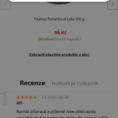
Titánus Pohanková kaše 500 g
96 Kč
skladem
ihned k expedici
Zobrazit všechny produkty v akci
Recenze
Hodnotil již 1 zákazník
7. 7. 2026 v 20:09
Jiří
Rychlá příprava a příjemé mne překvapila
nasládlá chuť. V podstatě už člověk nemusí ničím