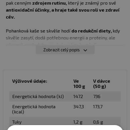
pak cenným
zdrojem rutinu,
který je známý pro své
antioxidační účinky, a hraje také svou roli ve zdraví
cév.
Pohanková kaše se skvěle hodí
do redukční diety,
kdy
skvěle zasytí, dodá potřebnou energii a proteiny, ale
zároveň nepředstavuje ‚‚kalorickou bombu‘‘.
Zobrazit celý popis
✅
Bez lepku a laktózy
✅
Skvělá chuť
✅
Rychlá a snadná příprava
✅
Vysoký obsah vlákniny, bílkovin a komplexních
Výživové údaje:
Ve
V dávce
100 g
(50 g)
sacharidů
Energetická hodnota (kJ)
1472
736
Dávkování/Použití:
Obsah sáčku (50 g) vysypte zalijte
Energetická hodnota
347,3
173,7
200-250 ml horkou vodou. Zamíchejte a nechte 3 minuty
(kcal)
stát. Množství vody si můžete přizpůsobit.
Tuky
1,2 g
0,6 g
Balení:
50 g