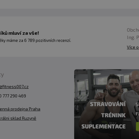
Obch
ků mluví za vše!
Ing. 
ky máme za 6 789 pozitivních recenzí.
Více o
ty
@fitness007.cz
 777 290 469
enná prodejna Praha
rálni sklad Ruzyně