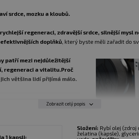
raví srdce, mozku a kloubů.
 rychlejší regeneraci, zdravější srdce, silnější mysl 
jefektivnějších doplňků
, který byste měli zařadit do sv
 patří mezi nejdůležitější
, regeneraci a vitalitu.Proč
jich většina lidí přijímá málo.
o oleje v jedné kapsli
Zobrazit celý popis
Složení:
Rybí olej (zdro
želatina (kapsle), glycer
a 1 kapsli: