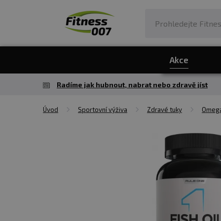
Akce
Radíme jak hubnout, nabrat nebo zdravě jíst
Úvod
Sportovní výživa
Zdravé tuky
Omega