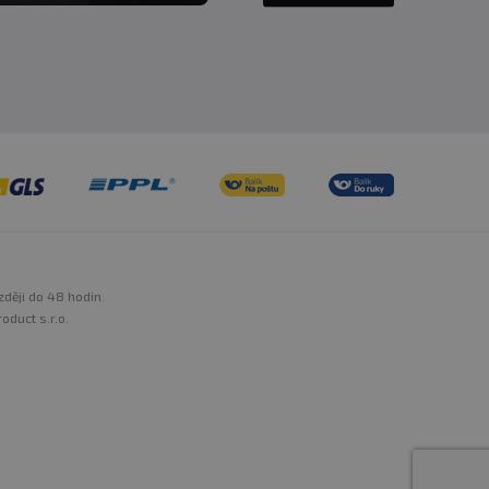
zději do 48 hodin.
oduct s.r.o.