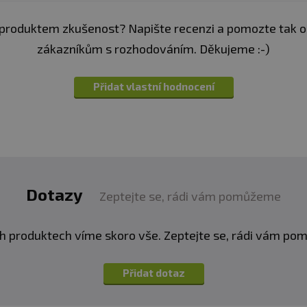
produktem zkušenost? Napište recenzi a pomozte tak 
psli denně a zapijte dostatečným množstvím vody.
zákazníkům s rozhodováním. Děkujeme :-)
0
Přidat vlastní hodnocení
.
avy vhodný zejména pro sportovce. Není náhradou pestr
o děti, těhotné a kojící ženy. Tento produkt je určen po
Dotazy
Zeptejte se, rádi vám pomůžeme
a při teplotě do 25 °C. Nevystavujte přímému slunečnímu
a vady vzniklé nevhodným skladováním a použitím
h produktech víme skoro vše. Zeptejte se, rádi vám p
:
Alergeny jsou ve složení
tučně
zvýrazněny.
Přidat dotaz