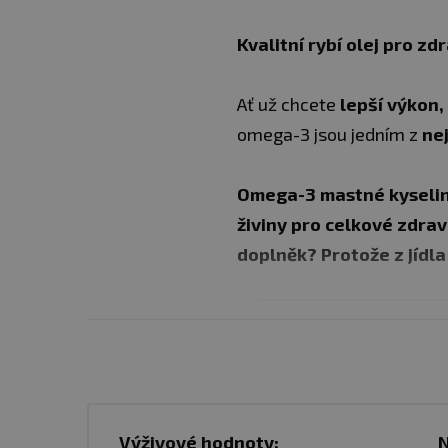
Kvalitní rybí olej pro zd
Ať už chcete
lepší výkon,
omega-3 jsou jedním z
ne
Omega-3 mastné kyseliny
živiny pro celkové zdraví
doplněk? Protože z jídla 
✅ 1 000 mg čistého rybíh
✅ 180 mg EPA
✅ 120 mg DHA
Výživové hodnoty:
N