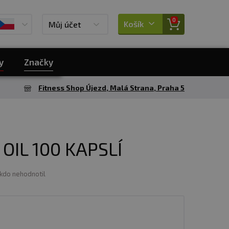
0
Košík
Můj účet
y
Značky
Fitness Shop Újezd, Malá Strana, Praha 5
 OIL 100 KAPSLÍ
ikdo nehodnotil