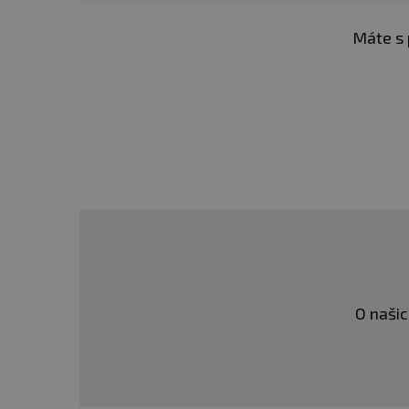
Máte s 
Dávkování:
Užívejte 1 ka
Počet dávek v balení:
10
Min. trvanlivost:
Viz obal
Upozornění:
Doplněk str
dosah dětí! Není vhodné pr
osoby. Skladujte v suchu 
mrazem. Výrobce neručí z
O našic
Upozornění pro alergiky