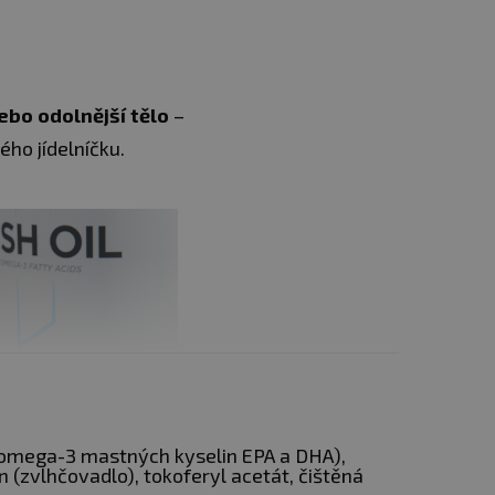
nebo odolnější tělo
–
ého jídelníčku.
j omega-3 mastných kyselin EPA a DHA),
in (zvlhčovadlo), tokoferyl acetát, čištěná