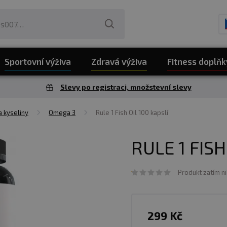
Sportovní výživa
Zdravá výživa
Fitness doplňk
Slevy po registraci, množstevní slevy
 kyseliny
Omega 3
Rule 1 Fish Oil 100 kapslí
RULE 1 FISH
Produkt zatím n
299 Kč