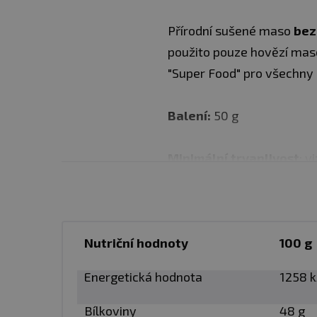
Přírodní sušené maso
bez
použito pouze hovězí maso
"Super Food" pro všechn
Balení:
50 g
Minimální trvanlivost
: v
Upozornění
: Potravina v
Nevystavujte přímému slu
Nutriční hodnoty
nevhodným skladováním 
100 g
Energetická hodnota
1258 k
Upozornění pro alergiky
Bílkoviny
48 g