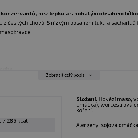
 konzervantů, bez lepku a s bohatým obsahem bílko
 z českých chovů. S nízkým obsahem tuku a sacharidů je
y masožravce.
iz obal
Zobrazit celý popis
hodná zejména pro sportovce. Skladujte v suchu a při tep
nečnímu záření. Chraňte před mrazem. Výrobce neručí 
Složení
: Hovězí maso, v
omáčka), worcestrová omá
a použitím.
koření.
J / 286 kcal
:
Alergeny ve složení produktu
tučně
zvýrazněny.
Alergeny: sojová omáčk