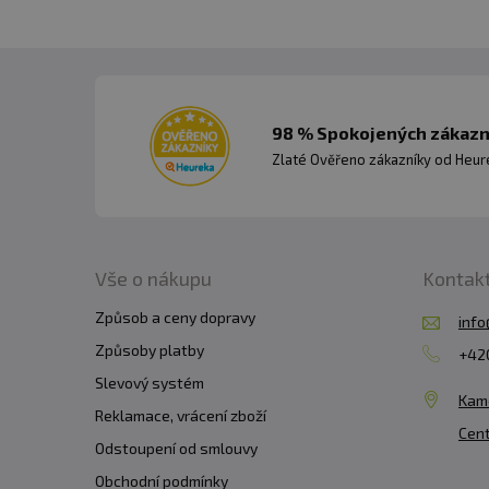
98 % Spokojených zákazní
Zlaté Ověřeno zákazníky od Heuré
Vše o nákupu
Kontak
Způsob a ceny dopravy
info
Způsoby platby
+420
Slevový systém
Kam
Reklamace, vrácení zboží
Cent
Odstoupení od smlouvy
Obchodní podmínky