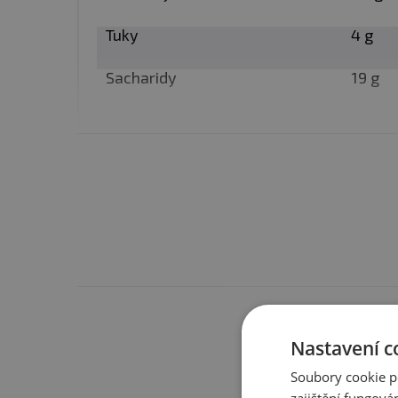
Tuky
4 g
Sacharidy
19 g
Máte s 
Nastavení c
Soubory cookie p