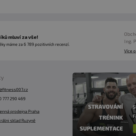
Obch
ků mluví za vše!
Ing. 
ky máme za 6 789 pozitivních recenzí.
Více o
ty
@fitness007.cz
 777 290 469
enná prodejna Praha
rálni sklad Ruzyně