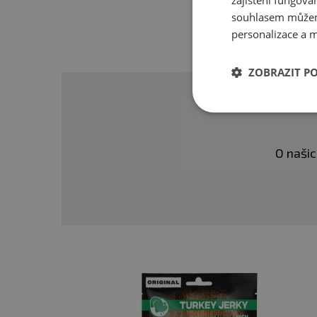
zajištění fungová
souhlasem můžem
personalizace a m
ZOBRAZIT P
O našic