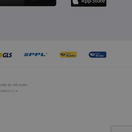
zději do 48 hodin.
oduct s.r.o.