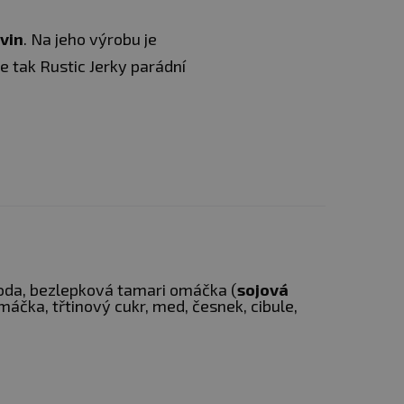
vin
. Na jeho výrobu je
 tak Rustic Jerky parádní
lotě do 25 °C.
za vady vzniklé
oda, bezlepková tamari omáčka (
sojová
čka, třtinový cukr, med, česnek, cibule,
a