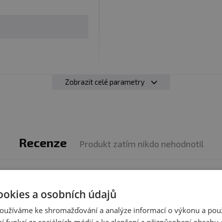
Zobrazit celé parametry
Recenze
Produkt zatím nikdo nehodnotil
produktem zkušenost? Napište recenzi a pomozte tak 
ookies a osobních údajů
zákazníkům s rozhodováním. Děkujeme :-)
oužíváme ke shromažďování a analýze informací o výkonu a pou
Přidat vlastní hodnocení