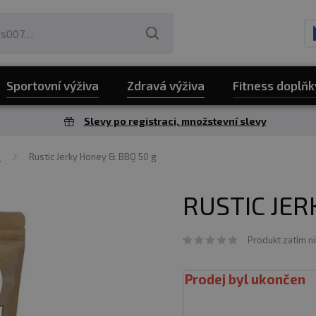
Sportovní výživa
Zdravá výživa
Fitness doplňk
Slevy po registraci, množstevní slevy
a
Rustic Jerky Honey & BBQ 50 g
RUSTIC JER
Produkt zatím n
Prodej byl ukončen