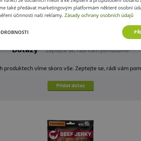
ní funkcí ze sociálních médií a ke zlepšení a přizpůsobení obsahu 
e také předávat marketingovým platformám některé osobní úda
ěření účinnosti naší reklamy.
Zásady ochrany osobních údajů
ODROBNOSTI
PŘ
Dotazy
Zeptejte se, rádi vám pomůžeme
h produktech víme skoro vše. Zeptejte se, rádi vám p
Přidat dotaz