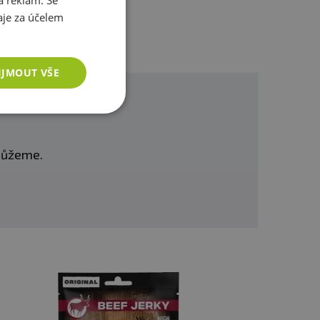
a reklam. Se
je za účelem
IJMOUT VŠE
omůžeme.