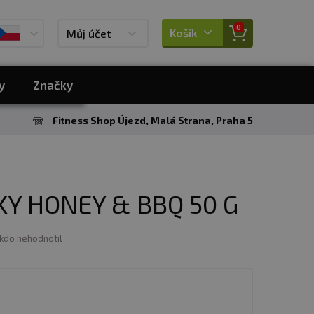
0
Košík
Můj účet
y
Značky
Fitness Shop Újezd, Malá Strana, Praha 5
KY HONEY & BBQ 50 G
ikdo nehodnotil