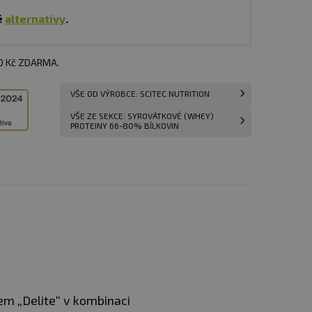
é
alternativy
.
00 Kč ZDARMA.
VŠE OD VÝROBCE: SCITEC NUTRITION
VŠE ZE SEKCE: SYROVÁTKOVÉ (WHEY)
PROTEINY 66-80% BÍLKOVIN
lem „Delite“ v kombinaci