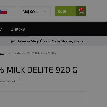
0
Košík
Můj účet
y
Značky
Fitness Shop Újezd, Malá Strana, Praha 5
vin
Scitec 100% Milk DeLite 920 g
% MILK DELITE 920 G
ikdo nehodnotil