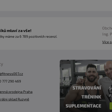
Obch
ků mluví za vše!
Ing. 
ky máme za 6 789 pozitivních recenzí.
Více o
ty
@fitness007.cz
 777 290 469
enná prodejna Praha
rálni sklad Ruzyně