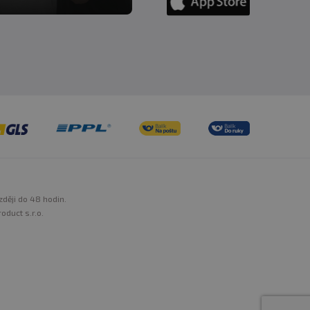
zději do 48 hodin.
oduct s.r.o.