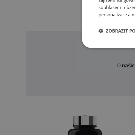
zajištění fungová
souhlasem můžem
personalizace a m
ZOBRAZIT P
O našic