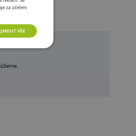
a reklam. Se
je za účelem
g
g
IJMOUT VŠE
g
g
g
omůžeme.
mg
mg
g
g
g
g
g