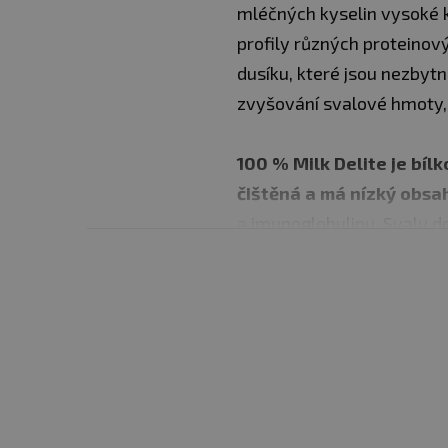
mléčných kyselin vysoké k
profily různých proteinový
dusíku, které jsou nezbytn
zvyšování svalové hmoty, k
100 % Milk Delite je bíl
čištěná a má nízký obsah
a imunoglobulinu. Svaly do
chuť! Má 50procentní obsa
anabolických aminokyselin
Mléčné bílkoviny jsou kom
aminokyselin: včetně 9 am
potravou ( jsou to jmenovit
Valin). „100% Whey Protein