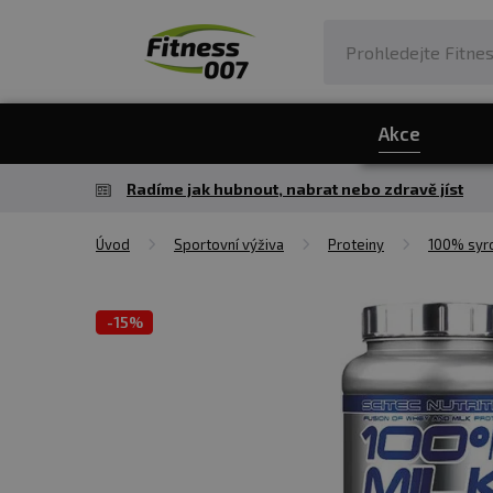
Akce
Radíme jak hubnout, nabrat nebo zdravě jíst
Úvod
Sportovní výživa
Proteiny
100% syro
-
15%