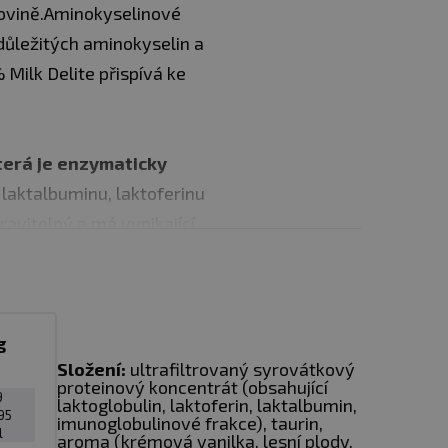
kovině.Aminokyselinové
 důležitých aminokyselin a
 Milk Delite přispívá ke
která je enzymaticky
 laktalbuminu, laktoferinu
ravitelný a má vynikající
z hlediska obsahu
us všechny potřebné typy
g
Složení:
ultrafiltrovaný syrovátkový
ré je nutné přijmout
proteinový koncentrát (obsahující
9
nin, Treonin, Tryptofan,
laktoglobulin, laktoferin, laktalbumin,
95
imunoglobulinové frakce), taurin,
inový matrix“, ktgerý
l
aroma (krémová vanilka, lesní plody,