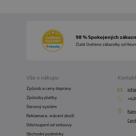
98 % Spokojených zákazní
Zlaté Ověřeno zákazníky od Heuré
Vše o nákupu
Kontak
Způsob a ceny dopravy
info
Způsoby platby
+420
Slevový systém
Kam
Reklamace, vrácení zboží
Cent
Odstoupení od smlouvy
Obchodní podmínky