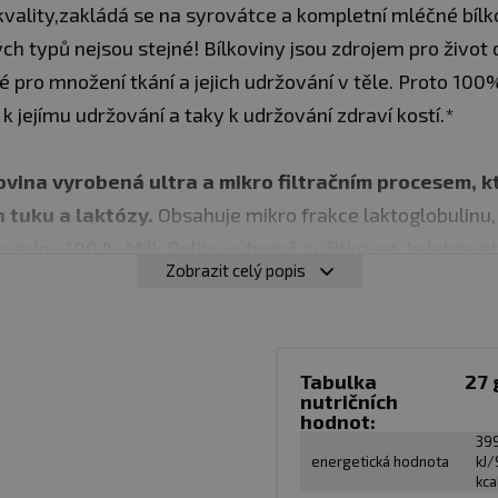
vality,zakládá se na syrovátce a kompletní mléčné bíl
ch typů nejsou stejné! Bílkoviny jsou zdrojem pro život
é pro množení tkání a jejich udržování v těle. Proto 100%
 jejímu udržování a taky k udržování zdraví kostí.*
kovina vyrobená ultra a mikro filtračním procesem, 
 tuku a laktózy.
Obsahuje mikro frakce laktoglobulinu,
vedou 100 % Milk Delite výborně zužitkovat, je lehce st
Zobrazit celý popis
h esenciálních aminokyselin a má výborné ukazatele i 
 (BCAA, arginin, glutamin).
letními bílkovinami, protože zabezpečují pro organizm
Tabulka
27 
nutričních
inokyselin, které si organizmus nedokáže vytvořit a kte
hodnot:
39
ě. Histidin, Izoleucin, Leucin, Lyzin, Methionin, Fenylala
energetická hodnota
kJ/
 Proffesio“ obsahuje i další přidané složky:“ Aminokysel
kca