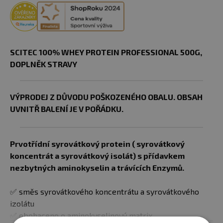
SCITEC 100% WHEY PROTEIN PROFESSIONAL 500G,
DOPLNĚK STRAVY
VÝPRODEJ Z DŮVODU POŠKOZENÉHO OBALU. OBSAH
UVNITŘ BALENÍ JE V POŘÁDKU.
Prvotřídní syrovátkový protein ( syrovátkový
koncentrát a syrovátkový isolát) s přídavkem
nezbytných aminokyselin a trávících Enzymů.
​✅ směs syrovátkového koncentrátu a syrovátkového
izolátu
✅ obohaceno o aminokyselinový matrix