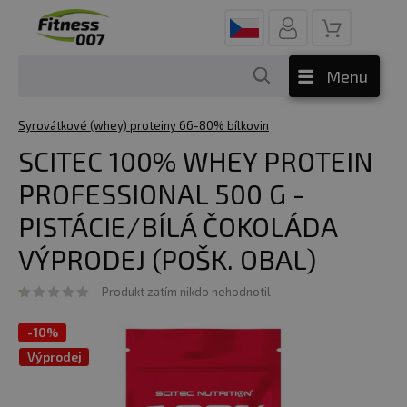
Menu
Syrovátkové (whey) proteiny 66-80% bílkovin
SCITEC 100% WHEY PROTEIN
PROFESSIONAL 500 G -
PISTÁCIE/BÍLÁ ČOKOLÁDA
VÝPRODEJ (POŠK. OBAL)
Produkt zatím nikdo nehodnotil
-
10%
Výprodej