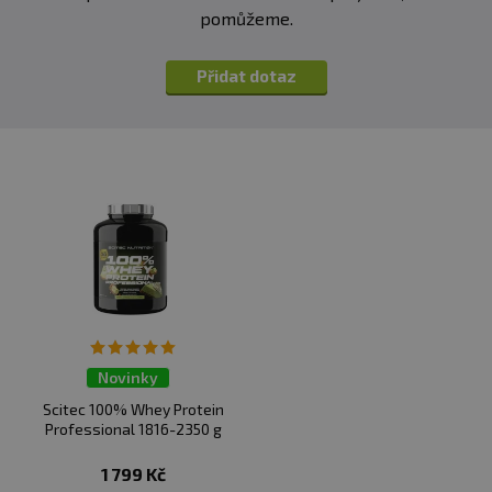
Velikost balení :
1000 tablet
L-Leucine**†
352
L-Valine**†
204
pomůžeme.
mg
mg
Přidat dotaz
Složení:
hydrolyzovaný syrovátkový proteinový
koncentrát, mikrokrystalická celulóza, mastek, oxid
křemičitý, stearát hořečnatý
Informace:
potravina určená pro zvláštní výživu,
vhodná pro sportovce
Novinky
Doprava zdarma
Scitec 100% Whey Protein
Professional 1816-2350 g
1 799 Kč