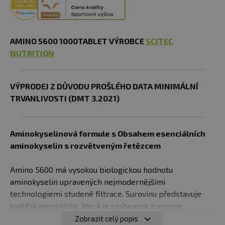
AMINO 5600 1000TABLET VÝROBCE
SCITEC
NUTRITION
VÝPRODEJ Z DŮVODU PROŠLÉHO DATA MINIMÁLNÍ
TRVANLIVOSTI (DMT 3.2021)
Aminokyselinová formule s Obsahem esenciálních
aminokyselin s rozvětveným řetězcem
Amino 5600 má vysokou biologickou hodnotu
aminokyselin upravených nejmodernějšími
technologiemi studené filtrace. Surovinu představuje
kvalitní aminolátka, která je sestavena z vysoce
kvalitních filtrátů syrovátkové bílkoviny. Směs, obsažená
Zobrazit celý popis