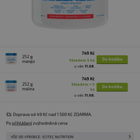
749 Kč
252 g
Do košíku
skladem 5 ks
mango
u vás
11.08.
749 Kč
252 g
skladem > 5
Do košíku
malina
ks
u vás
11.08.
Doprava od 49 Kč nad 1 500 Kč ZDARMA.
Po
přihlášení
zvýhodněná cena
VŠE OD VÝROBCE: SCITEC NUTRITION