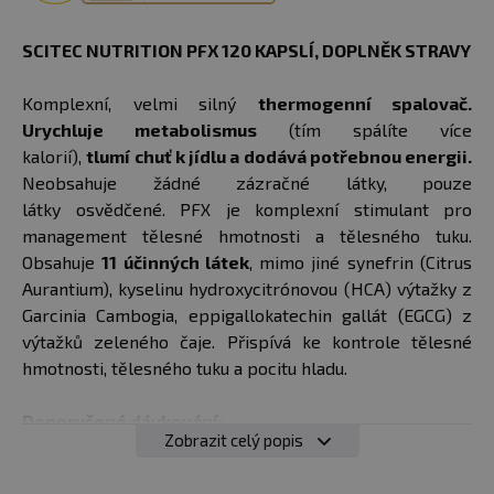
SCITEC NUTRITION PFX 120 KAPSLÍ, DOPLNĚK STRAVY
Komplexní, velmi silný
thermogenní spalovač.
Urychluje metabolismus
(tím spálíte více
kalorií),
tlumí chuť k jídlu a dodává potřebnou energii.
Neobsahuje žádné zázračné látky, pouze
látky osvědčené. PFX je komplexní stimulant pro
management tělesné hmotnosti a tělesného tuku.
Obsahuje
11 účinných látek
, mimo jiné synefrin (Citrus
Aurantium), kyselinu hydroxycitrónovou (HCA) výtažky z
Garcinia Cambogia, eppigallokatechin gallát (EGCG) z
výtažků zeleného čaje. Přispívá ke kontrole tělesné
hmotnosti, tělesného tuku a pocitu hladu.
Doporučené dávkování:
Zobrazit celý popis
pro výchozí nastavení osobního dávkování se