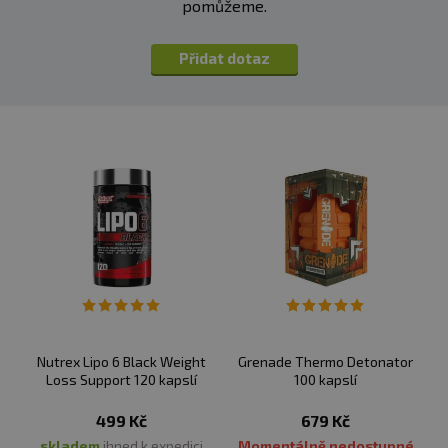
pomůžeme.
Přidat dotaz
Nutrex Lipo 6 Black Weight
Grenade Thermo Detonator
Loss Support 120 kapslí
100 kapslí
499 Kč
679 Kč
skladem
ihned k expedici
Momentálně nedostupné