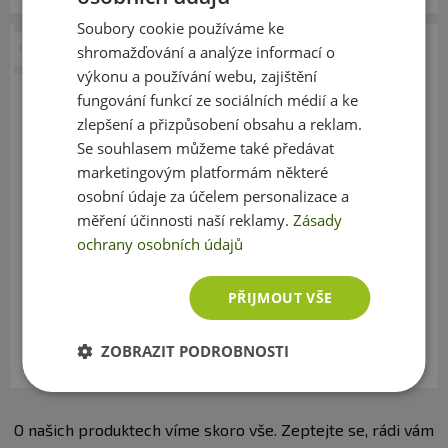
Soubory cookie používáme ke
2. 5. 2013 v 09:23
shromažďování a analýze informací o
Fitness007.cz
Reagovat
výkonu a používání webu, zajištění
[quote name="Jiří Bryška"]Dobrý den,
fungování funkcí ze sociálních médií a ke
o tomto přípravku se dozvěděla i moje
zlepšení a přizpůsobení obsahu a reklam.
maminka(žena po padesátce) a proto bych se
Se souhlasem můžeme také předávat
chtěl zeptet, zda-li by mohla tento přípravek
marketingovým platformám některé
užívat.[/quote]
osobní údaje za účelem personalizace a
měření účinnosti naší reklamy.
Zásady
Dobrý den,
ochrany osobních údajů
pokud nemá maminka žádné zdravotní potíže,
PŘIJMOUT VŠE
může přípravek samozřejmě také užívat.
ZOBRAZIT PODROBNOSTI
Přeji pěkný den
O našich produktech víme skoro vše. Zeptejte se, rádi vám