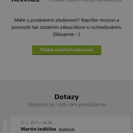
Výrobce neručí za vady vzniklé nevhodným skladováním
a použitím.
z toho kofein
20 mg
Máte s produktem zkušenost? Napište recenzi a
Upozornění pro alergiky:
Alergeny ve složení
pomozte tak ostatním zákazníkům s rozhodováním.
L-Thyrosin
200 mg
produktu
tučně
zvýrazněny.
Děkujeme :-)
kofein
200 mg
Přidat vlastní hodnocení
chromium pikolinát
25 ug / 60
%RHP*
jód
23,0 mcg
/ 15
Dotazy
%RHP*
Zeptejte se, rádi vám pomůžeme
kofein celkem
220 mg
17. 4. 2017 v 06:56
Martin Jedlička
Reagovat