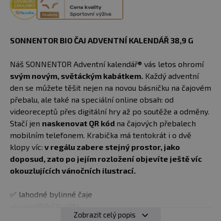
SONNENTOR BIO ČAJ ADVENTNÍ KALENDÁŘ 38,9 G
Náš SONNENTOR Adventní kalendář® vás letos ohromí
svým novým, světáckým kabátkem.
Každý adventní
den se můžete těšit nejen na novou básničku na čajovém
přebalu, ale také na speciální online obsah: od
videoreceptů přes digitální hry až po soutěže a odměny.
Stačí jen
naskenovat QR kód
na čajových přebalech
mobilním telefonem. Krabička má tentokrát i o dvě
klopy víc:
v regálu zabere stejný prostor, jako
doposud, zato po jejím rozložení objevíte ještě víc
okouzlujících vánočních ilustrací.
✅ lahodné bylinné čaje
✅ prvotřídní kvalita
Zobrazit celý popis
✅ ručně baleno