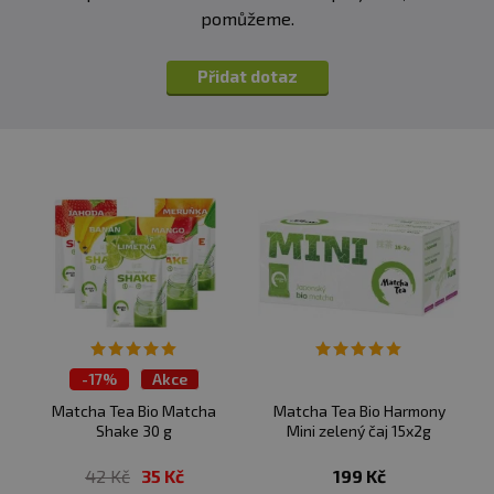
Heřmánek bio;
pomůžeme.
Jablíčko z pece®
- ovocný čaj s kořením: jablka bio 30
%, šípek bio, citronová kůra bio, citron kousky bio,
Přidat dotaz
pomeranč kousky bio, skořice Cassia bio 6 %,
pomerančová kůra bio, nové koření bio, hřebíček bio,
lékořice bio, badyán bio, vanilka bio, tonkové boby bio;
Fenykl Anýz Kmín
- bylinný čaj: fenykl bio 40 %, anýz
bio 30 %, kmín bio 20 %, meduňka bio;
Chvilka relaxace
- bylinná směs s kořením: meduňka
bio 32 %, levandule bio 22 %, šalvěj bio, fenykl bio 11 %,
petržel nať bio, měsíček květ bio;
Rooibos bio;
Kouzlo krbu
-
17%
- aromatizovaný ovocný čaj s kořením:
Akce
šípek bio, jablka bio, ibišek bio, pomerančová kůra bio,
Matcha Tea Bio Matcha
Matcha Tea Bio Harmony
skořice bio 9 %, éterické oleje bio (pomeranč, vanilka);
Shake 30 g
Mini zelený čaj 15x2g
Zase dobře!
Knedlík v krku - bylinná směs: lípa květ bio,
42 Kč
35 Kč
199 Kč
černý bez květ bio, šípek bio, jitrocel bio, sléz bio;