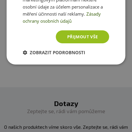
Činka Spokey KETLA je
Recenze
vyrobena z plastu a naplněná
osobní údaje za účelem personalizace a
Produkt zatím nikdo nehodnotil
těžkým pískem.
Díky tomu, že je kettlebell vyrobený
měření účinnosti naší reklamy.
Zásady
z plastu,
chrání vaši podlahu před nežádoucím
ochrany osobních údajů
poškozením
během cvičení. Pro pohodlnější cvičení a
Máte s produktem zkušenost? Napište recenzi a
snadnější přenášení je činka kettlebell Spokey KETLA
pomozte tak ostatním zákazníkům s rozhodováním.
PŘIJMOUT VŠE
vyrobená s úchytem.
Děkujeme :-)
ZOBRAZIT PODROBNOSTI
Kettlebell Spokey KETLA je vynikajícím fitness
Přidat vlastní hodnocení
vybavením
pro domácí trénink.
Skvělé se hodí jak
pro
úplně začátečníky, tak i pro zkušené sportovce.
Dotazy
Zeptejte se, rádi vám pomůžeme
O našich produktech víme skoro vše. Zeptejte se, rádi vám