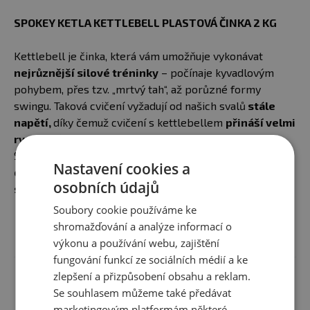
SPOKEY KETLA KETTLEBELL PLASTOVÁ ČINKA 2 KG
Kettlebell je činka, která vám umožňuje vykonávat
nejrůznější silové tréninky
– počínaje kyvadlovým
pohybem, přes tzv. „mrtvý tah“, až porůzné formy
swingu. Taková cvičení vyžadují od našich svalů
stále
napětí,
díky čemuž cvičení s kettlebellem
přináší velmi
rychlé výsledky.
Pravidelné cvičení s kettlebellem
Spokey KETLA
zvyšuje pružnost těla, zlepšuje
Nastavení cookies a
celkovou kondici, urychluje spalování tuků a růst
osobních údajů
svalové hmoty.
Soubory cookie používáme ke
rukojeť pro snadnější a pohodlnější zvedání činky
shromažďování a analýze informací o
vyrobená z plastu, který poskytuje dodatečnou
výkonu a používání webu, zajištění
ochranu před možným poškozením podlahy během
fungování funkcí ze sociálních médií a ke
Zobrazit celý popis
domácího cvičení
zlepšení a přizpůsobení obsahu a reklam.
naplněná těžkým pískem
Se souhlasem můžeme také předávat
marketingovým platformám některé