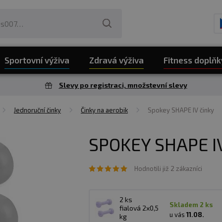
Sportovní výživa
Zdravá výživa
Fitness doplňk
Slevy po registraci, množstevní slevy
Jednoruční činky
Činky na aerobik
Spokey SHAPE IV činky
SPOKEY SHAPE I
Hodnotili již 2 zákazníci
2 ks
skladem 2 ks
fialová 2x0,5
u vás
11.08.
kg