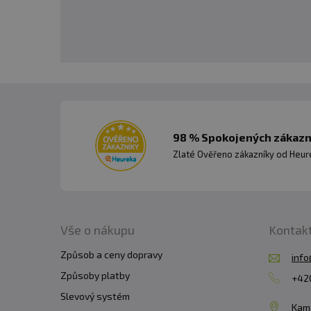
98 % Spokojených zákazní
Zlaté Ověřeno zákazníky od Heuré
Vše o nákupu
Kontak
Způsob a ceny dopravy
info
Způsoby platby
+420
Slevový systém
Kam