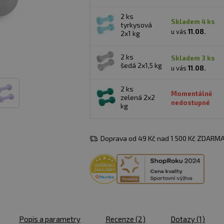
2 ks
skladem 4 ks
tyrkysová
u vás
11.08.
2x1 kg
2 ks
skladem 3 ks
šedá 2x1,5 kg
u vás
11.08.
2 ks
Momentálně
zelená 2x2
nedostupné
kg
Doprava od 49 Kč nad 1 500 Kč ZDARMA
Popis a parametry
Recenze
(2)
Dotazy
(1)