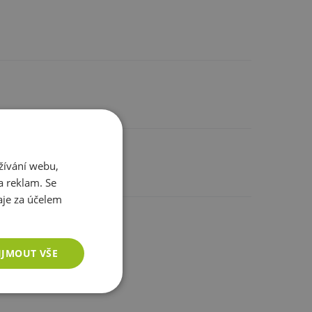
každé ruce, nebo držet obě
, která vyhovuje jeho
 v ruce drží.
žívání webu,
elkový rozvoj a
a reklam. Se
je za účelem
ostatním
IJMOUT VŠE