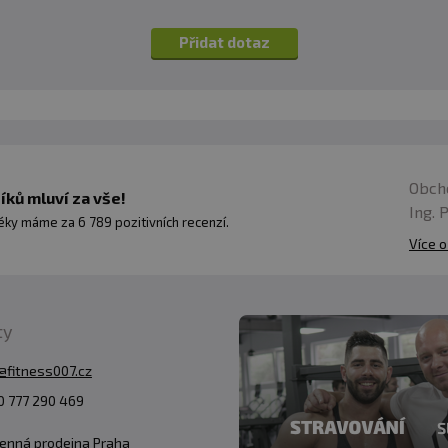
Přidat dotaz
Obch
ků mluví za vše!
Ing. 
ky máme za 6 789 pozitivních recenzí.
Více o
ty
@fitness007.cz
 777 290 469
enná prodejna Praha