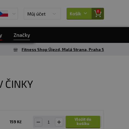
0
Košík
Můj účet
y
Značky
Fitness Shop Újezd, Malá Strana, Praha 5
V ČINKY
Vložit do
159 Kč
košíku