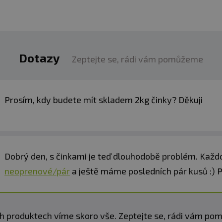
é vinylem
Dotazy
Zeptejte se, rádi vám pomůžeme
Prosím, kdy budete mít skladem 2kg činky? Děkuji
Dobrý den, s činkami je teď dlouhodobě problém. Každ
neoprenové/pár
a ještě máme posledních pár kusů :) P
h produktech víme skoro vše. Zeptejte se, rádi vám p