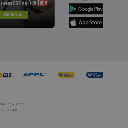
zději do 48 hodin.
oduct s.r.o.