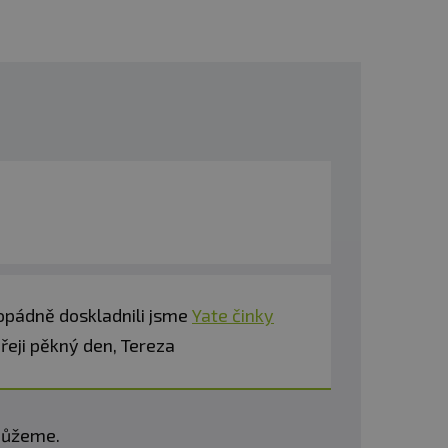
opádně doskladnili jsme
Yate činky
řeji pěkný den, Tereza
omůžeme.