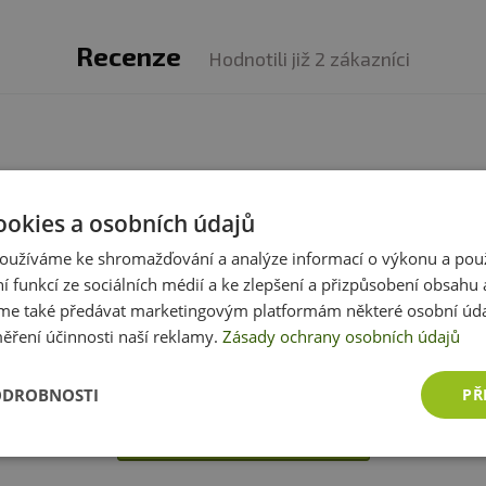
stejnou hmotností. Díky tomu může uživatel mít činku v 
 tím intenzitu cvičení.
Recenze
Hodnotili již 2 zákazníci
váhách (od 0,5 do 2 kg). Uživatel si sám zvolí hmotnost
 cílům.
otažené vinylem, který je velmi příjemný na dotyk a lépe
ookies a osobních údajů
nky splnily má očekávání.
oužíváme ke shromažďování a analýze informací o výkonu a pou
k fitness tréninku, aerobiku, joggingu nebo cvičení pro c
ní funkcí ze sociálních médií a ke zlepšení a přizpůsobení obsahu 
e také předávat marketingovým platformám některé osobní úda
ěření účinnosti naší reklamy.
Zásady ochrany osobních údajů
produktem zkušenost? Napište recenzi a pomozte tak 
valstva horní části těla, především paží.
zákazníkům s rozhodováním. Děkujeme :-)
ODROBNOSTI
PŘ
 kusů
Přidat vlastní hodnocení