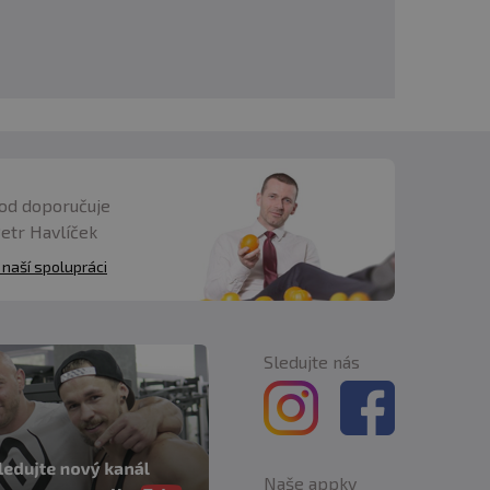
od doporučuje
Petr Havlíček
 naší spolupráci
Sledujte nás
Naše appky