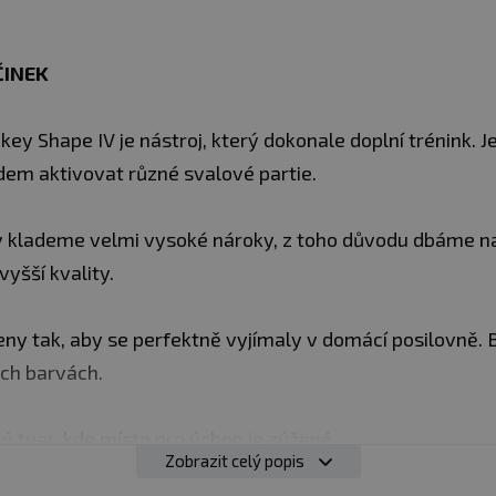
ČINEK
key Shape IV je nástroj, který dokonale doplní trénink. 
ádem aktivovat různé svalové partie.
 klademe velmi vysoké nároky, z toho důvodu dbáme na 
vyšší kvality.
eny tak, aby se perfektně vyjímaly v domácí posilovně.
ých barvách.
cký tvar, kde místo pro úchop je zúžené.
Zobrazit celý popis