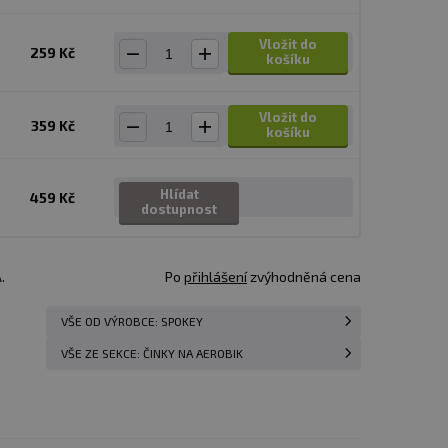
Vložit do
259 Kč
košíku
Vložit do
359 Kč
košíku
Hlídat
459 Kč
dostupnost
.
Po
přihlášení
zvýhodněná cena
VŠE OD VÝROBCE: SPOKEY
VŠE ZE SEKCE: ČINKY NA AEROBIK