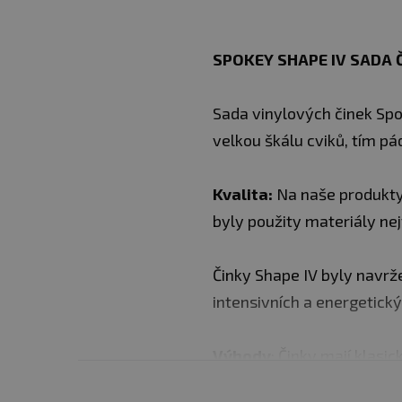
SPOKEY SHAPE IV SADA 
Sada vinylových činek Spo
velkou škálu cviků, tím p
Kvalita:
Na naše produkty
byly použity materiály nej
Činky Shape IV byly navrž
intensivních a energetick
Výhody
: Činky mají klasi