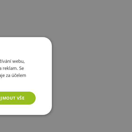
oti roztržení a příjemná
dolnost proti poškození a
 a pevné přizpůsobení
žívání webu,
a reklam. Se
je za účelem
 cení funkčnosti, komfortu
IJMOUT VŠE
 - do posilovny, do parku