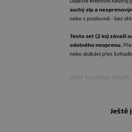
Objevte efektivní nástroj
suchý zip a neoprenovým
nebo v posilovně - bez ohl
Tento set (2 ks) závaží 
odolného neoprenu.
Před
nebo skákání přes švihadl
PROČ SI VYBRAT ZÁVAŽÍ
✅Maximální efektivita a
silový trénink, kardio, jóg
paží, zlepšují dynamiku a p
Ještě 
✅Univerzální použití:
Lz
cvičení.