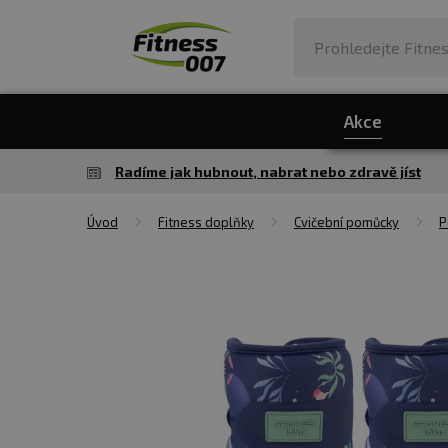
Akce
Radíme jak hubnout, nabrat nebo zdravě jíst
Úvod
Fitness doplňky
Cvičební pomůcky
P