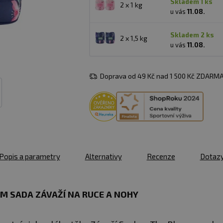
skladem 1 ks
2 x 1 kg
u vás
11.08.
skladem 2 ks
2 x 1,5 kg
u vás
11.08.
Doprava od 49 Kč nad 1 500 Kč ZDARMA
Popis a parametry
Alternativy
Recenze
Dotaz
M SADA ZÁVAŽÍ NA RUCE A NOHY