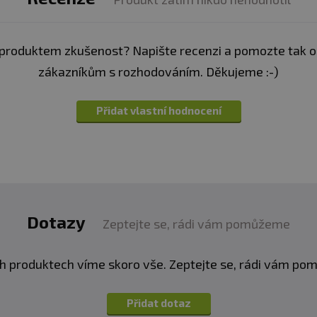
produktem zkušenost? Napište recenzi a pomozte tak 
zákazníkům s rozhodováním. Děkujeme :-)
Přidat vlastní hodnocení
rénink, aerobní cvičení, jogging, strečink
UHOU ŽIVOTNOST:
sloužila co nejdéle a bezpečně, dodržujte prosím někol
 otřete měkkým hadříkem navlhčeným ve vlažné vodě
Dotazy
Zeptejte se, rádi vám pomůžeme
 neperte v pračce.
Nechte je vždy důkladně proschnout 
 místnosti,
mimo dosah přímého slunce nebo topení.
h produktech víme skoro vše. Zeptejte se, rádi vám p
čního záření.
Přidat dotaz
ZÁVAŽÍM THE BLOOM: