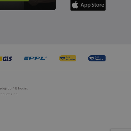
zději do 48 hodin.
oduct s.r.o.