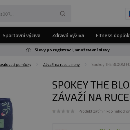
Sportovní výživa
Zdravá výživa
Fitness doplňk
Slevy po registraci, množstevní slevy
osilovací pomůcky
Závaží na ruce a nohy
Spokey THE BLOOM FOR
SPOKEY THE BL
ZÁVAŽÍ NA RUCE
Produkt zatím nikdo nehodnot