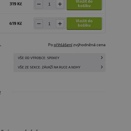
Vložit do
319 Kč
košíku
Vložit do
419 Kč
košíku
.
Po
přihlášení
zvýhodněná cena
VŠE OD VÝROBCE: SPOKEY
VŠE ZE SEKCE: ZÁVAŽÍ NA RUCE A NOHY
y