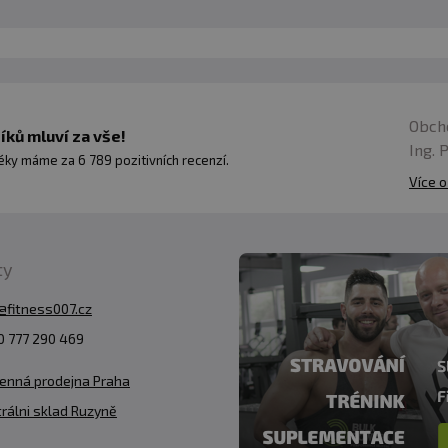
dbejte zvýšené opatrnosti, aby nedošlo ke zranění.
 mechanicky poškozená. Nepoužívejte je k jiným než ur
e přestaňte používat.
Uchovávejte mimo dosah malých 
hodnému použití nebo potenciálnímu zranění.
Obch
ků mluví za vše!
Ing. 
ky máme za 6 789 pozitivních recenzí.
Více o
ty
@fitness007.cz
 777 290 469
enná prodejna Praha
rálni sklad Ruzyně