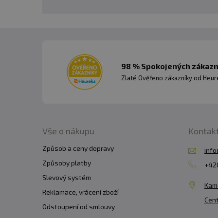
Při používání závaží vždy
zkontrolujte, zda nejsou
výrazného opotřebení j
osoby, aby nedošlo k nev
98 % Spokojených zákazní
Zlaté Ověřeno zákazníky od Heuré
Vše o nákupu
Kontak
Způsob a ceny dopravy
info
Způsoby platby
+420
Slevový systém
Kam
Reklamace, vrácení zboží
Cent
Odstoupení od smlouvy