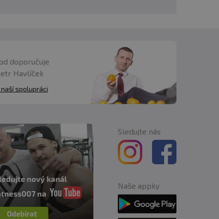
Před každým použitím
čeným účelům a
v případě
dětí bez dozoru dospělé
od doporučuje
Petr Havlíček
 naší spolupráci
Sledujte nás
Naše appky