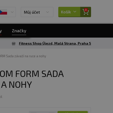
0
Košík
Můj účet
y
Značky
Fitness Shop Újezd, Malá Strana, Praha 5
M Sada závaží na ruce a nohy
OOM FORM SADA
 A NOHY
il