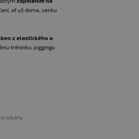
hodlným
zapínáním na
ení, ať už doma, venku
oben z elastického a
ímu tréninku, joggingu
deálním doplňkem pro
hybu, posilují svaly nohou a
produkty
é náčiní pro různé druhy