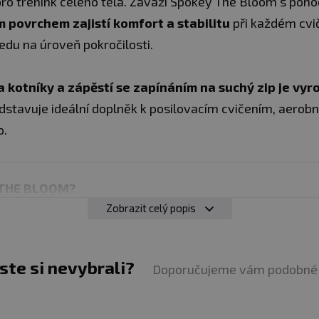
 pro trénink celého těla. Závaží Spokey The Bloom s po
 povrchem zajistí komfort a stabilitu
při každém cvič
edu na úroveň pokročilosti.
na kotníky a zápěstí se zapínáním na suchý zip je vyr
stavuje ideální doplněk k posilovacím cvičením, aerobn
o.
 THE BLOOM?
 pohodlí:
Závaží na kotníky a zápěstí The Bloom jsou i
Zobrazit celý popis
u, jogging či funkční cvičení. Pomáhají zvýšit intenzitu po
odporují proces spalování kalorií.
jste si nevybrali?
Doporučujeme vám podobné 
e je použít na kotníky i zápěstí, což z nich činí všestrann