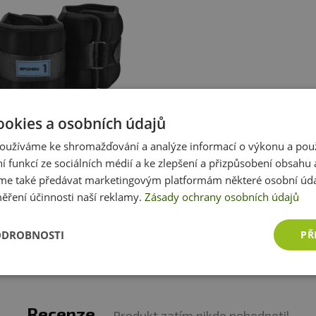
 užívání:
Díky měkké neoprenové vrstvě jsou odolná pr
elových kuliček a odolná neoprenová tkanina zajišťují o
ookies a osobních údajů
vnění:
Pohodlné zapínání na suchý zip umožňuje rychlé
ey FORM Závaží na ruce a nohy
oužíváme ke shromažďování a analýze informací o výkonu a pou
ní funkcí ze sociálních médií a ke zlepšení a přizpůsobení obsahu 
189 Kč
e také předávat marketingovým platformám některé osobní úda
e The Bloom:
Závaží jsou skvělou volbou pro ty, kteří si
ěření účinnosti naší reklamy.
Zásady ochrany osobních údajů
Momentálně nedostupné
 váš tréninkový outfit.
ODROBNOSTI
PŘ
Zobrazit všechny produkty v akci
jich kompaktní forma znamená, že je můžete vzít kamkoli
Recenze
Produkt zatím nikdo nehodnotil