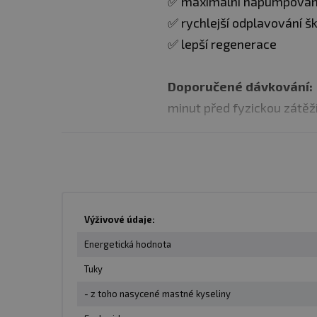
✅ maximální napumpování 
✅ rychlejší odplavování 
✅ lepší regenerace
Doporučené dávkování
minut před fyzickou zátěží
Balení
: 140 kapslí
Dávka:
5 kapslí
Výživové údaje:
Počet dávek v balení:
28
Energetická hodnota
Tuky
Minimální trvanlivost
: V
- z toho nasycené mastné kyseliny