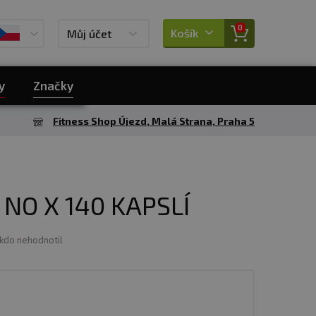
0
Košík
Můj účet
y
Značky
Fitness Shop Újezd, Malá Strana, Praha 5
 NO X 140 KAPSLÍ
ikdo nehodnotil