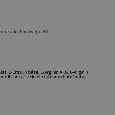
 tekutin. Používejte 30
lát, L-Citrulin báze, L-Arginin AKG, L-Arginin
protihrudkující činidlo (stearan hořečnatý).