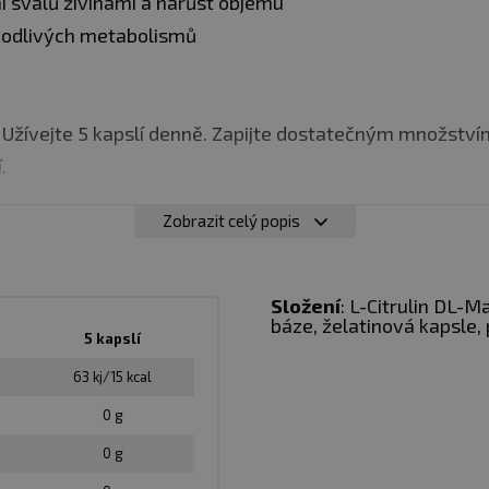
svalů živinami a nárůst objemu
škodlivých metabolismů
:
Užívejte 5 kapslí denně. Zapijte dostatečným množstvím
.
Zobrazit celý popis
Složení
: L-Citrulin DL-Ma
báze, želatinová kapsle, 
5 kapslí
63 kj/15 kcal
0 g
iz. obal
0 g