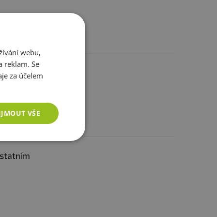
ré stravy. Nepřekračujte
tné a kojící ženy.
í. Chraňte před mrazem.
žívání webu,
a reklam. Se
je za účelem
IJMOUT VŠE
ostatním