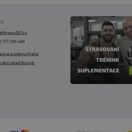
ty
@fitness007.cz
 777 290 469
enná prodejna Praha
rálni sklad Ruzyně