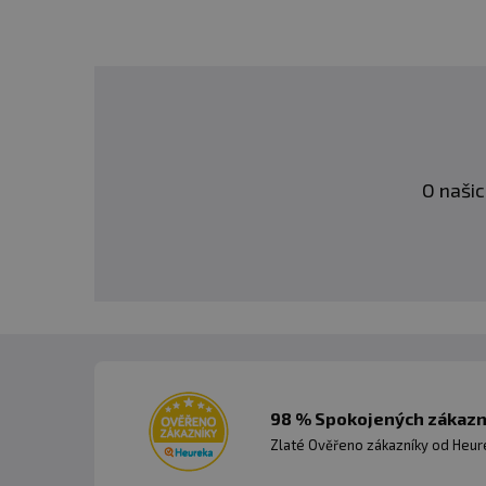
O našic
98 % Spokojených zákazní
Zlaté Ověřeno zákazníky od Heuré