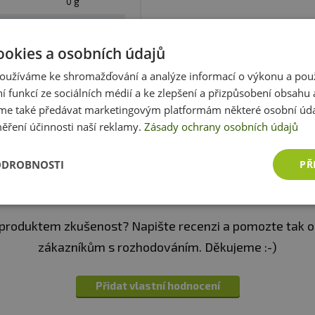
ravy.
Vhodné zejména pro sportovce. Není náhradou pest
0 g
. Ukládejte mimo dosah dětí! není vhodné pro děti, těho
0 g
eplotě do 25 °C. Nevystavujte přímému slunečnímu zářen
ookies a osobních údajů
0 g
zniklé nevhodným skladováním a použitím.
oužíváme ke shromažďování a analýze informací o výkonu a pou
3,7 g
Zobrazit celé parametry
ní funkcí ze sociálních médií a ke zlepšení a přizpůsobení obsahu 
0 g
:
Alergeny ve složení produktu
tučně
zvýrazněný
e také předávat marketingovým platformám některé osobní úda
1100 mg
ěření účinnosti naší reklamy.
Zásady ochrany osobních údajů
1100 mg
ODROBNOSTI
PŘ
Recenze
Produkt zatím nikdo nehodnotil
750 mg
750 mg
produktem zkušenost? Napište recenzi a pomozte tak 
zákazníkům s rozhodováním. Děkujeme :-)
Přidat vlastní hodnocení