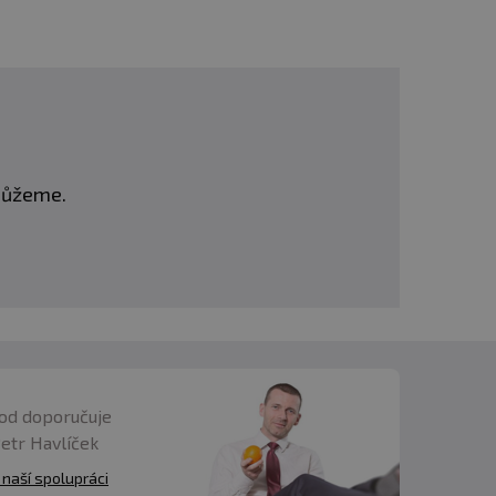
omůžeme.
od doporučuje
Petr Havlíček
 naší spolupráci