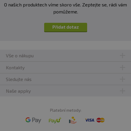
produktu
tučně
zvýrazněný
80%
Syrovátkový
proteinový koncentrát bez laktózy,
O našich produktech víme skoro vše. Zeptejte se, rádi vám
odtučněné kakao, ochucený aroma: čokoláda, kokos,
pomůžeme.
sladidla: glykosidy steviolu (E960), enzym laktáza.
Složení příchuť dvojitá čokoláda se stévií:
WPC
Přidat dotaz
80%
Syrovátkový
proteinový koncentrát bez laktózy,
odtučněné kakao, ochucený aroma čokoláda, sladidla:
glykosidy steviolu (E960), enzym laktáza.
Vše o nákupu
Kontakty
Sledujte nás
Naše appky
Platební metody: