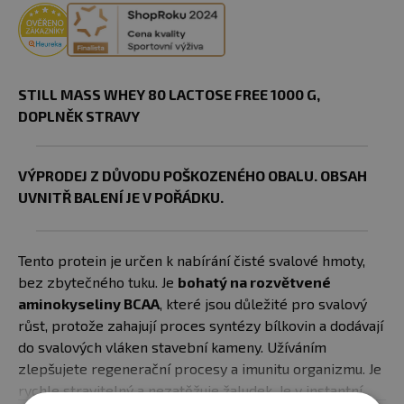
STILL MASS WHEY 80 LACTOSE FREE 1000 G​,
DOPLNĚK STRAVY
VÝPRODEJ Z DŮVODU POŠKOZENÉHO OBALU. OBSAH
UVNITŘ BALENÍ JE V POŘÁDKU.
Tento protein je určen k nabírání čisté svalové hmoty,
bez zbytečného tuku. Je
bohatý na rozvětvené
aminokyseliny BCAA
, které jsou důležité pro svalový
růst, protože zahajují proces syntézy bílkovin a dodávají
do svalových vláken stavební kameny. Užíváním
zlepšujete regenerační procesy a imunitu organizmu. Je
rychle stravitelný a nezatěžuje žaludek. Je v instantní