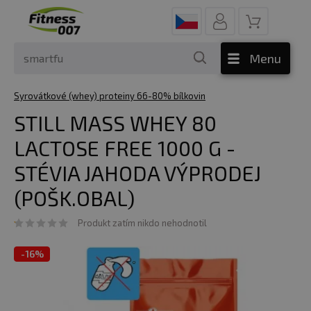
Menu
Syrovátkové (whey) proteiny 66-80% bílkovin
STILL MASS WHEY 80
LACTOSE FREE 1000 G -
STÉVIA JAHODA VÝPRODEJ
(POŠK.OBAL)
Produkt zatím nikdo nehodnotil
-
16%