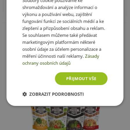
Soubory cookie používáme ke
Z toho cukry
8 g
mrazem. Výrobce neručí za vady vzniklé nevhodným
shromažďování a analýze informací o
Vláknina
27 g
skladováním a použitím.
výkonu a používání webu, zajištění
fungování funkcí ze sociálních médií a ke
Bílkoviny
49 g
Upozornění pro alergiky:
Alergeny ve složení
Zobrazit celé parametry
zlepšení a přizpůsobení obsahu a reklam.
Sůl
0,5 g
produktu
tučně
zvýrazněný.
Se souhlasem můžeme také předávat
marketingovým platformám některé
osobní údaje za účelem personalizace a
Složení:
Sušené inaktivované kvasnice 100 %.
měření účinnosti naší reklamy.
Zásady
Ještě jste si nevybrali?
ochrany osobních údajů
Doporučujeme vám podobné produkty
PŘIJMOUT VŠE
ZOBRAZIT PODROBNOSTI