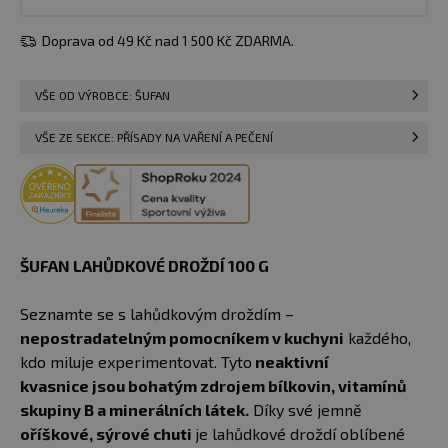
Doprava od 49 Kč nad 1 500 Kč ZDARMA.
VŠE OD VÝROBCE: ŠUFAN
VŠE ZE SEKCE: PŘÍSADY NA VAŘENÍ A PEČENÍ
ŠUFAN LAHŮDKOVÉ DROŽDÍ 100 G
Seznamte se s lahůdkovým droždím –
nepostradatelným pomocníkem v kuchyni
každého,
kdo miluje experimentovat. Tyto
neaktivní
kvasnice jsou bohatým zdrojem bílkovin, vitamínů
skupiny B a minerálních látek.
Díky své jemně
oříškové, sýrové chuti
je lahůdkové droždí oblíbené