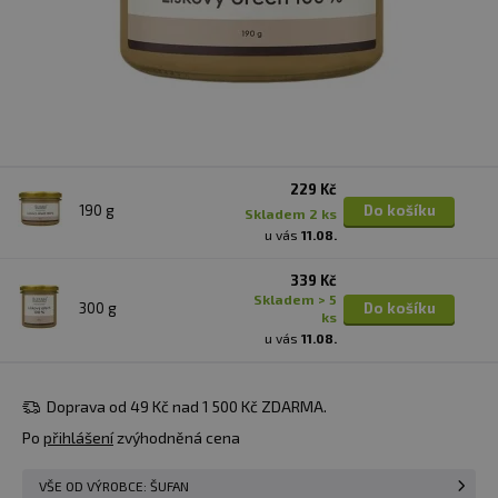
229 Kč
190 g
Do košíku
skladem 2 ks
u vás
11.08.
339 Kč
skladem > 5
300 g
Do košíku
ks
u vás
11.08.
Doprava od 49 Kč nad 1 500 Kč ZDARMA.
Po
přihlášení
zvýhodněná cena
VŠE OD VÝROBCE: ŠUFAN