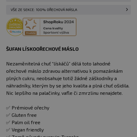
VŠE ZE SEKCE: 100% OŘECHOVÁ MÁSLA
ŠUFAN LÍSKOOŘECHOVÉ MÁSLO
Nezaměnitelná chuť “lískáčů” dělá toto lahodné
ořechové máslo zdravou alternativou k pomazánkám
plných cukru, neobsahuje totiž žádné záškodníky a
náhradníky, kterým by se jeho kvalita a plná chuť ošidila.
Nic lepšího na palačinky, vafle či zmrzlinu nenajdete.
✅ Prémiové ořechy
✅ Gluten free
✅ Palm oil free
✅ Vegan friendly
✅ Země původu surovin: Turecko