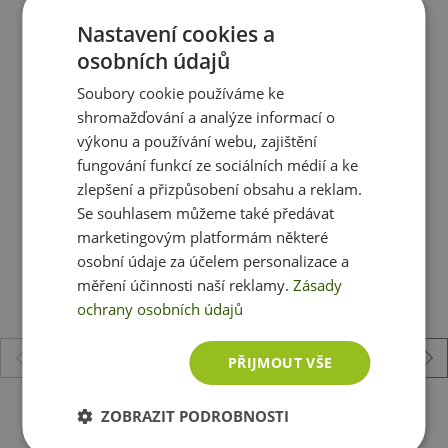
Sůl
0 g
Nastavení cookies a
osobních údajů
Složení:
Soubory cookie používáme ke
Ještě jste si nevybrali?
shromažďování a analýze informací o
100 %
lískové ořechy
Doporučujeme vám podobné produkty
výkonu a používání webu, zajištění
fungování funkcí ze sociálních médií a ke
zlepšení a přizpůsobení obsahu a reklam.
Se souhlasem můžeme také předávat
marketingovým platformám některé
osobní údaje za účelem personalizace a
měření účinnosti naší reklamy.
Zásady
ochrany osobních údajů
PŘIJMOUT VŠE
Šufan Kokosová hnízda 170 g
ZOBRAZIT PODROBNOSTI