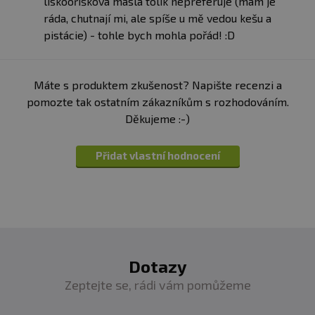
lískooříšková másla tolik nepreferuje (mám je
ráda, chutnají mi, ale spíše u mě vedou kešu a
pistácie) - tohle bych mohla pořád! :D
Máte s produktem zkušenost? Napište recenzi a
pomozte tak ostatním zákazníkům s rozhodováním.
Děkujeme :-)
Přidat vlastní hodnocení
Dotazy
Zeptejte se, rádi vám pomůžeme