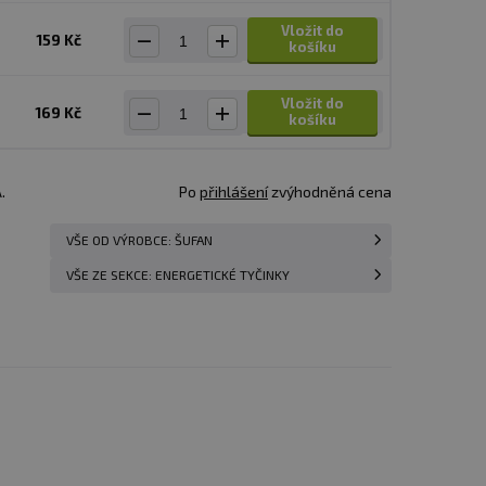
Vložit do
159 Kč
košíku
Vložit do
169 Kč
košíku
.
Po
přihlášení
zvýhodněná cena
VŠE OD VÝROBCE: ŠUFAN
VŠE ZE SEKCE: ENERGETICKÉ TYČINKY