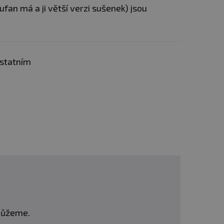
fan má a ji větší verzi sušenek) jsou
ostatním
omůžeme.