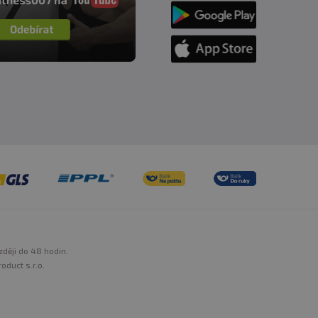
zději do 48 hodin.
oduct s.r.o.