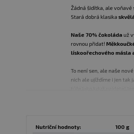
Žádná šidítka, ale voňav
Stará dobrá klasika
skvělá
Naše 70% čokoláda
už v
rovnou přidat!
Měkkoučké
lískoořechového másla
To není sen, ale naše nov
nich ale ujíždíme i jen ta
túře jako když najdete! Je
vločky.
Pak už jen stačila
Navíc jsme pro vás připrav
Nutriční hodnoty:
100 g
Perfektní jsou jako kompak