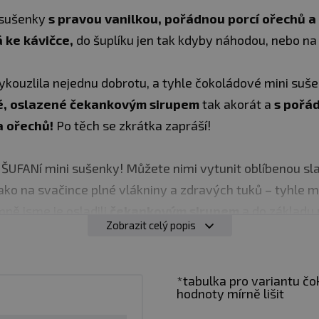
é sušenky
s pravou vanilkou, pořádnou porcí ořechů a
 ke kávičce,
do šuplíku jen tak kdyby náhodou, nebo na
ykouzlila nejednu dobrotu, a tyhle čokoládové mini s
, oslazené čekankovým sirupem
tak akorát a
s pořá
a ořechů!
Po těch se zkrátka zapráší!
é ŠUFANí mini sušenky! Můžete nimi vytunit oblíbenou sla
k jako na svačince plné vlákniny a zdravých tuků – tyhle
mně jsme je osladili
čekankovým sirupem
a do základu
Zobrazit celý popis
špetka soli
a bylo hotovo.
ili i další dvě oblíbené příchutě. Tak které mini sušenky
*tabulka pro variantu čo
hodnoty mírně lišit
tní a zároveň výživná svačinka na cesty nebo k zakousnut