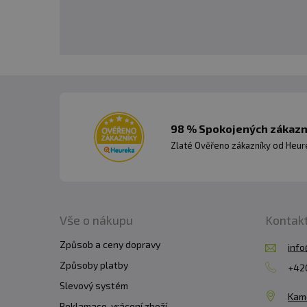
98 % Spokojených zákazní
Zlaté Ověřeno zákazníky od Heuré
Vše o nákupu
Kontak
Způsob a ceny dopravy
info
Způsoby platby
+420
Slevový systém
Kam
Reklamace, vrácení zboží