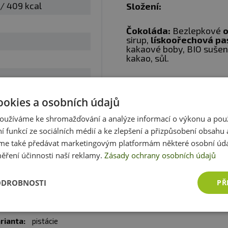
 / 409 kcal
Složení:
Čokoláda:
Bezlepkové
o
sirup,
lískoořechová pa
kakaové boby, BIO sušen
kakao, sůl.
z. obal
Pistácie:
Bezlepkové
ov
suchu a při teplotě do 25 °C. Nevystavujte přímému slun
čekanky,
pistáciová pa
ookies a osobních údajů
matcha, sůl.
učí za vady vzniklé nevhodným skladováním a použití
oužíváme ke shromažďování a analýze informací o výkonu a pou
Zobrazit celé parametry
Vanilka:
Bezlepkové
ove
ní funkcí ze sociálních médií a ke zlepšení a přizpůsobení obsahu 
čekanky,
kokosová past
:
Alergeny ve složení produktu
tučně
zvýrazněný.
e také předávat marketingovým platformám některé osobní úda
%, sůl.
ěření účinnosti naší reklamy.
Zásady ochrany osobních údajů
Může obsahovat stopy 
skořápkových plodů.
Recenze
ODROBNOSTI
PŘ
Hodnotil již 1 zákazník
rianta:
pistácie