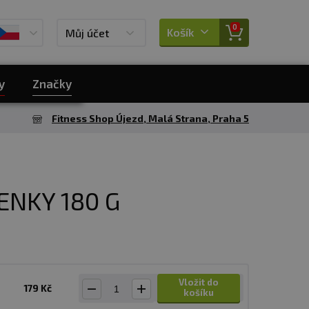
0
Košík
Můj účet
y
Značky
Fitness Shop Újezd, Malá Strana, Praha 5
ENKY 180 G
Vložit do
179 Kč
košíku