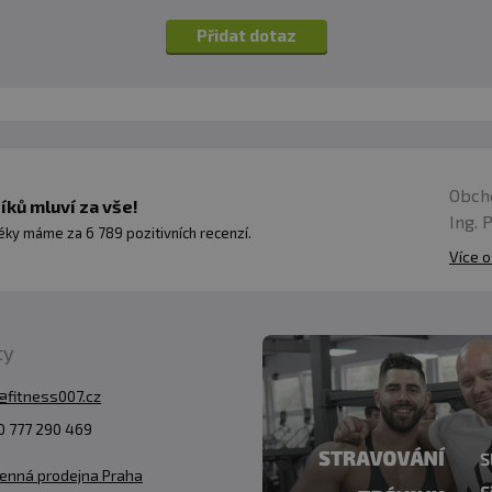
Přidat dotaz
Obch
ků mluví za vše!
Ing. 
ky máme za 6 789 pozitivních recenzí.
Více o
ty
@fitness007.cz
 777 290 469
enná prodejna Praha