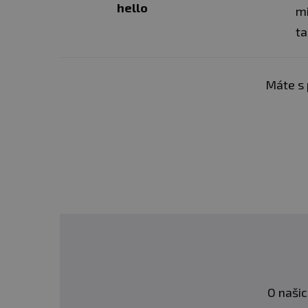
hello
mi
ta
Máte s 
O našic