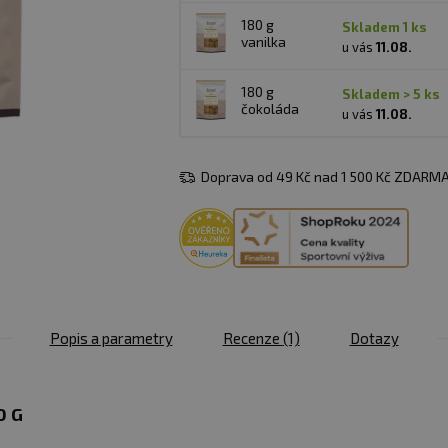
180 g
skladem 1 ks
vanilka
u vás
11.08.
180 g
skladem > 5 ks
čokoláda
u vás
11.08.
Doprava od 49 Kč nad 1 500 Kč ZDARMA
Popis a parametry
Recenze
(1)
Dotazy
0 G