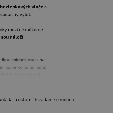
 bezlepkových vloček.
 společný výlet.
ušenky mezi ně můžeme
dnou náloží
dkou snídani, my si na
 mini sušenky na pořádné
přidali bezlepkové
 ochutnáte jako první?
koláda, u ostatních variant se mohou
í k čaji či kávě.