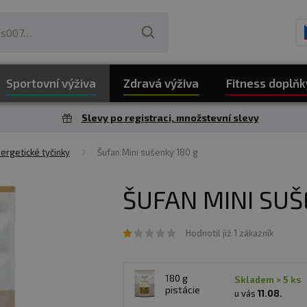
Sportovní výživa
Zdravá výživa
Fitness doplňk
Slevy po registraci, množstevní slevy
ergetické tyčinky
Šufan Mini sušenky 180 g
ŠUFAN MINI SUŠ
Hodnotil již 1 zákazník
180 g
skladem > 5 ks
pistácie
u vás
11.08.