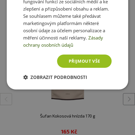
fungování funkcí ze sociálních médií a ke
zlepšení a přizpůsobení obsahu a reklam.
Se souhlasem můžeme také předávat
Složení:
pražené pekanové
ořechy
100 %
Ještě jste si nevybrali?
marketingovým platformám některé
osobní údaje za účelem personalizace a
Doporučujeme vám podobné produkty
měření účinnosti naší reklamy.
Zásady
ochrany osobních údajů
PŘIJMOUT VŠE
ZOBRAZIT PODROBNOSTI
Šufan Kokosová hnízda 170 g
165 Kč