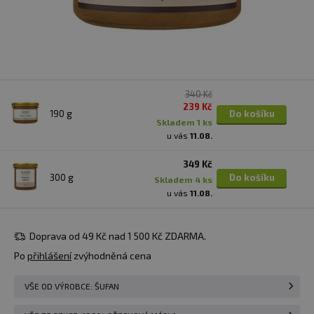
340 Kč
239 Kč
190 g
Do košíku
skladem 1 ks
u vás
11.08.
349 Kč
300 g
Do košíku
skladem 4 ks
u vás
11.08.
Doprava od 49 Kč nad 1 500 Kč ZDARMA.
Po
přihlášení
zvýhodněná cena
VŠE OD VÝROBCE: ŠUFAN