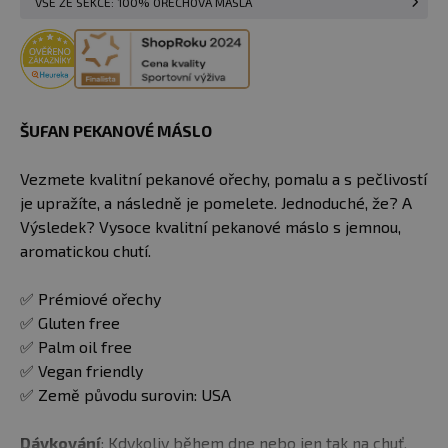
VŠE ZE SEKCE: 100% OŘECHOVÁ MÁSLA
ŠUFAN PEKANOVÉ MÁSLO
Vezmete kvalitní pekanové ořechy, pomalu a s pečlivostí
je upražíte, a následně je pomelete. Jednoduché, že? A
Výsledek? Vysoce kvalitní pekanové máslo s jemnou,
aromatickou chutí.
✅ Prémiové ořechy
✅ Gluten free
✅ Palm oil free
✅ Vegan friendly
✅ Země původu surovin: USA
Dávkování
: Kdykoliv během dne nebo jen tak na chuť.