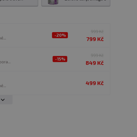
 precizním složením ale i chutí, která často
 doplněk stravy pro všechny atlety, kulturisty
t kvalitní zdroj proteinu může být pro vegany
999 Kč
-20%
é...
799 Kč
999 Kč
-15%
ora...
849 Kč
499 Kč
é...