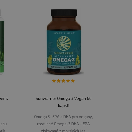
eens
Sunwarrior Omega 3 Vegan 60
kapslí
Omega 3- EPA a DHA pro vegany,
bsahu
rostlinné Omega-3 DHA + EPA
tik
získávané z mořských řas.