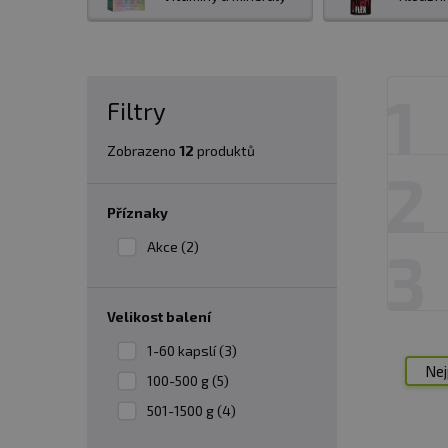
potravinové alergeny, jsou přirozeně hypoal
bývá u produktů podpobného typu problém
a nadšence zdravého životního stylu.
Prote
1
obtížné - Sunwarrior protein můře být řešen
Filtry
Zobrazeno
12
produktů
2
Příznaky
Akce (2)
3
velikost balení
1-60 kapslí (3)
Nej
100-500 g (5)
501-1500 g (4)