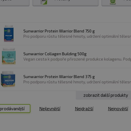
ergenní. Mezi rostlinnými produkty pak nevynikají pouze
em.
Protein je založen na rýžové bázi
, vhodný je jako
in je základní výživná složka pro každého
, ale nají
ím!
Sunwarrior Protein Warrior Blend 750 g
Pro podporu růstu tělesné hmoty, udržení optimální tělesn
Sunwarrior Collagen Building 500g
Vegan cesta k podpoře přirozené produkce kolagenu. Podp
Sunwarrior Protein Warrior Blend 375 g
Pro podporu růstu tělesné hmoty, udržení optimální tělesn
zobrazit další produkty
prodávanější
Nejlevnější
Nejdražší
Nejnovější