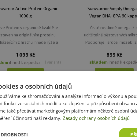
warrior Active Protein Organic
Sunwarrior Simply Omega
1000 g
Vegan DHA+EPA 60 kaps
ive Protein v organické kvalitě je
Čisté rostlinné omega-3 
staven na originálním proteinu
udržitelně pěstovaných mikr
házejícím z hrachu, hnědé rýže a
Podporuje srdce, mozek i z
dýně.
1 099 Kč
899 Kč
skladem
ihned k expedi
adem
ihned k expedici
1 varianta
Vložit do košíku
Vybrat variantu
ookies a osobních údajů
oužíváme ke shromažďování a analýze informací o výkonu a pou
ní funkcí ze sociálních médií a ke zlepšení a přizpůsobení obsahu 
e také předávat marketingovým platformám některé osobní úda
ěření účinnosti naší reklamy.
Zásady ochrany osobních údajů
ODROBNOSTI
PŘ