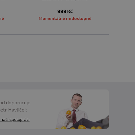
ravý
999 Kč
 který
né
Momentálně nedostupné
poruje
od doporučuje
Petr Havlíček
 naší spolupráci