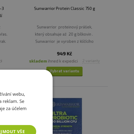
-3
Sunwarrior Protein Classic 750 g
lí
z
Sunwarrior proteinový prášek,
ořas.
který obsahuje až 20 g bílkovin .
rak.
Sunwarrior je vyroben z klíčícího
endospermu (vnitřní živné pletivo
949 Kč
rostlin) a z otrub syrové naklíčené
ci
skladem
ihned k expedici
2 varianty
celozrnné hnědé rýže.
Vybrat variantu
žívání webu,
a reklam. Se
je za účelem
IJMOUT VŠE