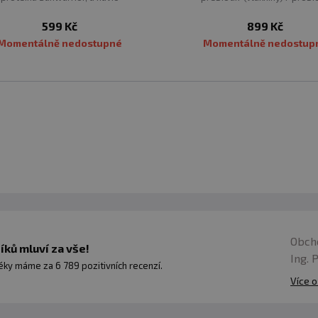
sahuje aminokyseliny z hrachu,
nabízí komplexní péči o zd
599 Kč
899 Kč
ia semínek, quinoy a amarantu.
trávicí trakt. Obsahuje zázvor,
Momentálně nedostupné
Momentálně nedostup
tlumí pocity nevolnosti a pod
trávení.
Obch
ků mluví za vše!
Ing. 
ky máme za 6 789 pozitivních recenzí.
Více o