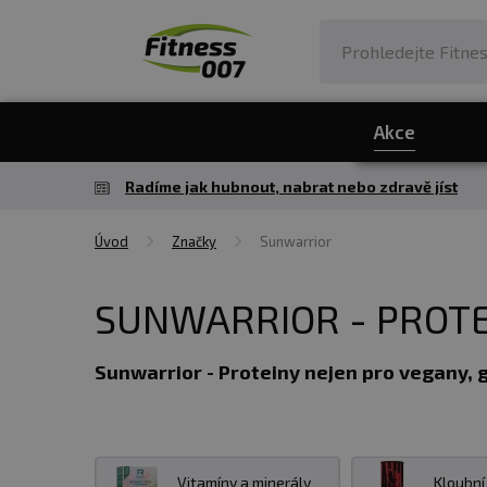
Akce
Radíme jak hubnout, nabrat nebo zdravě jíst
Úvod
Značky
Sunwarrior
SUNWARRIOR - PROTE
Sunwarrior - Proteiny nejen pro vegany, 
Proteiny nejen pro vegany, garance kva
které jsou zpracovány tak, aby si uchovaly
Vitamíny a minerály
Kloubní