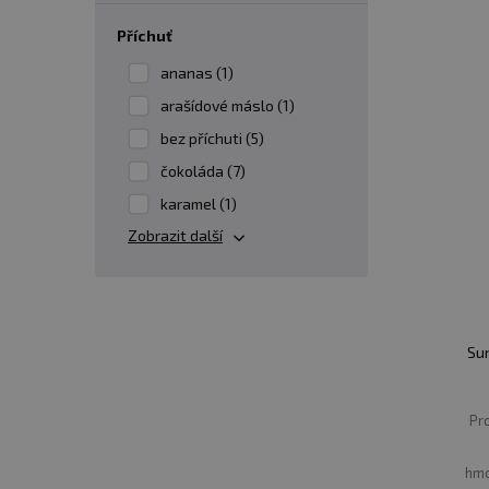
příchuť
ananas (1)
arašídové máslo (1)
bez příchuti (5)
čokoláda (7)
karamel (1)
Zobrazit další
Sun
Pr
hmo