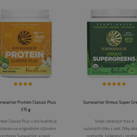
nwarrior Protein Classic Plus
Sunwarrior Ormus Super Gr
375 g
tein Classic Plus v bio kvalitě je
Směs zelených trav a
staven na originálním rýžovém
sušených šťáv z natí. Díky o
proteinu Sunwarrior, a navíc
prebiotik (vlákniny) i probio