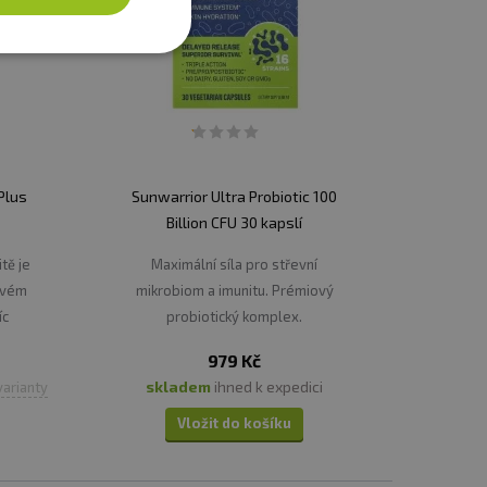
Plus
Sunwarrior Ultra Probiotic 100
Billion CFU 30 kapslí
itě je
Maximální síla pro střevní
ovém
mikrobiom a imunitu. Prémiový
íc
probiotický komplex.
achu,
979 Kč
ntu.
skladem
ihned k expedici
varianty
Vložit do košíku