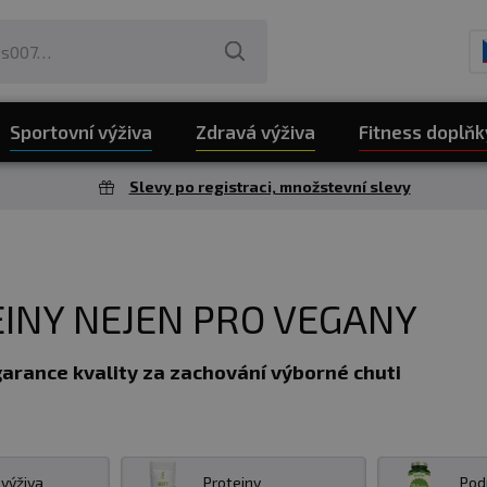
Sportovní výživa
Zdravá výživa
Fitness doplňk
Slevy po registraci, množstevní slevy
INY NEJEN PRO VEGANY
garance kvality za zachování výborné chuti
lity
za zachování výborné chuti.
Produkty rostlinnéh
 maximum živin pro koncového zákazníka. Tím, že neobsa
 výživa
Proteiny
Pod