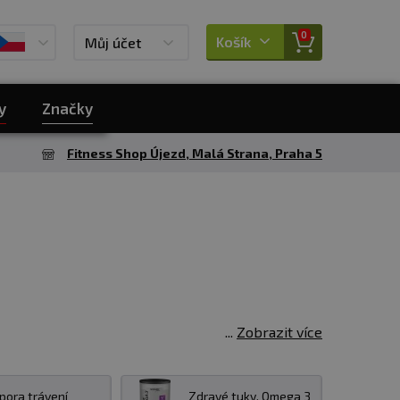
0
Košík
Můj účet
y
Značky
Fitness Shop Újezd, Malá Strana, Praha 5
Zobrazit více
o původu z obnovitelných zdrojů přírody,
hují lepek, laktózu a další běžně rozšířené
pora trávení
Zdravé tuky, Omega 3