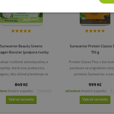
Sunwarrior Beauty Greens
Sunwarrior Protein Classic 
lagen Booster (podpora tvorby
750 g
kolagenu) 300 g
ahuje rostlinné aminokyseliny a
Protein Classic Plus v bio kval
eptidy, které jsou prekurzory
postaven na originálním rýž
agenu, tělo účinně přeměňuje na
proteinu Sunwarrior, a nav
kolagen.
obsahuje aminokyseliny z hr
849 Kč
999 Kč
chia semínek, quinoy a amara
adem
ihned k expedici
skladem
ihned k expedici
1 varianta
3 
Vybrat variantu
Vybrat variantu