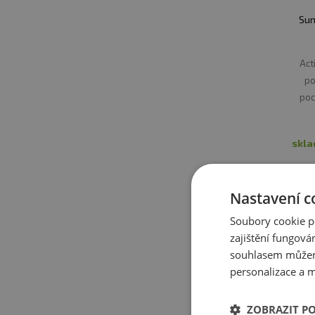
Sun
Act
po
poc
skl
Nastavení c
Soubory cookie p
zajištění fungová
souhlasem můžem
personalizace a m
ZOBRAZIT P