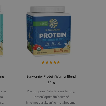
ing
Sunwarrior Protein Warrior Blend
375 g
ozené
Pro podporu růstu tělesné hmoty,
ra
udržení optimální tělesné
ce.
hmotnosti a aktivního metabolismu.