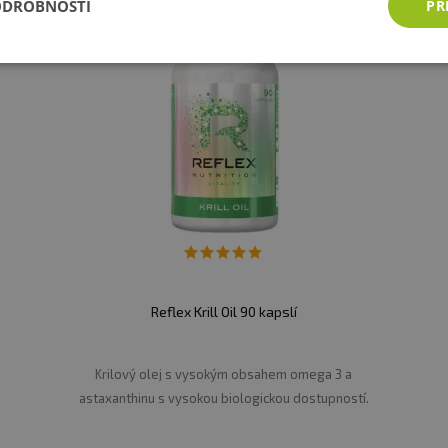
ODROBNOSTI
PŘ
Reflex Krill Oil 90 kapslí
Krilový olej s vysokým obsahem omega 3 a
astaxanthinu s vysokou biologickou dostupností.