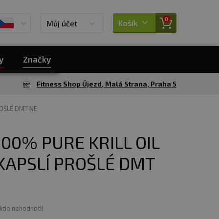
0
Košík
Můj účet
y
Značky
Fitness Shop Újezd, Malá Strana, Praha 5
ROŠLÉ DMT NE
00% PURE KRILL OIL
KAPSLÍ PROŠLÉ DMT
ikdo nehodnotil