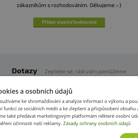
zákazníkům s rozhodováním. Děkujeme :-)
Přidat vlastní hodnocení
Dotazy
Zeptejte se, rádi vám pomůžeme
h produktech víme skoro vše. Zeptejte se, rádi vám p
ookies a osobních údajů
oužíváme ke shromažďování a analýze informací o výkonu a pou
Přidat dotaz
ní funkcí ze sociálních médií a ke zlepšení a přizpůsobení obsahu 
e také předávat marketingovým platformám některé osobní úda
ěření účinnosti naší reklamy.
Zásady ochrany osobních údajů