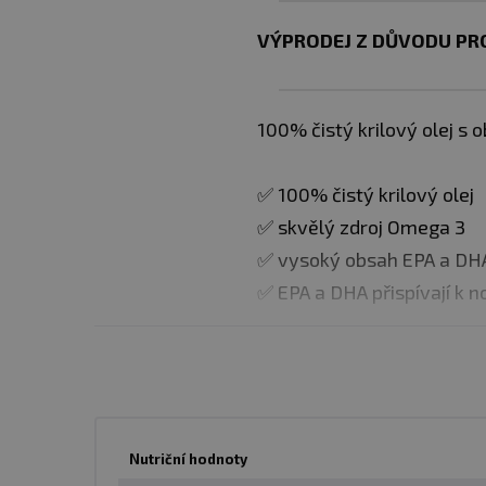
VÝPRODEJ Z DŮVODU PRO
100% čistý krilový olej 
✅ 100% čistý krilový olej
✅ skvělý zdroj Omega 3
✅ vysoký obsah EPA a DH
✅ EPA a DHA přispívají k n
Dávkování
: Užíjvete 1 to
Balení
: 60 kapslí
Nutriční hodnoty