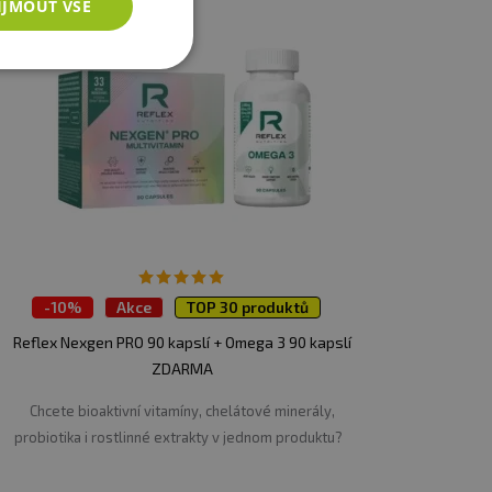
IJMOUT VŠE
-
10%
Akce
TOP 30 produktů
1 + 1 ZDARMA
Reflex Nexgen PRO 90 kapslí + Omega 3 90 kapslí
ZDARMA
Chcete bioaktivní vitamíny, chelátové minerály,
probiotika i rostlinné extrakty v jednom produktu?