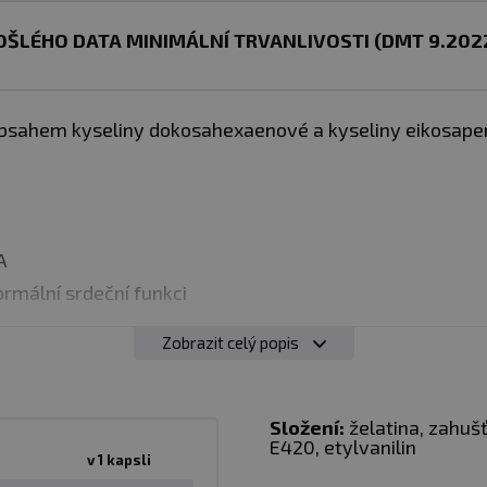
ŠLÉHO DATA MINIMÁLNÍ TRVANLIVOSTI (DMT 9.202
s obsahem kyseliny dokosahexaenové a kyseliny eikosap
A
ormální srdeční funkci
Zobrazit celý popis
bolku 1x - 2x denně během jídla.
Složení:
želatina, zahušť
E420, etylvanilin
v 1 kapsli