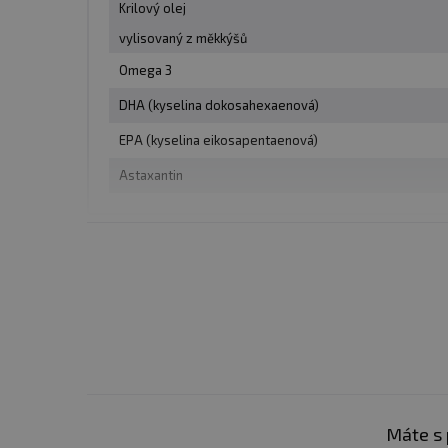
Dávka
: 1 kapsle
Krilový olej
vylisovaný z měkkýšů
Počet dávek v balení
: 60
Omega 3
DHA (kyselina dokosahexaenová)
Minimální trvanlivost
: V
EPA (kyselina eikosapentaenová)
Astaxantin
Upozornění:
Doplněk str
doporučené denní dávkování
Skladujte v suchu a při t
Výrobce neručí za vady v
Upozornění pro alergiky
Máte s 