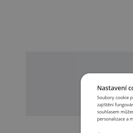
O našic
Nastavení c
Soubory cookie p
zajištění fungová
souhlasem můžem
personalizace a m