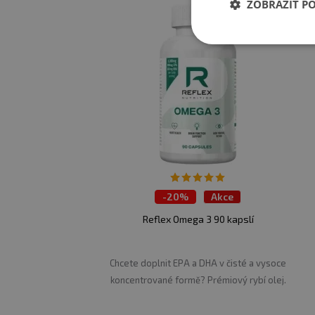
ZOBRAZIT P
-
20%
Akce
Reflex Omega 3 90 kapslí
Chcete doplnit EPA a DHA v čisté a vysoce
koncentrované formě? Prémiový rybí olej.