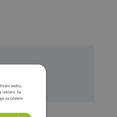
omůžeme.
žívání webu,
a reklam. Se
je za účelem