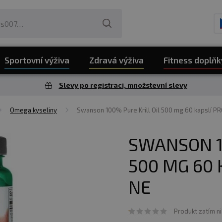
Sportovní výživa
Zdravá výživa
Fitness doplňk
Slevy po registraci, množstevní slevy
Omega kyseliny
Swanson 100% Pure Krill Oil 500 mg 60 kapslí P
SWANSON 1
500 MG 60 
NE
Produkt zatím n