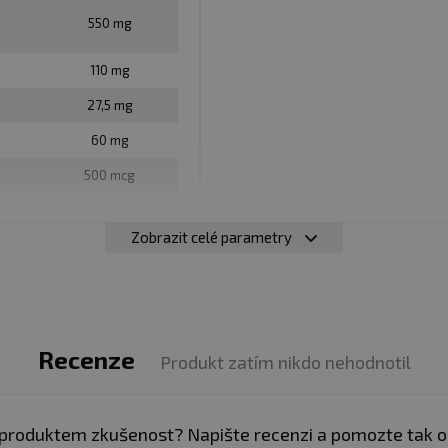
550 mg
110 mg
27,5 mg
iz. obal
60 mg
500 mcg
avy.
Vhodné zejména pro sportovce. Není náhradou pest
. Ukládejte mimo dosah dětí! není vhodné pro děti, těho
Zobrazit celé parametry
eplotě do 25 °C. Nevystavujte přímému slunečnímu zářen
zniklé nevhodným skladováním a použitím.
:
Alergeny ve složení produktu
tučně
zvýrazněný.
Recenze
Produkt zatím nikdo nehodnotil
produktem zkušenost? Napište recenzi a pomozte tak 