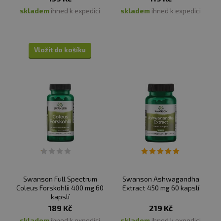
skladem
ihned k expedici
skladem
ihned k expedici
Vložit do košíku
Swanson Full Spectrum
Swanson Ashwagandha
Coleus Forskohlii 400 mg 60
Extract 450 mg 60 kapslí
kapslí
189 Kč
219 Kč
skladem
ihned k expedici
skladem
ihned k expedici