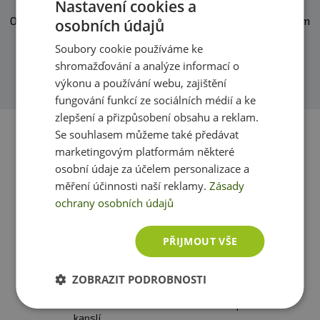
Nastavení cookies a
O našich produktech víme skoro vše. Zeptejte se, rádi vám
osobních údajů
pomůžeme.
Soubory cookie používáme ke
shromažďování a analýze informací o
Přidat dotaz
výkonu a používání webu, zajištění
fungování funkcí ze sociálních médií a ke
zlepšení a přizpůsobení obsahu a reklam.
Se souhlasem můžeme také předávat
marketingovým platformám některé
osobní údaje za účelem personalizace a
měření účinnosti naší reklamy.
Zásady
ochrany osobních údajů
PŘIJMOUT VŠE
ZOBRAZIT PODROBNOSTI
BiotechUSA Fenugreek,
Swanson Gotu Kola 435 mg
Pískavice řecké seno 60
60 kapslí
kapslí