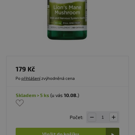
179 Kč
Po
přihlášení
zvýhodněná cena
skladem > 5 ks
(u vás
10.08.
)
Počet:
Vložit do košíku