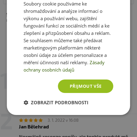
doporučené denní dávkování. Ukládejte mimo dosah
Soubory cookie používáme ke
dětí! není vhodné pro děti, těhotné a kojící ženy.
shromažďování a analýze informací o
Složení:
Želatina, směs rýžového extraktu, rýžová
Skladujte v suchu a při teplotě do 25 °C. Nevystavujte
výkonu a používání webu, zajištění
mouka, rýžový koncentrát.
přímému slunečnímu záření. Chraňte před mrazem.
fungování funkcí ze sociálních médií a ke
Výrobce neručí za vady vzniklé nevhodným skladováním
zlepšení a přizpůsobení obsahu a reklam.
a použitím.
Se souhlasem můžeme také předávat
marketingovým platformám některé
Upozornění pro alergiky:
Alergeny ve složení produktu
osobní údaje za účelem personalizace a
tučně
zvýrazněný.
Recenze
měření účinnosti naší reklamy.
Zásady
Hodnotili již 4 zákazníci
ochrany osobních údajů
12. 4. 2023 v 16:09
Michaela Walzová
PŘIJMOUT VŠE
naprostá spokojenost cítím již po třech týdnech
ZOBRAZIT PODROBNOSTI
účinky - zklidnění.
3. 1. 2022 v 16:08
Jan Bělehrad
Normálně recenze nepíšu, ale tenhle produkt mě