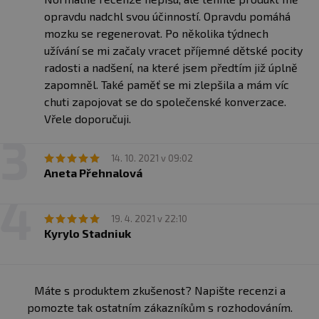
opravdu nadchl svou účinností. Opravdu pomáhá
mozku se regenerovat. Po několika týdnech
užívání se mi začaly vracet příjemné dětské pocity
radosti a nadšení, na které jsem předtím již úplně
zapomněl. Také paměť se mi zlepšila a mám víc
chuti zapojovat se do společenské konverzace.
Vřele doporučuji.
14. 10. 2021 v 09:02
Aneta Přehnalová
19. 4. 2021 v 22:10
Kyrylo Stadniuk
Máte s produktem zkušenost? Napište recenzi a
pomozte tak ostatním zákazníkům s rozhodováním.