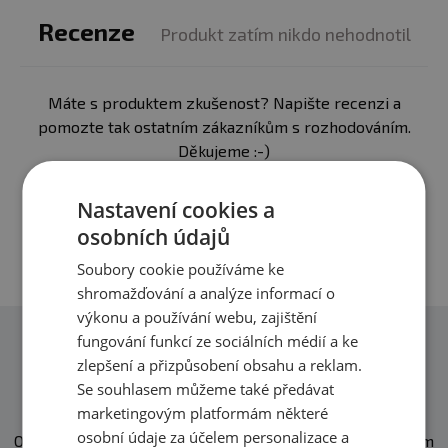
Skladujte v suchu a při teplotě do 25 °C. Nevystavujte
přímému slunečnímu záření. Chraňte před mrazem.
Recenze
Produkt zatím nikdo nehodnotil
Výrobce neručí za vady vzniklé nevhodným skladováním
a použitím.
Máte s produktem zkušenost? Napište recenzi a
Upozornění pro alergiky:
Alergeny ve složení
pomozte tak ostatním zákazníkům s rozhodováním.
produktu
tučně
zvýrazněný.
Děkujeme :-)
Přidat vlastní hodnocení
Nastavení cookies a
osobních údajů
Soubory cookie používáme ke
shromažďování a analýze informací o
výkonu a používání webu, zajištění
fungování funkcí ze sociálních médií a ke
Dotazy
zlepšení a přizpůsobení obsahu a reklam.
Zeptejte se, rádi vám pomůžeme
Se souhlasem můžeme také předávat
marketingovým platformám některé
osobní údaje za účelem personalizace a
O našich produktech víme skoro vše. Zeptejte se, rádi vám