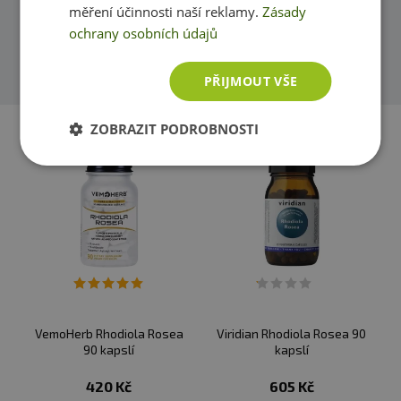
měření účinnosti naší reklamy.
Zásady
pomůžeme.
ochrany osobních údajů
Přidat dotaz
PŘIJMOUT VŠE
ZOBRAZIT PODROBNOSTI
VemoHerb Rhodiola Rosea
Viridian Rhodiola Rosea 90
90 kapslí
kapslí
420 Kč
605 Kč