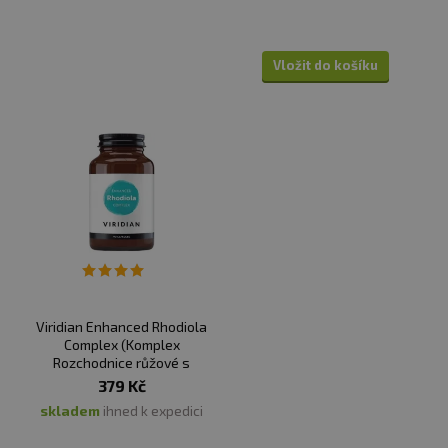
Vložit do košíku
Viridian Enhanced Rhodiola
Complex (Komplex
Rozchodnice růžové s
adaptogeny)
379 Kč
skladem
ihned k expedici