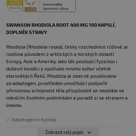
SWANSON RHODIOLA ROOT 400 MG 100 KAPSLÍ,
DOPLNĚK STRAVY
Rhodiola (Rhodiola rosea), česky rozchodnice růžová, je
rostlina původem z arktických a horských oblastí
Evropy, Asie a Ameriky. Jako lék posilující fyzickou i
duševní kondici ji využívalo mnoho kultur včetně
starověkých Řeků. Rhodiola je obecně považována
za adaptogen, prostředek umožňující podpořit
přirozenou schopnost těla přizpůsobit se neustále se
měnícím životním podmínkám a poradit si se stresem a
únavou.
✅ Adaptogenní bylinka
✅ Pomáhá tělu přizpůsobit se každodennímu stresu
Zobrazit celý popis