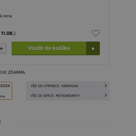
á cena
s
11.08.
)
Vložit do košíku
00 Kč ZDARMA.
VŠE OD VÝROBCE: SWANSON
VŠE ZE SEKCE: ANTIOXIDANTY
y