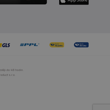
zději do 48 hodin.
oduct s.r.o.