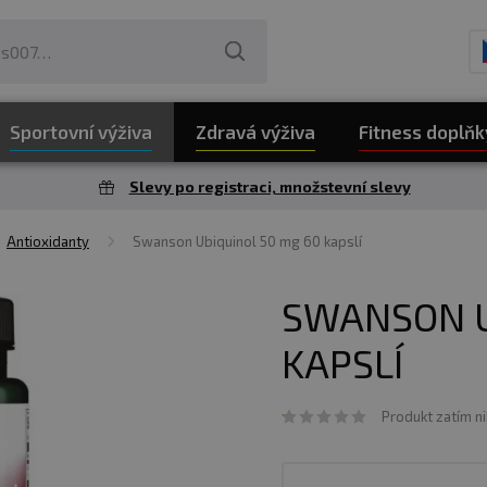
Sportovní výživa
Zdravá výživa
Fitness doplňk
Slevy po registraci, množstevní slevy
Antioxidanty
Swanson Ubiquinol 50 mg 60 kapslí
SWANSON U
KAPSLÍ
Produkt zatím n