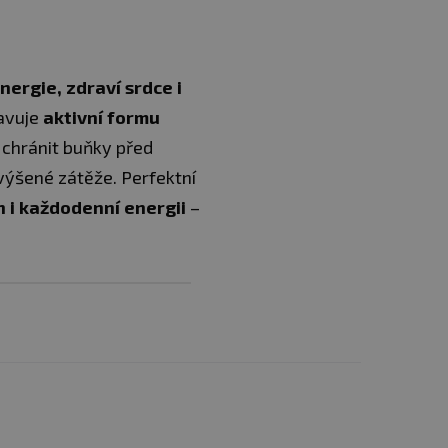
ergie, zdraví srdce i
tavuje
aktivní formu
 chránit buňky před
zvýšené zátěže. Perfektní
 i každodenní energii
–