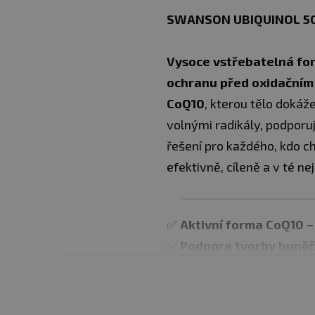
SWANSON UBIQUINOL 50
Vysoce vstřebatelná f
ochranu před oxidačním
CoQ10
, kterou tělo dokáž
volnými radikály, podporuj
řešení pro každého, kdo c
efektivně, cíleně a v té n
✅
A
ktivní forma Co
Q
10 
✅
Podpora tvorby buněč
✅
Silný antioxidant chr
✅ Podpora zdraví srdce a
✅ Vhodné při únavě, stres