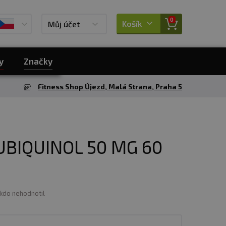
0
Košík
Můj účet
y
Značky
Fitness Shop Újezd, Malá Strana, Praha 5
BIQUINOL 50 MG 60
ikdo nehodnotil