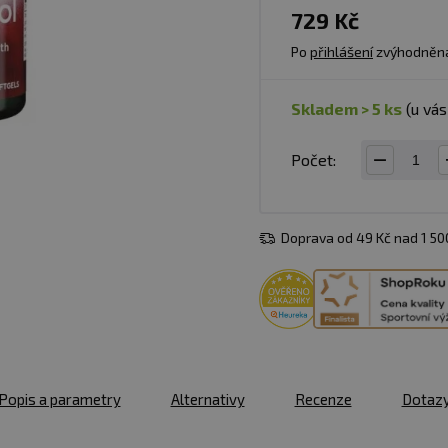
729 Kč
Po
přihlášení
zvýhodněn
skladem > 5 ks
(u vá
Počet:
Doprava od 49 Kč nad 1 5
Popis a parametry
Alternativy
Recenze
Dotaz