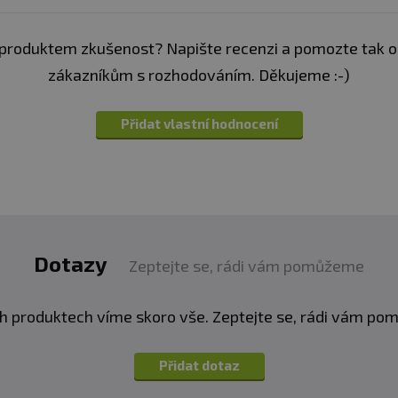
apslí
produktem zkušenost? Napište recenzi a pomozte tak 
zákazníkům s rozhodováním. Děkujeme :-)
Přidat vlastní hodnocení
.
ravy.
Vhodné zejména pro sportovce. Není náhradou pest
í. Ukládejte mimo dosah dětí! Není vhodné pro děti, těho
Dotazy
Zeptejte se, rádi vám pomůžeme
eplotě do 25 °C. Nevystavujte přímému slunečnímu zářen
neručí za vady vzniklé nevhodným skladováním a použití
h produktech víme skoro vše. Zeptejte se, rádi vám p
:
Alergeny ve složení produktu jsou
tučně
zvýrazněné.
Přidat dotaz