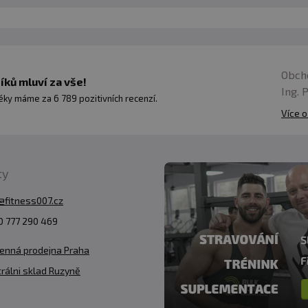
Obch
ků mluví za vše!
Ing. 
ky máme za 6 789 pozitivních recenzí.
Více o
ty
@fitness007.cz
 777 290 469
enná prodejna Praha
rálni sklad Ruzyně