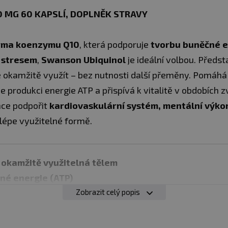
 MG 60 KAPSLÍ, DOPLNĚK STRAVY
orma koenzymu Q10
, která podporuje
tvorbu buněčné en
 stresem
,
Swanson Ubiquinol
je ideální volbou. Předs
e okamžitě využít – bez nutnosti další přeměny. Pomáhá
e produkci energie ATP a přispívá k vitalitě v obdobích 
hce podpořit
kardiovaskulární systém, mentální výkon
ejlépe využitelné formě.
– okamžitě využitelná tělem
né energie (ATP)
ánící buňky před volnými radikály
Zobrazit celý popis
 kardiovaskulárního systému
u a zvýšené zátěži