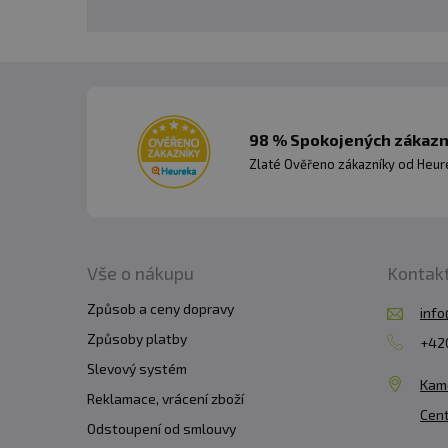
98 % Spokojených zákazní
Zlaté Ověřeno zákazníky od Heuré
Vše o nákupu
Kontak
Způsob a ceny dopravy
info
Způsoby platby
+420
Slevový systém
Kam
Reklamace, vrácení zboží
Cent
Odstoupení od smlouvy