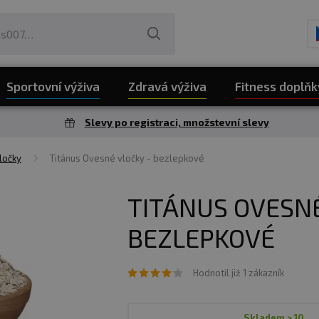
Sportovní výživa
Zdravá výživa
Fitness doplňk
Slevy po registraci, množstevní slevy
ločky
Titánus Ovesné vločky - bezlepkové
TITÁNUS OVESNÉ
BEZLEPKOVÉ
Hodnotil již 1 zákazník
skladem > 10