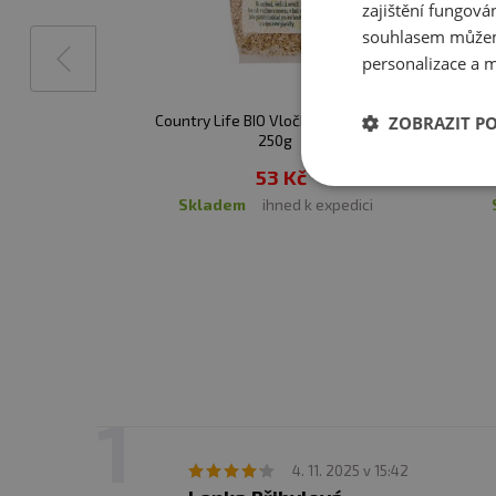
zajištění fungová
souhlasem můžem
personalizace a m
Country Life BIO Vločky pohankové
Cou
ZOBRAZIT P
250g
53 Kč
skladem
ihned k expedici
4. 11. 2025 v 15:42