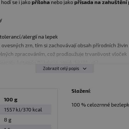
, hodí se i jako
příloha
nebo jako
přísada na zahuštění
y
tolerancí/alergií na lepek
ovesných zrn, tím si zachovávají obsah přírodních živin
lných zpracováním, což prodloužuje trvanlivost vloček
rály (vitamín B, železo, zinek, hořčík, aj.)
Zobrazit celý popis
a
i - snídaňová kaše, příloha, přísada na zahuštění omáče
Složení
:
100 g
100 % celozrnné bezlep
1557 kJ/370 kcal
vané množství vloček zalijte horkou vodou nebo mléke
8 g
 minut odstát, dokud vločky nezměknou a nenasáknou te