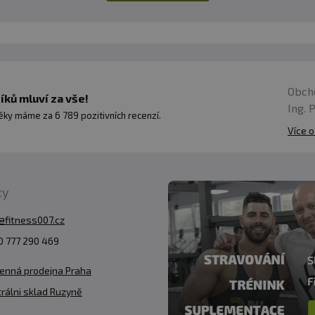
Obch
ků mluví za vše!
Ing. 
ky máme za 6 789 pozitivních recenzí.
Více o
ty
@fitness007.cz
 777 290 469
enná prodejna Praha
rálni sklad Ruzyně