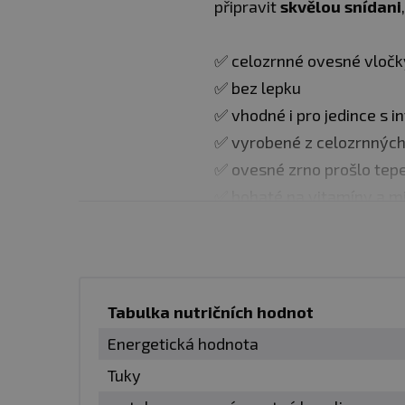
připravit
skvělou snídani
✅ celozrnné ovesné vločk
✅ bez lepku
✅ vhodné i pro jedince s in
✅ vyrobené z celozrnných 
✅ ovesné zrno prošlo tepe
✅ bohaté na vitamíny a mine
✅ dobře stravitelné
✅ rychlá a snadná příprav
✅ široké využití v kuchyn
✅ původ: Finsko
Tabulka nutričních hodnot
Energetická hodnota
Způsob přípravy
: Požado
Tuky
Zamíchejte a nechte 5-10