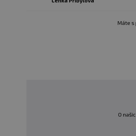
Lenka Přibylová
Máte s 
O našic