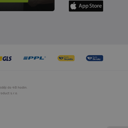
zději do 48 hodin.
oduct s.r.o.