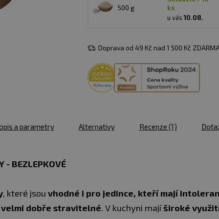
500 g
ks
u vás
10.08.
Doprava od 49 Kč nad 1 500 Kč ZDARMA
opis a parametry
Alternativy
Recenze
(1)
Dota
Y - BEZLEPKOVÉ
y
, které jsou
vhodné i pro jedince, kteří mají intolera
k
velmi dobře stravitelné
. V kuchyni mají
široké využit