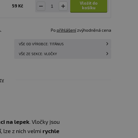
Vložit do
59 Kč
košíku
.
Po
přihlášení
zvýhodněná cena
VŠE OD VÝROBCE: TITÁNUS
VŠE ZE SEKCE: VLOČKY
zy
nci na lepek
. Vločky jsou
í
, lze z nich velmi
rychle