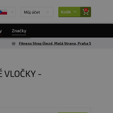
0
Košík
Můj účet
y
Značky
Fitness Shop Újezd, Malá Strana, Praha 5
 VLOČKY -