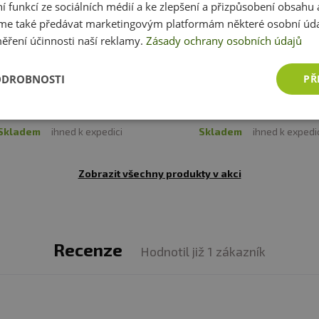
ní funkcí ze sociálních médií a ke zlepšení a přizpůsobení obsahu 
e také předávat marketingovým platformám některé osobní úda
ěření účinnosti naší reklamy.
Zásady ochrany osobních údajů
ntry Life Vločky ovesné jemné
Titánus Bramborové vločky 5
ODROBNOSTI
PŘ
500 g
32 Kč
96 Kč
skladem
ihned k expedici
skladem
ihned k expedi
Zobrazit všechny produkty v akci
Recenze
Hodnotil již 1 zákazník