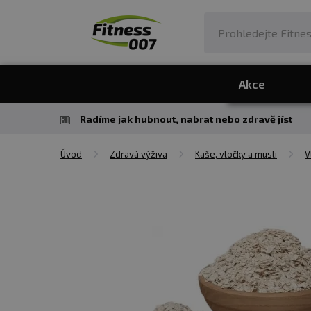
Akce
Radíme jak hubnout, nabrat nebo zdravě jíst
Úvod
Zdravá výživa
Kaše, vločky a müsli
V