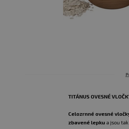
P
TITÁNUS OVESNÉ VLOČK
Celozrnné ovesné vločk
zbavené lepku
a jsou ta