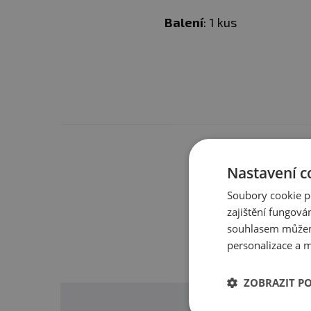
Balení
: 1 kus
Máte s 
Nastavení c
Soubory cookie p
zajištění fungová
souhlasem můžem
personalizace a m
ZOBRAZIT P