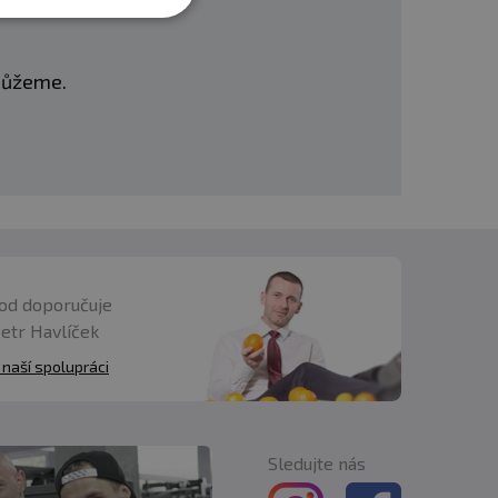
omůžeme.
od doporučuje
Petr Havlíček
 naší spolupráci
Sledujte nás