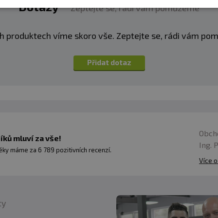
Dotazy
Zeptejte se, rádi vám pomůžeme
h produktech víme skoro vše. Zeptejte se, rádi vám p
Přidat dotaz
Obch
ků mluví za vše!
Ing. 
ky máme za 6 789 pozitivních recenzí.
Více o
ty