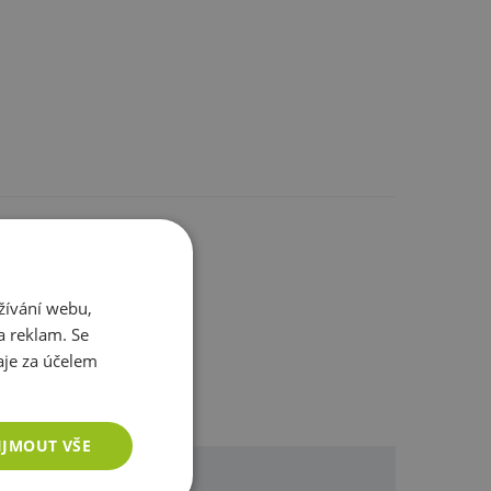
ostatním
žívání webu,
a reklam. Se
je za účelem
IJMOUT VŠE