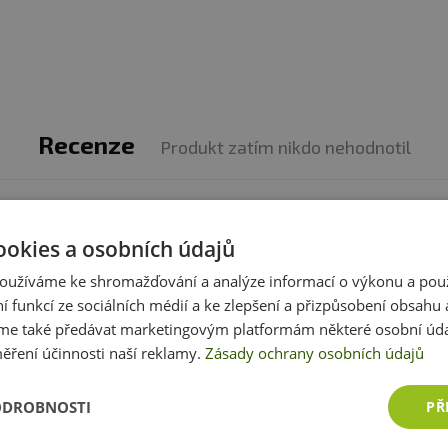
Recenze
Produkt zatím nikdo nehodnotil
produktem zkušenost? Napište recenzi a pomozte tak 
ookies a osobních údajů
zákazníkům s rozhodováním. Děkujeme :-)
oužíváme ke shromažďování a analýze informací o výkonu a pou
ní funkcí ze sociálních médií a ke zlepšení a přizpůsobení obsahu 
Přidat vlastní hodnocení
e také předávat marketingovým platformám některé osobní úda
ěření účinnosti naší reklamy.
Zásady ochrany osobních údajů
ODROBNOSTI
PŘ