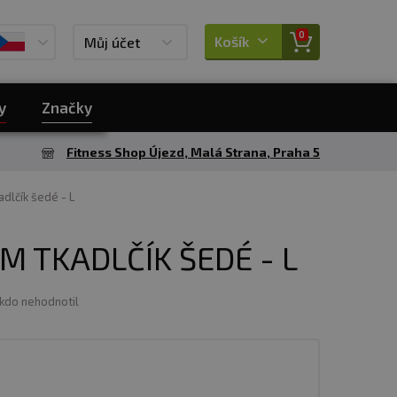
0
Košík
Můj účet
y
Značky
Fitness Shop Újezd, Malá Strana, Praha 5
adlčík šedé - L
M TKADLČÍK ŠEDÉ - L
ikdo nehodnotil