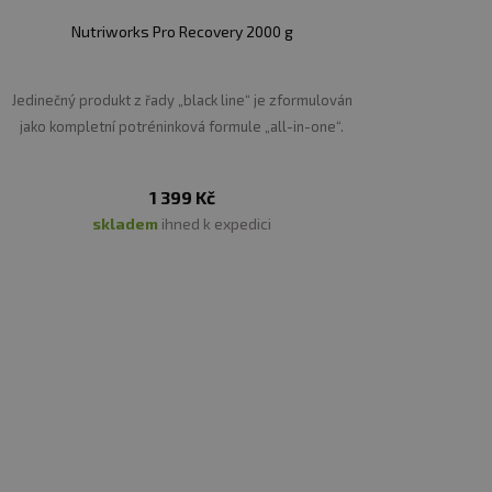
Nutriworks Pro Recovery 2000 g
Jedinečný produkt z řady „black line“ je zformulován
jako kompletní potréninková formule „all-in-one“.
1 399 Kč
skladem
ihned k expedici