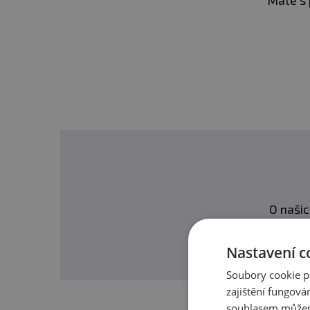
Máte s 
Draslík
Minimální trvanlivost:
Vi
Chlorid
Sodík
Upozornění: Doplněk st
Hořčík
doporučené denní dávkování
Skladujte v suchu a při t
Výrobce neručí za vady v
Upozornění pro alergiky
O našic
Nastavení c
Soubory cookie p
zajištění fungová
souhlasem můžem