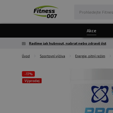
Akce
Radíme jak hubnout, nabrat nebo zdravě jíst
Úvod
Sportovní výživa
Energie, pitný režim
-
17%
Výprodej