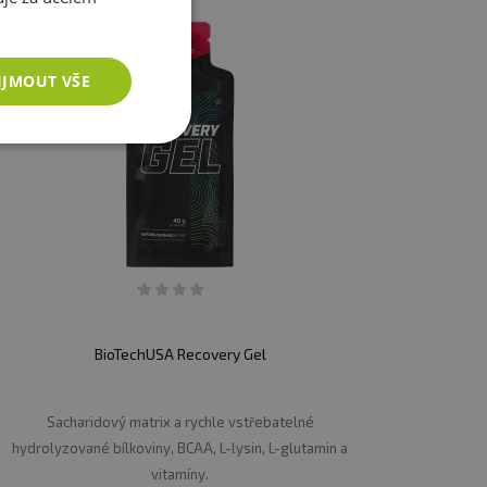
IJMOUT VŠE
BioTechUSA Recovery Gel
Sacharidový matrix a rychle vstřebatelné
hydrolyzované bílkoviny, BCAA, L-lysin, L-glutamin a
vitamíny.