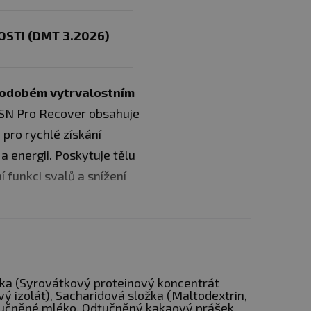
STI (DMT 3.2026)
hodobém vytrvalostním
SN Pro Recover obsahuje
pro rychlé získání
a energii. Poskytuje tělu
funkci svalů a snížení
rů
žka (Syrovátkový proteinový koncentrát
vý izolát), Sacharidová složka (Maltodextrin,
tučněné mléko, Odtučněný kakaový prášek