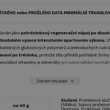
ÁTKÉHO nebo PROŠLÉHO DATA MINIMÁLNÍ TRVANLIVO
lován jako
potréninkový regenerační nápoj po dlou
átkodobém vysoce intenzivním sportovním výkonu.
U
ebatelných glukozových polymerů a jednoduchých cukrů 
avení po tréninku,
protože tělu přináší potřebné živiny 
senciální vitamíny a minerály
pro napomáhání normální 
Zobrazit celý popis
třebatelných glukozových polymerů a jednoduchých cuk
nerály
Složení:
Proteinová slo
(Mléko), Sojový proteino
na 40 g
Dextrosa, Fruktosa), Od