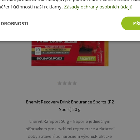
ěření účinnosti naší reklamy.
Zásady ochrany osobních údajů
ODROBNOSTI
PŘ
Enervit Recovery Drink Endurance Sports (R2
Sport) 50 g
Enervit R2 Sport 50 g - Nápoj je jedinečným
přípravkem pro urychlení regenerace a zkrácení
doby zotavení po náročném výkonu.Praktické