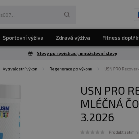
Sportovní výživa
Zdravá výživa
Fitness doplňk
Slevy po registraci, množstevní slevy
Vytrvalostní výkon
Regenerace po výkonu
USN PRO Recover 
USN PRO RE
MLÉČNÁ ČO
3.2026
Produkt zatím n