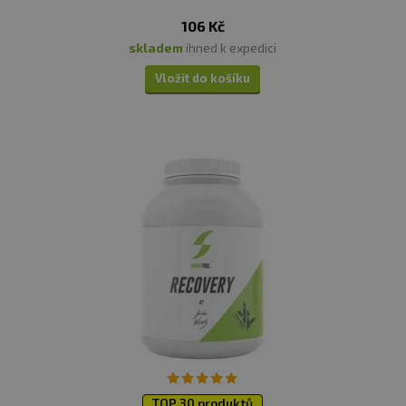
balení,jeden sáček obsahuje jednu dávku
106 Kč
skladem
ihned k expedici
Vložit do košíku
TOP 30 produktů