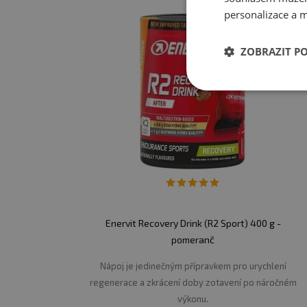
personalizace a m
ZOBRAZIT P
Enervit Recovery Drink (R2 Sport) 400 g -
pomeranč
Nápoj je jedinečným přípravkem pro urychlení
regenerace a zkrácení doby zotavení po náročném
výkonu.