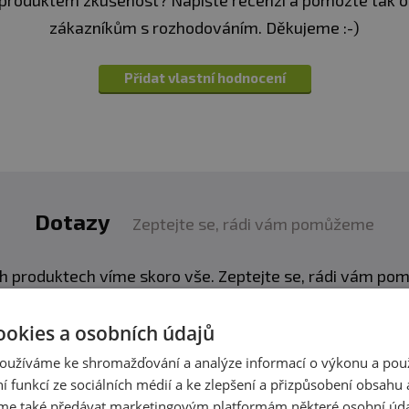
produktem zkušenost? Napište recenzi a pomozte tak 
390 mg
zákazníkům s rozhodováním. Děkujeme :-)
z. obal
230 mg
Přidat vlastní hodnocení
682 mg
ravy.
Vhodné zejména pro sportovce. Není náhradou pest
84mg
. Ukládejte mimo dosah dětí! není vhodné pro děti, těho
eplotě do 25 °C. Nevystavujte přímému slunečnímu zářen
zniklé nevhodným skladováním a použitím.
Dotazy
Zeptejte se, rádi vám pomůžeme
:
Alergeny ve složení produktu
tučně
zvýrazněný.
h produktech víme skoro vše. Zeptejte se, rádi vám p
Přidat dotaz
ookies a osobních údajů
oužíváme ke shromažďování a analýze informací o výkonu a pou
ní funkcí ze sociálních médií a ke zlepšení a přizpůsobení obsahu 
e také předávat marketingovým platformám některé osobní úda