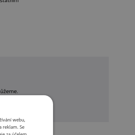
ostatním
ré stravy. Nepřekračujte
tné a kojící ženy.
í. Chraňte před mrazem.
omůžeme.
žívání webu,
a reklam. Se
je za účelem