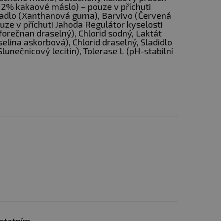
2% kakaové máslo) – pouze v příchuti
 funkci imunitního
adlo (Xanthanová guma), Barvivo (Červená
fungování nervového
ouze v příchuti Jahoda Regulátor kyselosti
orečnan draselný), Chlorid sodný, Laktát
 zlepšuje trávení laktózy
elina askorbová), Chlorid draselný, Sladidlo
lunečnicový lecitin), Tolerase L (pH-stabilní
aných průmyslově
ívejte 1 porci 30 min po
-3h po dokončení tréninku