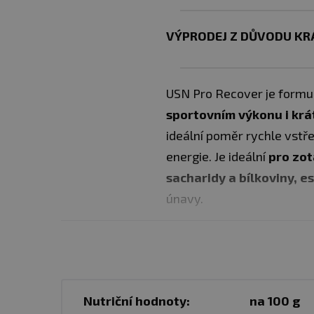
VÝPRODEJ Z DŮVODU KR
USN Pro Recover je formu
sportovním výkonu i kr
ideální poměr rychle vstř
energie. Je ideální
pro zot
sacharidy a bílkoviny, e
únavy.
✅ideální poměr rychle vs
✅pro zotavení po tréninku
✅esenciální vitamíny a mi
Nutriční hodnoty:
na 100 g